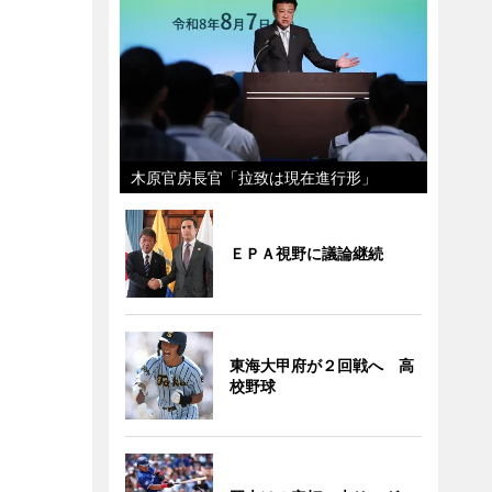
木原官房長官「拉致は現在進行形」
ＥＰＡ視野に議論継続
東海大甲府が２回戦へ 高
校野球