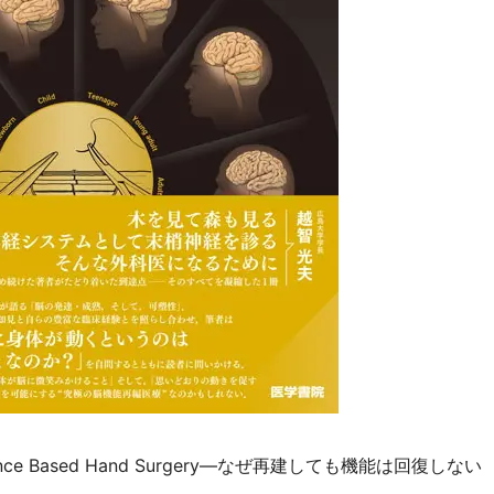
nce Based Hand Surgery―なぜ再建しても機能は回復しない