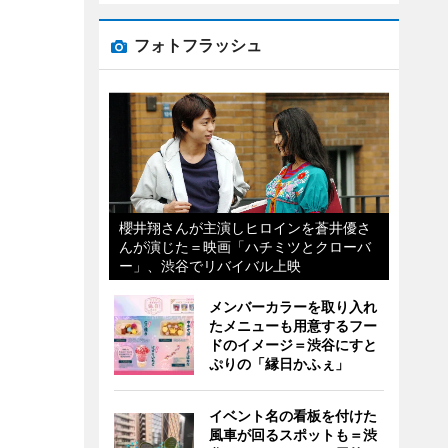
フォトフラッシュ
櫻井翔さんが主演しヒロインを蒼井優さ
んが演じた＝映画「ハチミツとクローバ
ー」、渋谷でリバイバル上映
メンバーカラーを取り入れ
たメニューも用意するフー
ドのイメージ＝渋谷にすと
ぷりの「縁日かふぇ」
イベント名の看板を付けた
風車が回るスポットも＝渋