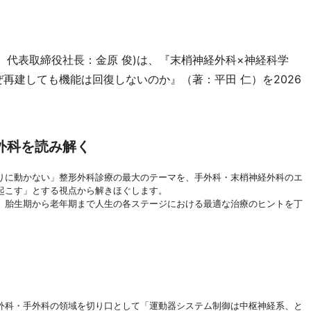
、代表取締役社長：金原 俊)は、『末梢神経外科×神経科学
urgery―なぜ再建しても機能は回復しないのか』（著：平田 仁）を2026
外科を読み解く
りに動かない」整形外科診療の最大のテーマを、手外科・末梢神経外科のエ
起こす」とする視点から解きほぐします。
、胎生期から老年期まで人生の各ステージにおける最適な治療のヒントを丁
外科・手外科の領域を切り口として「運動器システム制御は中枢神経系、と