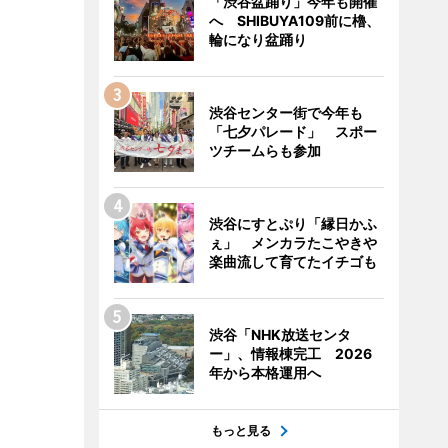
「渋谷盆踊り」今年も開催
へ SHIBUYA109前に櫓、
輪になり盆踊り
渋谷センター街で今年も
「七夕パレード」 スポー
ツチームらも参加
渋谷にすとぷり「縁日かふ
ぇ」 メンカラたこやきや
楽曲流して育てたイチゴも
渋谷「NHK放送センタ
ー」、情報棟完工 2026
年から本格運用へ
もっと見る