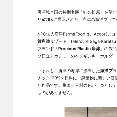
唐津城と国の特別名勝「虹の松原」を望むメ
リ)の1階に展示された、唐津の海洋プラス
NPO法人唐津Farm&Foodは、Accor
賀唐津リゾート
」(Mercure Saga K
ブランド「
Precious Plastic 唐津
」の作品
び日立アカデミーのペンギンキーホルダー
いずれも、唐津の海岸に漂着した
海洋プラ
チック100%を原料に、廃棄物に新しい
た作品です。集まる素材の色が一つとして
ものがありません。