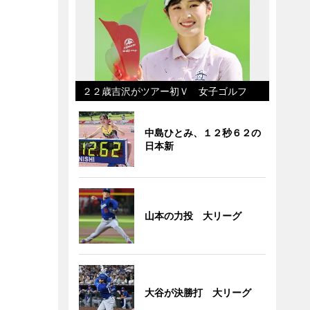
２２歳吉沢がツアー初Ｖ 女子ゴルフ
中島ひとみ、１２秒６２の
日本新
山本の力投 大リーグ
大谷が決勝打 大リーグ