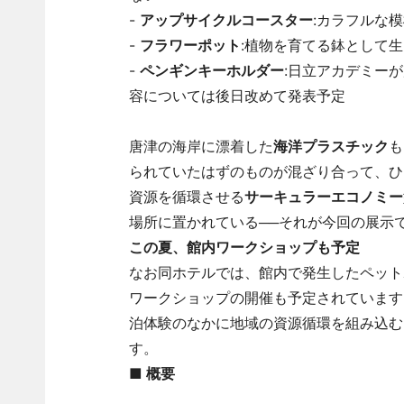
-
アップサイクルコースター
:カラフルな
-
フラワーポット
:植物を育てる鉢として
-
ペンギンキーホルダー
:日立アカデミー
容については後日改めて発表予定
唐津の海岸に漂着した
海洋プラスチック
も
られていたはずのものが混ざり合って、ひ
資源を循環させる
サーキュラーエコノミー
場所に置かれている──それが今回の展示
この夏、館内ワークショップも予定
なお同ホテルでは、館内で発生したペット
ワークショップの開催も予定されています
泊体験のなかに地域の資源循環を組み込む
す。
■ 概要