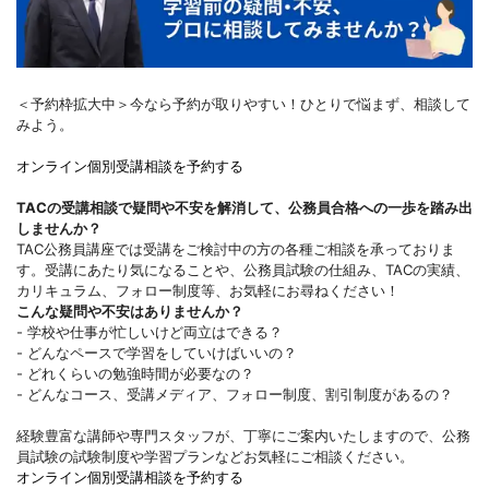
＜予約枠拡大中＞今なら予約が取りやすい！ひとりで悩まず、相談して
みよう。
オンライン個別受講相談を予約する
TACの受講相談で疑問や不安を解消して、公務員合格への一歩を踏み出
しませんか？
TAC公務員講座では受講をご検討中の方の各種ご相談を承っておりま
す。受講にあたり気になることや、公務員試験の仕組み、TACの実績、
カリキュラム、フォロー制度等、お気軽にお尋ねください！
こんな疑問や不安はありませんか？
- 学校や仕事が忙しいけど両立はできる？
- どんなペースで学習をしていけばいいの？
- どれくらいの勉強時間が必要なの？
- どんなコース、受講メディア、フォロー制度、割引制度があるの？
経験豊富な講師や専門スタッフが、丁寧にご案内いたしますので、公務
員試験の試験制度や学習プランなどお気軽にご相談ください。
オンライン個別受講相談を予約する