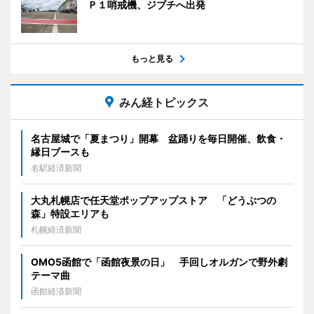
Ｐ１哨戒機、ジブチへ出発
もっと見る
みん経トピックス
名古屋城で「夏まつり」開幕 盆踊りを毎日開催、飲食・
縁日ブースも
名駅経済新聞
大丸札幌店で任天堂ポップアップストア 「どうぶつの
森」特設エリアも
札幌経済新聞
OMO5函館で「函館夜景の日」 手回しオルガンで野外劇
テーマ曲
函館経済新聞