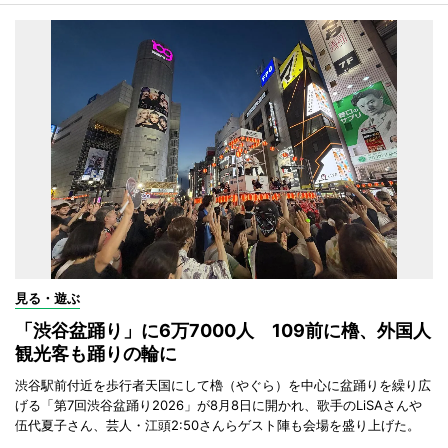
見る・遊ぶ
「渋谷盆踊り」に6万7000人 109前に櫓、外国人
観光客も踊りの輪に
渋谷駅前付近を歩行者天国にして櫓（やぐら）を中心に盆踊りを繰り広
げる「第7回渋谷盆踊り2026」が8月8日に開かれ、歌手のLiSAさんや
伍代夏子さん、芸人・江頭2:50さんらゲスト陣も会場を盛り上げた。