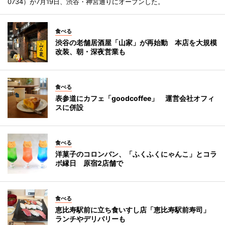
0734）が7月19日、渋谷・神宮通りにオープンした。
食べる
渋谷の老舗居酒屋「山家」が再始動 本店を大規模
改装、朝・深夜営業も
食べる
表参道にカフェ「goodcoffee」 運営会社オフィ
スに併設
食べる
洋菓子のコロンバン、「ふくふくにゃんこ」とコラ
ボ縁日 原宿2店舗で
食べる
恵比寿駅前に立ち食いすし店「恵比寿駅前寿司」
ランチやデリバリーも