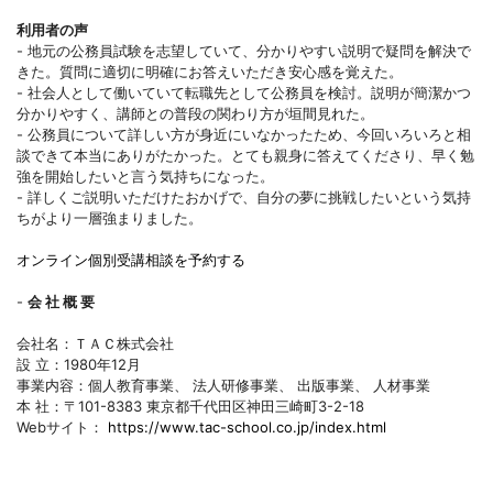
利用者の声
- 地元の公務員試験を志望していて、分かりやすい説明で疑問を解決で
きた。質問に適切に明確にお答えいただき安心感を覚えた。
- 社会人として働いていて転職先として公務員を検討。説明が簡潔かつ
分かりやすく、講師との普段の関わり方が垣間見れた。
- 公務員について詳しい方が身近にいなかったため、今回いろいろと相
談できて本当にありがたかった。とても親身に答えてくださり、早く勉
強を開始したいと言う気持ちになった。
- 詳しくご説明いただけたおかげで、自分の夢に挑戦したいという気持
ちがより一層強まりました。
オンライン個別受講相談を予約する
-
会 社 概 要
会社名：ＴＡＣ株式会社
設 立：1980年12月
事業内容：個人教育事業、 法人研修事業、 出版事業、 人材事業
本 社：〒101-8383 東京都千代田区神田三崎町3-2-18
Webサイト：
https://www.tac-school.co.jp/index.html