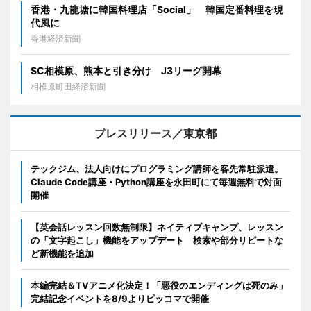
香港・九龍塘に韓国料理店「Social」 韓国定番料理を現
代風に
香港経済新聞
SC相模原、熊本と引き分け J3リーグ開幕
相模原町田経済新聞
プレスリリース／東京都
テックジム、法人向けにプログラミング講師を客先常駐派遣。
Claude Code講座・Python講座を永田町にて毎週無料で対面
開催
【英会話レッスン回数無制限】ネイティブキャンプ、レッスン
の「文字起こし」機能をアップデート 検索や部分リピートな
ど新機能を追加
本編完結＆TVアニメ化決定！「悪役のエンディングは死のみ」
完結記念イベントを8/9よりピッコマで開催