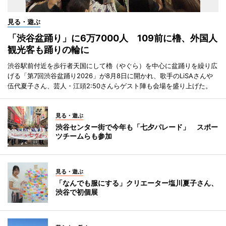
見る・遊ぶ
「渋谷盆踊り」に6万7000人 109前に櫓、外国人
観光客も踊りの輪に
渋谷駅前付近を歩行者天国にして櫓（やぐら）を中心に盆踊りを繰り広
げる「第7回渋谷盆踊り2026」が8月8日に開かれ、歌手のLiSAさんや
伍代夏子さん、芸人・江頭2:50さんらゲスト陣も会場を盛り上げた。
見る・遊ぶ
渋谷センター街で今年も「七夕パレード」 スポー
ツチームらも参加
見る・遊ぶ
「なんでも服にする」クリエーター塩川夏子さん、
渋谷で初個展