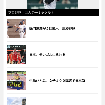
プロ野球・巨人７―３ヤクルト
鳴門渦潮が２回戦へ 高校野球
日本、モンゴルに敗れる
中島ひとみ、女子１００障害で日本新