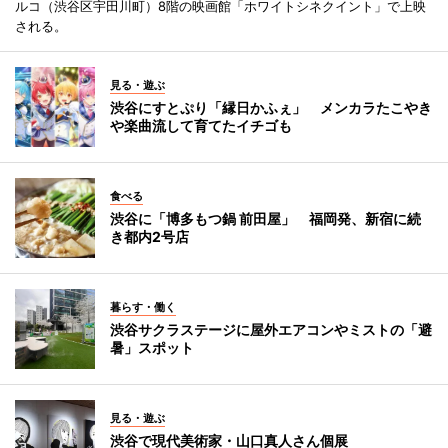
ルコ（渋谷区宇田川町）8階の映画館「ホワイトシネクイント」で上映
される。
見る・遊ぶ
渋谷にすとぷり「縁日かふぇ」 メンカラたこやき
や楽曲流して育てたイチゴも
食べる
渋谷に「博多もつ鍋 前田屋」 福岡発、新宿に続
き都内2号店
暮らす・働く
渋谷サクラステージに屋外エアコンやミストの「避
暑」スポット
見る・遊ぶ
渋谷で現代美術家・山口真人さん個展