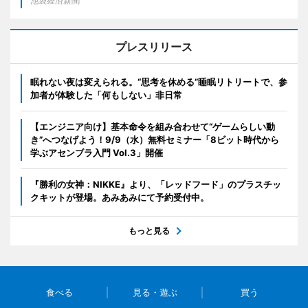
池袋経済新聞
プレスリリース
眠れない夜は変えられる。“思考を休める”睡眠リトリートで、参
加者が体験した「何もしない」非日常
【エンジニア向け】基本命令を組み合わせて“ゲームらしい動
き”へつなげよう！9/9（水）無料セミナー「8ビット時代から
学ぶアセンブラ入門 Vol.3」開催
『勝利の女神：NIKKE』より、「レッドフード」のプラスチッ
クキットが登場。あみあみにて予約受付中。
もっと見る
食べる
見る・遊ぶ
買う