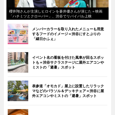
櫻井翔さんが主演しヒロインを蒼井優さんが演じた＝映画
「ハチミツとクローバー」、渋谷でリバイバル上映
メンバーカラーを取り入れたメニューも用意
するフードのイメージ＝渋谷にすとぷりの
「縁日かふぇ」
イベント名の看板を付けた風車が回るスポッ
トも＝渋谷サクラステージに屋外エアコンや
ミストの「避暑」スポット
表参道「オモカド」屋上に設置したリラック
マなどのパラソル＆デッキチェア＝渋谷に屋
外エアコンやミストの「避暑」スポット