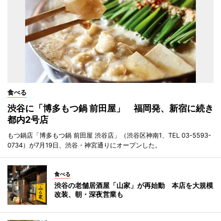
食べる
渋谷に「博多もつ鍋 前田屋」 福岡発、新宿に続き
都内2号店
もつ鍋店「博多もつ鍋 前田屋 渋谷店」（渋谷区神南1、TEL 03-5593-
0734）が7月19日、渋谷・神宮通りにオープンした。
食べる
渋谷の老舗居酒屋「山家」が再始動 本店を大規模
改装、朝・深夜営業も