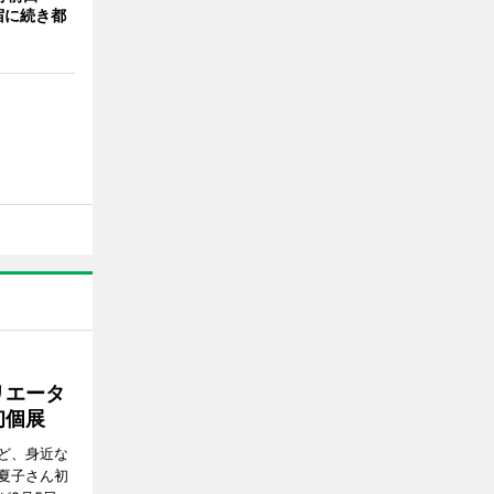
宿に続き都
リエータ
初個展
ど、身近な
夏子さん初