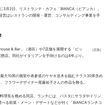
に3月2日、リストランテ・カフェ「BIANCA（ビアンカ）」
経営はレストランの開発・運営、コンサルティング事業を手
席
ouse & Bar」（港区）や7店舗を展開する「ピッ
［広告］
業態店。同社がイタリアンを手掛けるのは8年ぶり。
は最大10席の個室や表参道のケヤキ並木を臨むテラス30席含め
に、フラワーデザイナー尾藤祐子さんの作品を飾る。
料理長を務める同店。ランチには、パスタにサラダやドリン
選べる前菜・メーン・デザートなどが付く「BIANCAランチコ