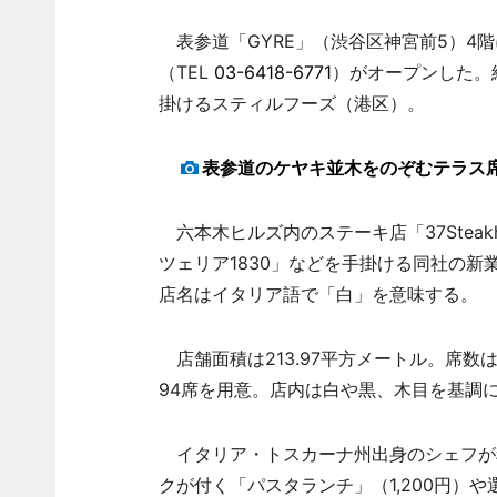
表参道「GYRE」（渋谷区神宮前5）4階
（TEL
03-6418-6771
）がオープンした。
掛けるスティルフーズ（港区）。
表参道のケヤキ並木をのぞむテラス
六本木ヒルズ内のステーキ店「37Steakh
ツェリア1830」などを手掛ける同社の新
店名はイタリア語で「白」を意味する。
店舗面積は213.97平方メートル。席数
94席を用意。店内は白や黒、木目を基調
イタリア・トスカーナ州出身のシェフが
クが付く「パスタランチ」（1,200円）や