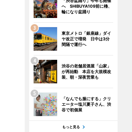
「渋谷盆踊り」今年も開催
へ SHIBUYA109前に櫓、
輪になり盆踊り
東京メトロ「銀座線」ダイ
ヤ改正で増発 日中は3分
間隔で運行へ
渋谷の老舗居酒屋「山家」
が再始動 本店を大規模改
装、朝・深夜営業も
「なんでも服にする」クリ
エーター塩川夏子さん、渋
谷で初個展
もっと見る