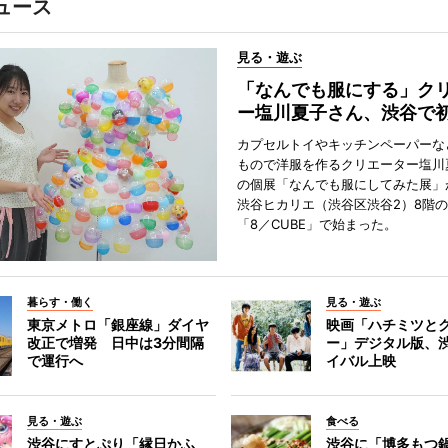
ュース
見る・遊ぶ
「なんでも服にする」ク
ー塩川夏子さん、渋谷で
カプセルトイやキッチンペーパーな
もので洋服を作るクリエーター塩川
の個展「なんでも服にしてみた展」
渋谷ヒカリエ（渋谷区渋谷2）8階
「8／CUBE」で始まった。
暮らす・働く
見る・遊ぶ
東京メトロ「銀座線」ダイヤ
映画「ハチミツと
改正で増発 日中は3分間隔
ー」デジタル版、
で運行へ
イバル上映
見る・遊ぶ
食べる
渋谷にすとぷり「縁日かふ
渋谷に「博多もつ鍋