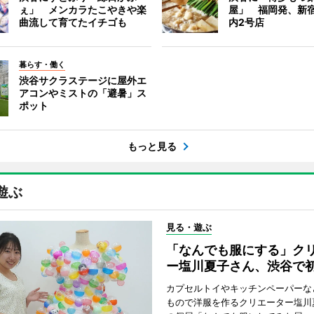
ぇ」 メンカラたこやきや楽
屋」 福岡発、新
曲流して育てたイチゴも
内2号店
暮らす・働く
渋谷サクラステージに屋外エ
アコンやミストの「避暑」ス
ポット
もっと見る
遊ぶ
見る・遊ぶ
「なんでも服にする」ク
ー塩川夏子さん、渋谷で
カプセルトイやキッチンペーパーな
もので洋服を作るクリエーター塩川