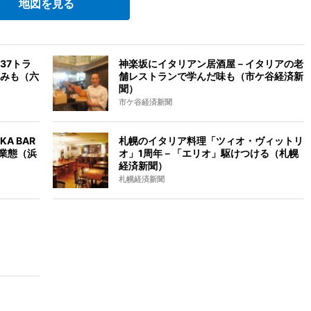
地図を見る
37トラ
神楽坂にイタリアン居酒屋－イタリアの老
みも（六
舗レストランで学んだ味も（市ケ谷経済新
聞）
市ケ谷経済新聞
A BAR
札幌のイタリア料理「ツィオ・ヴィットリ
新業態（浜
オ」1周年－「エリオ」駆けつける（札幌
経済新聞）
札幌経済新聞