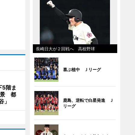
長崎日大が２回戦へ 高校野球
喜ぶ植中 Ｊリーグ
下5階ま
夜景 都
鹿島、逆転で白星発進 Ｊ
谷」
リーグ