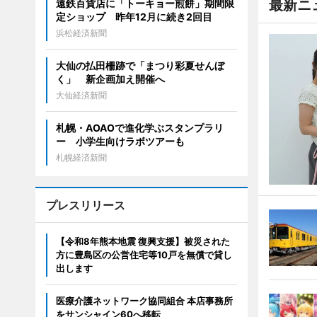
最新ニ
遠鉄百貨店に「トーキョー煎餅」期間限
定ショップ 昨年12月に続き2回目
浜松経済新聞
大仙の払田柵跡で「まつり彩夏せんぼ
く」 新企画加え開催へ
大仙経済新聞
札幌・AOAOで進化学ぶスタンプラリ
ー 小学生向けラボツアーも
札幌経済新聞
プレスリリース
【令和8年熊本地震 復興支援】被災された
方に豊島区の公営住宅等10戸を無償で貸し
出します
医療介護ネットワーク協同組合 本店事務所
をサンシャイン60へ移転