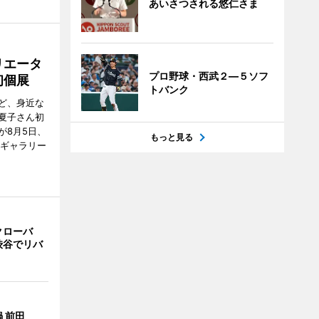
あいさつされる悠仁さま
リエータ
プロ野球・西武２―５ソフ
初個展
トバンク
ど、身近な
夏子さん初
が8月5日、
もっと見る
のギャラリー
クローバ
渋谷でリバ
 前田