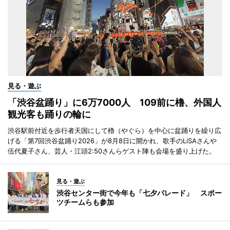
見る・遊ぶ
「渋谷盆踊り」に6万7000人 109前に櫓、外国人
観光客も踊りの輪に
渋谷駅前付近を歩行者天国にして櫓（やぐら）を中心に盆踊りを繰り広
げる「第7回渋谷盆踊り2026」が8月8日に開かれ、歌手のLiSAさんや
伍代夏子さん、芸人・江頭2:50さんらゲスト陣も会場を盛り上げた。
見る・遊ぶ
渋谷センター街で今年も「七夕パレード」 スポー
ツチームらも参加