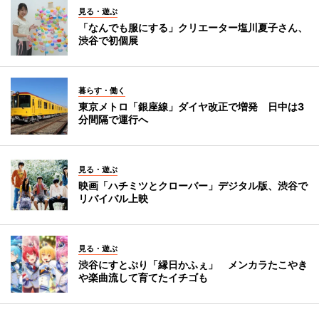
見る・遊ぶ
「なんでも服にする」クリエーター塩川夏子さん、
渋谷で初個展
暮らす・働く
東京メトロ「銀座線」ダイヤ改正で増発 日中は3
分間隔で運行へ
見る・遊ぶ
映画「ハチミツとクローバー」デジタル版、渋谷で
リバイバル上映
見る・遊ぶ
渋谷にすとぷり「縁日かふぇ」 メンカラたこやき
や楽曲流して育てたイチゴも