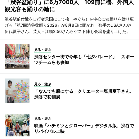
「渋谷盆踊り」に6万7000人 109前に櫓、外国人
観光客も踊りの輪に
渋谷駅前付近を歩行者天国にして櫓（やぐら）を中心に盆踊りを繰り広
げる「第7回渋谷盆踊り2026」が8月8日に開かれ、歌手のLiSAさんや
伍代夏子さん、芸人・江頭2:50さんらゲスト陣も会場を盛り上げた。
見る・遊ぶ
渋谷センター街で今年も「七夕パレード」 スポー
ツチームらも参加
見る・遊ぶ
「なんでも服にする」クリエーター塩川夏子さん、
渋谷で初個展
見る・遊ぶ
映画「ハチミツとクローバー」デジタル版、渋谷で
リバイバル上映