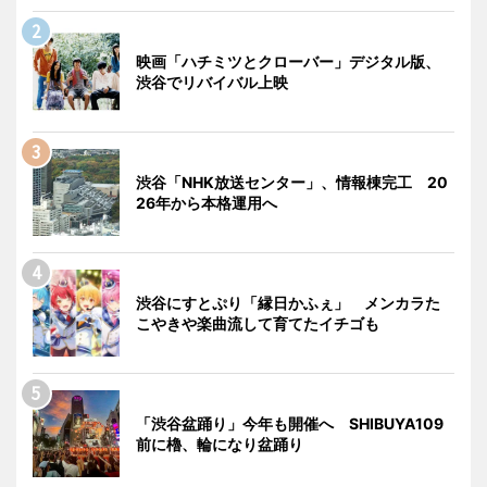
映画「ハチミツとクローバー」デジタル版、
渋谷でリバイバル上映
渋谷「NHK放送センター」、情報棟完工 20
26年から本格運用へ
渋谷にすとぷり「縁日かふぇ」 メンカラた
こやきや楽曲流して育てたイチゴも
「渋谷盆踊り」今年も開催へ SHIBUYA109
前に櫓、輪になり盆踊り