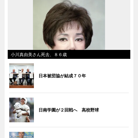
小川真由美さん死去、８６歳
日本被団協が結成７０年
日南学園が２回戦へ 高校野球