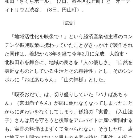
和田「さくらホール」（7日、渋谷区桜丘町）と「オーデ
ィトリウム渋谷」（8日、円山町）。
［広告］
「地域活性化を映像で！」という経済産業省主導のコン
テンツ振興政策に携わっていたことがきっかけで製作され
た同作は、着想から3年を経て今年2月に完成。大館市・
北秋田市を舞台に、地域の良さを「人の優しさ」「自然を
身近なものとしている生活とその精神性」とし、そのシン
ボルに「おばあちゃん」「山の神様」とした。
「喫茶おだて」は、切り盛りしていた「ハナばあちゃ
ん」（京田尚子さん）が病に倒れなくなってしまったこと
からにぎわいをなくしてしまう。孫娘の「実香」（入山法
子）さんは店を守ろうと後輩をアルバイトに雇い奮闘する
も、実香の料理はまずくて食べられない。そうした中、店
に地元の人間ではないと思われる客が訪れ「事件」が起こ