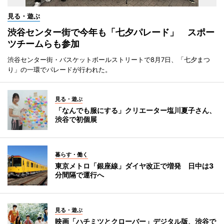
見る・遊ぶ
渋谷センター街で今年も「七夕パレード」 スポー
ツチームらも参加
渋谷センター街・バスケットボールストリートで8月7日、「七夕まつ
り」の一環でパレードが行われた。
見る・遊ぶ
「なんでも服にする」クリエーター塩川夏子さん、
渋谷で初個展
暮らす・働く
東京メトロ「銀座線」ダイヤ改正で増発 日中は3
分間隔で運行へ
見る・遊ぶ
映画「ハチミツとクローバー」デジタル版、渋谷で