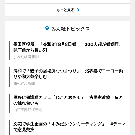
もっと見る
みん経トピックス
墨田区役所、「令和8年8月8日婚」 300人超が婚姻届、
開庁前から長い列
すみだ経済新聞
浦和で「親子の居場所なつまつり」 浴衣姿でヨーヨー釣
りや和太鼓楽しむ
浦和経済新聞
厚狭に保護猫カフェ「ねことおちゃ」 古民家改築、猫と
の触れ合いも
山口宇部経済新聞
文花で学生企画の「すみだタウンミーティング」 4テーマ
で意見交換