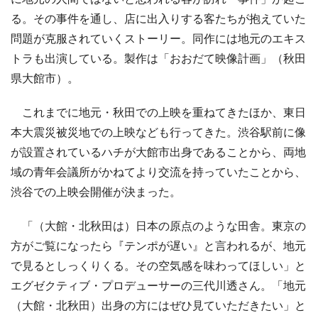
る。その事件を通し、店に出入りする客たちが抱えていた
問題が克服されていくストーリー。同作には地元のエキス
トラも出演している。製作は「おおだて映像計画」（秋田
県大館市）。
これまでに地元・秋田での上映を重ねてきたほか、東日
本大震災被災地での上映なども行ってきた。渋谷駅前に像
が設置されているハチが大館市出身であることから、両地
域の青年会議所がかねてより交流を持っていたことから、
渋谷での上映会開催が決まった。
「（大館・北秋田は）日本の原点のような田舎。東京の
方がご覧になったら『テンポが遅い』と言われるが、地元
で見るとしっくりくる。その空気感を味わってほしい」と
エグゼクティブ・プロデューサーの三代川透さん。「地元
（大館・北秋田）出身の方にはぜひ見ていただきたい」と