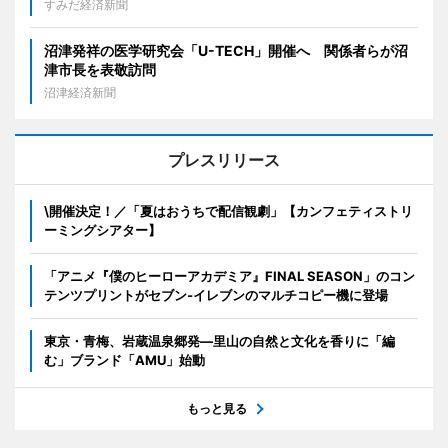
すみだ経済新聞
沼津発祥の医学研究会「U-TECH」開催へ 関係者らが沼
津市長を表敬訪問
沼津経済新聞
プレスリリース
\開催決定！／「夏はおうちで配信観劇」【カンフェティストリ
ーミングシアター】
「アニメ『僕のヒーローアカデミア』FINAL SEASON」のコン
テンツプリントがセブン‐イレブンのマルチコピー機に登場
東京・青梅、岩蔵温泉郷発―里山の自然と文化を香りに「編
む」ブランド「AMU」始動
もっと見る