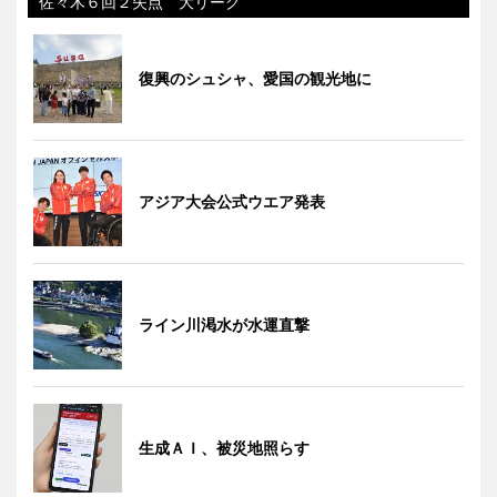
佐々木６回２失点 大リーグ
復興のシュシャ、愛国の観光地に
アジア大会公式ウエア発表
ライン川渇水が水運直撃
生成ＡＩ、被災地照らす