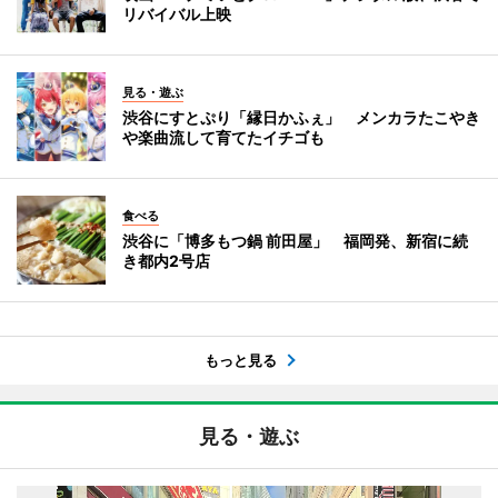
リバイバル上映
見る・遊ぶ
渋谷にすとぷり「縁日かふぇ」 メンカラたこやき
や楽曲流して育てたイチゴも
食べる
渋谷に「博多もつ鍋 前田屋」 福岡発、新宿に続
き都内2号店
もっと見る
見る・遊ぶ