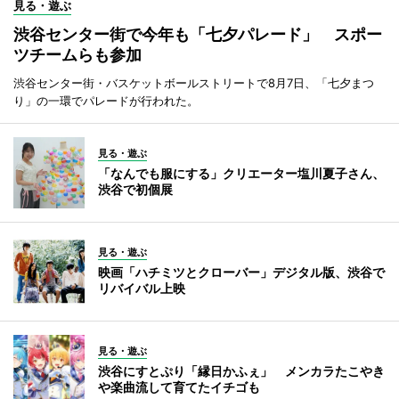
見る・遊ぶ
渋谷センター街で今年も「七夕パレード」 スポー
ツチームらも参加
渋谷センター街・バスケットボールストリートで8月7日、「七夕まつ
り」の一環でパレードが行われた。
見る・遊ぶ
「なんでも服にする」クリエーター塩川夏子さん、
渋谷で初個展
見る・遊ぶ
映画「ハチミツとクローバー」デジタル版、渋谷で
リバイバル上映
見る・遊ぶ
渋谷にすとぷり「縁日かふぇ」 メンカラたこやき
や楽曲流して育てたイチゴも