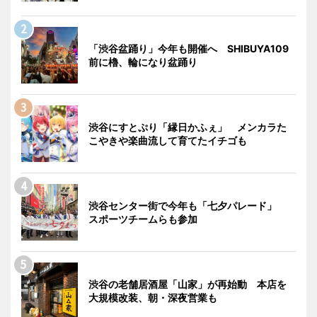
「渋谷盆踊り」今年も開催へ SHIBUYA109
前に櫓、輪になり盆踊り
渋谷にすとぷり「縁日かふぇ」 メンカラた
こやきや楽曲流して育てたイチゴも
渋谷センター街で今年も「七夕パレード」
スポーツチームらも参加
渋谷の老舗居酒屋「山家」が再始動 本店を
大規模改装、朝・深夜営業も