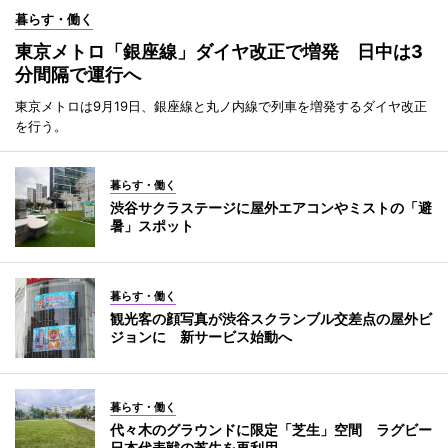
暮らす・働く
東京メトロ「銀座線」ダイヤ改正で増発 日中は3
分間隔で運行へ
東京メトロは9月19日、銀座線と丸ノ内線で列車を増発するダイヤ改正
を行う。
暮らす・働く
渋谷サクラステージに屋外エアコンやミストの「避
暑」スポット
暮らす・働く
観光客の顔写真が渋谷スクランブル交差点の屋外ビ
ジョンに 新サービス始動へ
暮らす・働く
代々木のグラウンドに限定「芝生」空間 ラグビー
日本代表戦の芝生を再利用