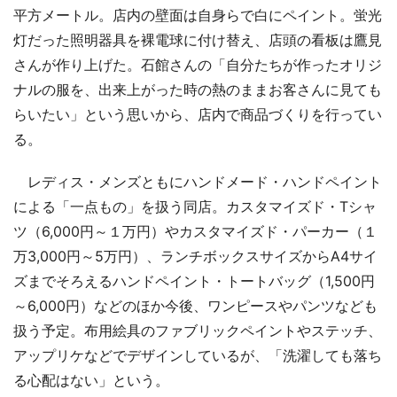
平方メートル。店内の壁面は自身らで白にペイント。蛍光
灯だった照明器具を裸電球に付け替え、店頭の看板は鷹見
さんが作り上げた。石館さんの「自分たちが作ったオリジ
ナルの服を、出来上がった時の熱のままお客さんに見ても
らいたい」という思いから、店内で商品づくりを行ってい
る。
レディス・メンズともにハンドメード・ハンドペイント
による「一点もの」を扱う同店。カスタマイズド・Tシャ
ツ（6,000円～１万円）やカスタマイズド・パーカー（１
万3,000円～5万円）、ランチボックスサイズからA4サイ
ズまでそろえるハンドペイント・トートバッグ（1,500円
～6,000円）などのほか今後、ワンピースやパンツなども
扱う予定。布用絵具のファブリックペイントやステッチ、
アップリケなどでデザインしているが、「洗濯しても落ち
る心配はない」という。