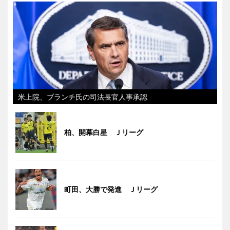
米上院、ブランチ氏の司法長官人事承認
柏、開幕白星 Ｊリーグ
町田、大勝で発進 Ｊリーグ