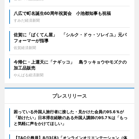
八広で町名誕生60周年祝賀会 小池都知事も祝福
すみだ経済新聞
佐賀に「ばくてん屋」 「シルク・ドゥ・ソレイユ」元パ
フォーマーが指導
佐賀経済新聞
今帰仁・上運天に「ナギッコ」 島ラッキョウやモズクの
加工品販売
やんばる経済新聞
プレスリリース
困っている外国人旅行者に接した・見かけた会員の95.6％が
「助けたい」日本滞在経験のある外国人講師の95.7％は「もっ
と気軽に声をかけてほしい」
【TAC公務員】8/13(木)「オンラインオリエンテーション（体