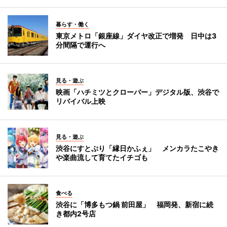
暮らす・働く
東京メトロ「銀座線」ダイヤ改正で増発 日中は3
分間隔で運行へ
見る・遊ぶ
映画「ハチミツとクローバー」デジタル版、渋谷で
リバイバル上映
見る・遊ぶ
渋谷にすとぷり「縁日かふぇ」 メンカラたこやき
や楽曲流して育てたイチゴも
食べる
渋谷に「博多もつ鍋 前田屋」 福岡発、新宿に続
き都内2号店