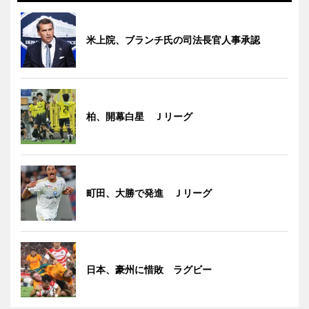
米上院、ブランチ氏の司法長官人事承認
柏、開幕白星 Ｊリーグ
町田、大勝で発進 Ｊリーグ
日本、豪州に惜敗 ラグビー