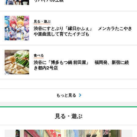
見る・遊ぶ
渋谷にすとぷり「縁日かふぇ」 メンカラたこやき
や楽曲流して育てたイチゴも
食べる
渋谷に「博多もつ鍋 前田屋」 福岡発、新宿に続
き都内2号店
もっと見る
見る・遊ぶ