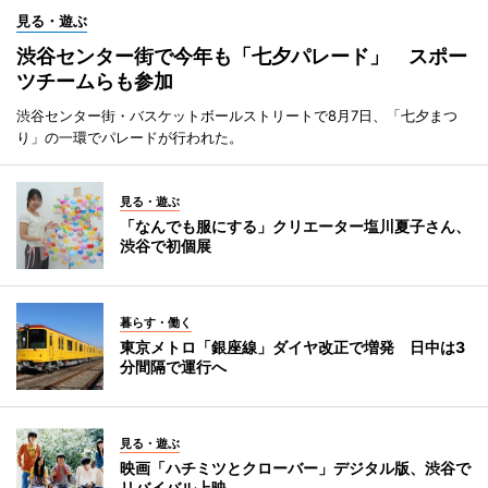
見る・遊ぶ
渋谷センター街で今年も「七夕パレード」 スポー
ツチームらも参加
渋谷センター街・バスケットボールストリートで8月7日、「七夕まつ
り」の一環でパレードが行われた。
見る・遊ぶ
「なんでも服にする」クリエーター塩川夏子さん、
渋谷で初個展
暮らす・働く
東京メトロ「銀座線」ダイヤ改正で増発 日中は3
分間隔で運行へ
見る・遊ぶ
映画「ハチミツとクローバー」デジタル版、渋谷で
リバイバル上映