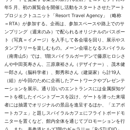
年5 月、初の展覧会を開催し活動をスタートさせたアート
プロジェクトユニット「Resort Travel Agency」（略称
＝RTA）が参加する。企画は、参加スペースや路上でのサ
ンプリング（週末のみ）で配られるオリジナルのパスポー
ト（写真＝イメージ）を入手して各会場を回り、展示やス
タンプラリーを楽しむもの。メーン会場となるスパイラル
（南青山5）では、1階スパイラルガーデンで藤原ヒロシさ
んや中田英寿さん、三原康裕さん（デザイナー）、茂木健
一郎さん（脳科学者）、鄭秀和さん（建築家）ら計19人
（組）が今回のために企画したアートワークやプレゼンテ
ーションを展示。通り沿いのエントランスには金属探知ゲ
ートを模したイベントブースを設け、ゲートを潜った来場
者には抽選でオリジナルの景品を進呈するほか、「エアポ
ートカフェ」と題しスパイラルカフェにフライトボードモ
ニターを置くなど、館内全体を通じてプロモーションを行
う。また、表参道ヒルズ1階のギャラリー「R-STUDIO」