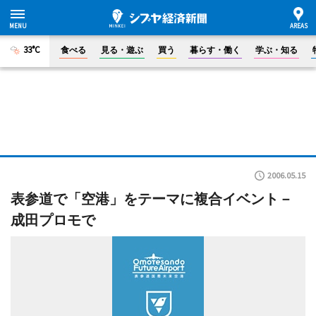
33°C
食べる
見る・遊ぶ
買う
暮らす・働く
学ぶ・知る
2006.05.15
表参道で「空港」をテーマに複合イベント－
成田プロモで