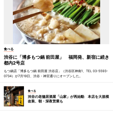
食べる
渋谷に「博多もつ鍋 前田屋」 福岡発、新宿に続き
都内2号店
もつ鍋店「博多もつ鍋 前田屋 渋谷店」（渋谷区神南1、TEL 03-5593-
0734）が7月19日、渋谷・神宮通りにオープンした。
食べる
渋谷の老舗居酒屋「山家」が再始動 本店を大規模
改装、朝・深夜営業も