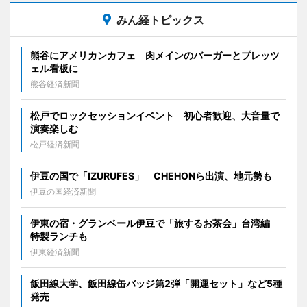
みん経トピックス
熊谷にアメリカンカフェ 肉メインのバーガーとプレッツ
ェル看板に
熊谷経済新聞
松戸でロックセッションイベント 初心者歓迎、大音量で
演奏楽しむ
松戸経済新聞
伊豆の国で「IZURUFES」 CHEHONら出演、地元勢も
伊豆の国経済新聞
伊東の宿・グランベール伊豆で「旅するお茶会」台湾編
特製ランチも
伊東経済新聞
飯田線大学、飯田線缶バッジ第2弾「開運セット」など5種
発売