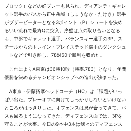
ブロック）などの好プレーも見られ、ディアンテ・ギャレ
ット選手のパスから正中岳城（しょうなか・たけき）選手
がブザービーターとなる3ポイント（P）シュートを決め
るいい流れで最終Qに突入。序盤は点の取り合いとなる
も、中盤でギャレット選手、バランスキー選手の3P、ス
チールからのトレイン・プレイステッド選手のダンクシュ
ートなどで引き離し、78対60で勝利を収めた。
これによりA東京は36勝10敗（勝率.783）となり、年間
優勝を決めるチャンピオンシップへの進出が決まった。
A東京・伊藤拓摩ヘッドコーチ（HC）は「課題がいっ
ぱい出た。プレーオフに向けてしっかりしないといけない
ところがはっきりした。オフェンスは息が合ってきて、パ
スも回るようになってきた。ディフェンス面では、3Pを
守ることが大事。今日の9本中3本は我々のディフェンス