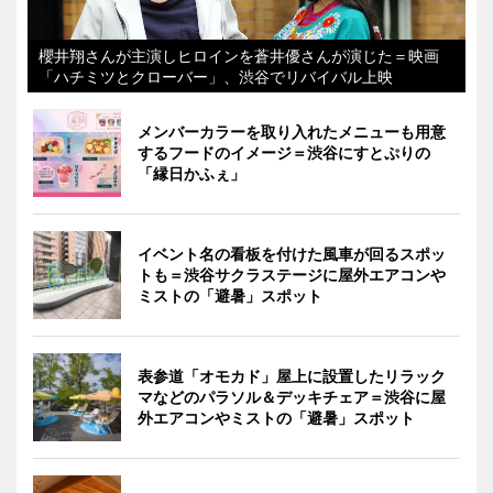
櫻井翔さんが主演しヒロインを蒼井優さんが演じた＝映画
「ハチミツとクローバー」、渋谷でリバイバル上映
メンバーカラーを取り入れたメニューも用意
するフードのイメージ＝渋谷にすとぷりの
「縁日かふぇ」
イベント名の看板を付けた風車が回るスポッ
トも＝渋谷サクラステージに屋外エアコンや
ミストの「避暑」スポット
表参道「オモカド」屋上に設置したリラック
マなどのパラソル＆デッキチェア＝渋谷に屋
外エアコンやミストの「避暑」スポット