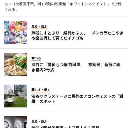
ルコ（渋谷区宇田川町）8階の映画館「ホワイトシネクイント」で上映
される。
見る・遊ぶ
渋谷にすとぷり「縁日かふぇ」 メンカラたこやき
や楽曲流して育てたイチゴも
食べる
渋谷に「博多もつ鍋 前田屋」 福岡発、新宿に続
き都内2号店
暮らす・働く
渋谷サクラステージに屋外エアコンやミストの「避
暑」スポット
見る・遊ぶ
渋谷で現代美術家・山口真人さん個展