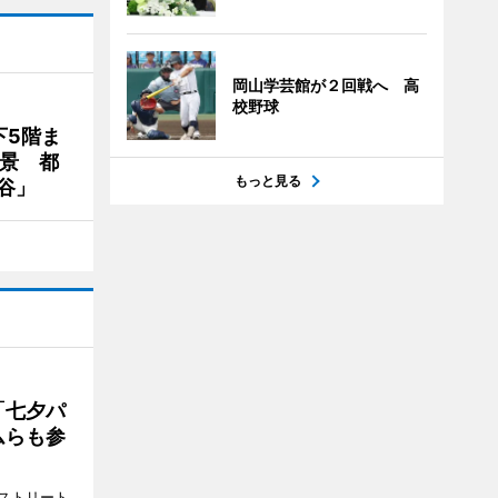
岡山学芸館が２回戦へ 高
校野球
下5階ま
夜景 都
もっと見る
谷」
「七夕パ
ムらも参
ストリート