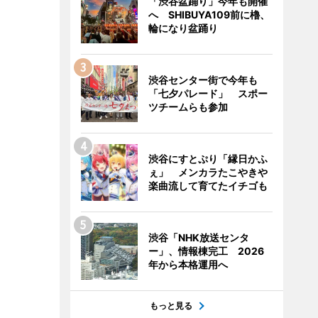
「渋谷盆踊り」今年も開催
へ SHIBUYA109前に櫓、
輪になり盆踊り
渋谷センター街で今年も
「七夕パレード」 スポー
ツチームらも参加
渋谷にすとぷり「縁日かふ
ぇ」 メンカラたこやきや
楽曲流して育てたイチゴも
渋谷「NHK放送センタ
ー」、情報棟完工 2026
年から本格運用へ
もっと見る