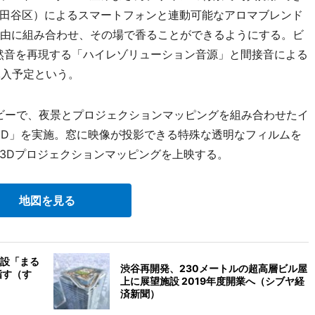
田谷区）によるスマートフォンと連動可能なアロマブレンド
自由に組み合わせ、その場で香ることができるようにする。ビ
然音を再現する「ハイレゾリューション音源」と間接音による
導入予定という。
ビーで、夜景とプロジェクションマッピングを組み合わせたイ
by NAKED」を実施。窓に映像が投影できる特殊な透明なフィルムを
3Dプロジェクションマッピングを上映する。
地図を見る
設「まる
渋谷再開発、230メートルの超高層ビル屋
指す（す
上に展望施設 2019年度開業へ（シブヤ経
済新聞）