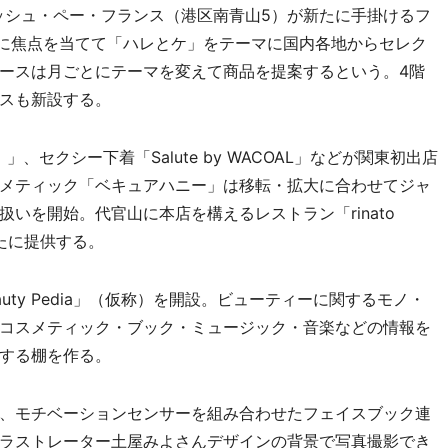
など。アッシュ・ペー・フランス（港区南青山5）が新たに手掛けるフ
、日本に焦点を当てて「ハレとケ」をテーマに国内各地からセレク
ースは月ごとにテーマを変えて商品を提案するという。4階
スも新設する。
セクシー下着「Salute by WACOAL」などが関東初出店
メティック「ベキュアハニー」は移転・拡大に合わせてジャ
いを開始。代官山に本店を構えるレストラン「rinato
新たに提供する。
ty Pedia」（仮称）を開設。ビューティーに関するモノ・
コスメティック・ブック・ミュージック・音楽などの情報を
する棚を作る。
、モチベーションセンサーを組み合わせたフェイスブック連
ラストレーター土屋みよさんデザインの背景で写真撮影でき