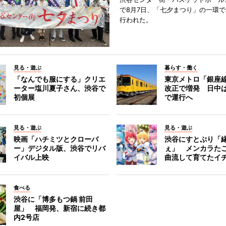
で8月7日、「七夕まつり」の一環
行われた。
見る・遊ぶ
暮らす・働く
「なんでも服にする」クリエ
東京メトロ「銀座
ーター塩川夏子さん、渋谷で
改正で増発 日中
初個展
で運行へ
見る・遊ぶ
見る・遊ぶ
映画「ハチミツとクローバ
渋谷にすとぷり「
ー」デジタル版、渋谷でリバ
ぇ」 メンカラた
イバル上映
曲流して育てたイ
食べる
渋谷に「博多もつ鍋 前田
屋」 福岡発、新宿に続き都
内2号店