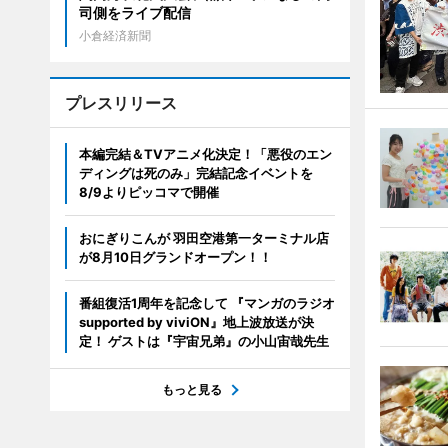
司側をライブ配信
小倉経済新聞
プレスリリース
本編完結＆TVアニメ化決定！「悪役のエン
ディングは死のみ」完結記念イベントを
8/9よりピッコマで開催
おにぎりこんが 羽田空港第一ターミナル店
が8月10日グランドオープン！！
番組復活1周年を記念して 『マンガのラジオ
supported by viviON』地上波放送が決
定！ ゲストは『宇宙兄弟』の小山宙哉先生
もっと見る