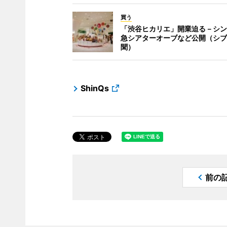
買う
「渋谷ヒカリエ」開業迫る－シン
急シアターオーブなど公開（シブ
聞）
ShinQs
前の