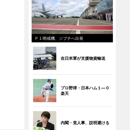
Ｐ１哨戒機、ジブチへ出発
在日米軍が支援物資輸送
プロ野球・日本ハム１―０
楽天
内閣・党人事、説明避ける