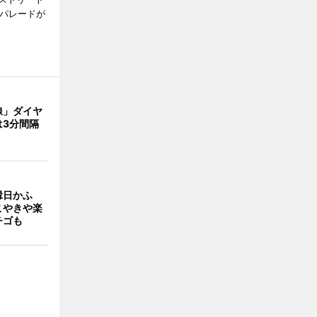
でパレードが
線」ダイヤ
は3分間隔
縁日かふ
こやきや楽
チゴも