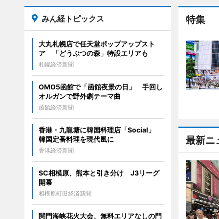
みん経トピックス
特集
大丸札幌店で任天堂ポップアップスト
ア 「どうぶつの森」特設エリアも
札幌経済新聞
OMO5函館で「函館夜景の日」 手回し
オルガンで野外劇テーマ曲
函館経済新聞
香港・九龍塘に韓国料理店「Social」
最新ニ
韓国定番料理を現代風に
香港経済新聞
SC相模原、熊本と引き分け J3リーグ
開幕
相模原町田経済新聞
関門海峡花火大会、無料エリアなしの門