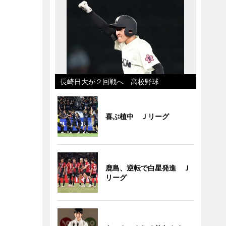
長崎日大が２回戦へ 高校野球
喜ぶ植中 Ｊリーグ
鹿島、逆転で白星発進 Ｊ
リーグ