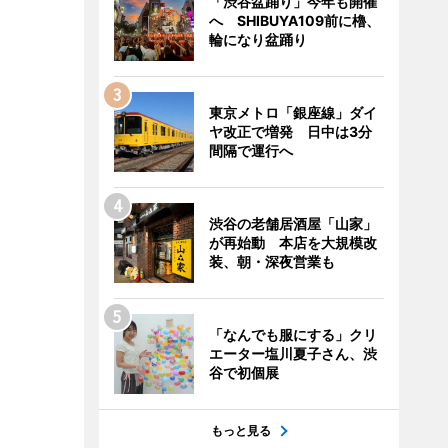
「渋谷盆踊り」今年も開催
へ SHIBUYA109前に櫓、
輪になり盆踊り
東京メトロ「銀座線」ダイ
ヤ改正で増発 日中は3分
間隔で運行へ
渋谷の老舗居酒屋「山家」
が再始動 本店を大規模改
装、朝・深夜営業も
「なんでも服にする」クリ
エーター塩川夏子さん、渋
谷で初個展
もっと見る