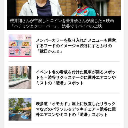
櫻井翔さんが主演しヒロインを蒼井優さんが演じた＝映画
「ハチミツとクローバー」、渋谷でリバイバル上映
メンバーカラーを取り入れたメニューも用意
するフードのイメージ＝渋谷にすとぷりの
「縁日かふぇ」
イベント名の看板を付けた風車が回るスポッ
トも＝渋谷サクラステージに屋外エアコンや
ミストの「避暑」スポット
表参道「オモカド」屋上に設置したリラック
マなどのパラソル＆デッキチェア＝渋谷に屋
外エアコンやミストの「避暑」スポット