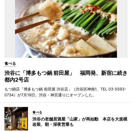
食べる
渋谷に「博多もつ鍋 前田屋」 福岡発、新宿に続き
都内2号店
もつ鍋店「博多もつ鍋 前田屋 渋谷店」（渋谷区神南1、TEL 03-5593-
0734）が7月19日、渋谷・神宮通りにオープンした。
食べる
渋谷の老舗居酒屋「山家」が再始動 本店を大規模
改装、朝・深夜営業も