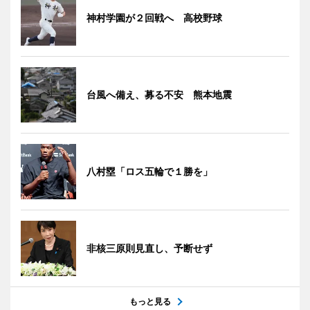
神村学園が２回戦へ 高校野球
台風へ備え、募る不安 熊本地震
八村塁「ロス五輪で１勝を」
非核三原則見直し、予断せず
もっと見る