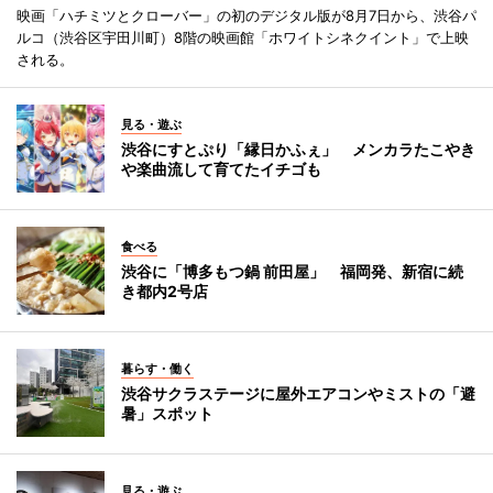
映画「ハチミツとクローバー」の初のデジタル版が8月7日から、渋谷パ
ルコ（渋谷区宇田川町）8階の映画館「ホワイトシネクイント」で上映
される。
見る・遊ぶ
渋谷にすとぷり「縁日かふぇ」 メンカラたこやき
や楽曲流して育てたイチゴも
食べる
渋谷に「博多もつ鍋 前田屋」 福岡発、新宿に続
き都内2号店
暮らす・働く
渋谷サクラステージに屋外エアコンやミストの「避
暑」スポット
見る・遊ぶ