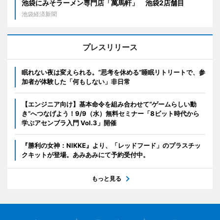
池袋にみそラーメン専門店「萬馬軒」 池袋2店舗目
池袋経済新聞
プレスリリース
眠れない夜は変えられる。“思考を休める”睡眠リトリートで、参
加者が体験した「何もしない」非日常
【エンジニア向け】基本命令を組み合わせて“ゲームらしい動
き”へつなげよう！9/9（水）無料セミナー「8ビット時代から
学ぶアセンブラ入門 Vol.3」開催
『勝利の女神：NIKKE』より、「レッドフード」のプラスチッ
クキットが登場。あみあみにて予約受付中。
もっと見る