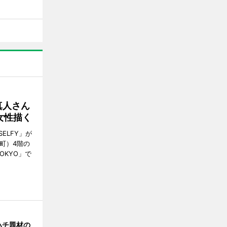
真人さん
女性描く
ELFY」が
町）4階の
TOKYO」で
ハチ題材の