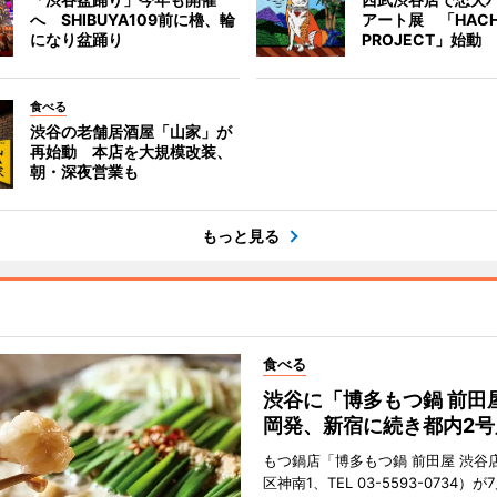
へ SHIBUYA109前に櫓、輪
アート展 「HACH
になり盆踊り
PROJECT」始動
食べる
渋谷の老舗居酒屋「山家」が
再始動 本店を大規模改装、
朝・深夜営業も
もっと見る
食べる
渋谷に「博多もつ鍋 前田
岡発、新宿に続き都内2号
もつ鍋店「博多もつ鍋 前田屋 渋谷
区神南1、TEL 03-5593-0734）が