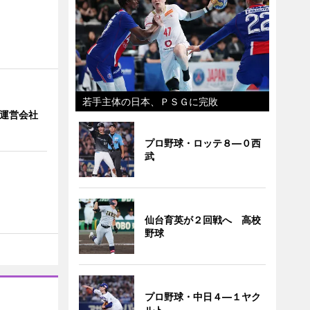
若手主体の日本、ＰＳＧに完敗
」 運営会社
プロ野球・ロッテ８―０西
武
仙台育英が２回戦へ 高校
野球
プロ野球・中日４―１ヤク
ルト