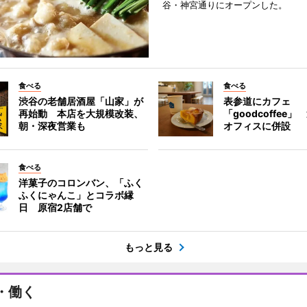
谷・神宮通りにオープンした。
食べる
食べる
渋谷の老舗居酒屋「山家」が
表参道にカフェ
再始動 本店を大規模改装、
「goodcoffee
朝・深夜営業も
オフィスに併設
食べる
洋菓子のコロンバン、「ふく
ふくにゃんこ」とコラボ縁
日 原宿2店舗で
もっと見る
・働く