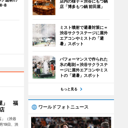
店内の様子＝渋谷にもつ鍋
I-8
店「博多もつ鍋 前田屋」
ミスト噴射で避暑対策に＝
渋谷サクラステージに屋外
エアコンやミストの「避
暑」スポット
パフォーマンスで作られた
氷の彫刻＝渋谷サクラステ
ージに屋外エアコンやミス
トの「避暑」スポット
もっと見る
屋」 福
ワールドフォトニュース
店
店」（渋谷
7月19日、渋