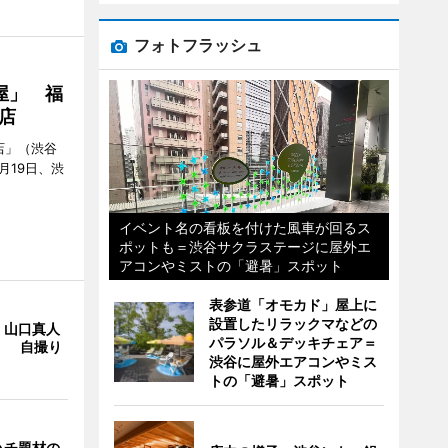
フォトフラッシュ
屋」 福
店
店」（渋谷
7月19日、渋
イベント名の看板を付けた風車が回るス
ポットも＝渋谷サクラステージに屋外エ
アコンやミストの「避暑」スポット
表参道「オモカド」屋上に
設置したリラックマなどの
・山口真人
パラソル＆デッキチェア＝
Y」 自撮り
渋谷に屋外エアコンやミス
トの「避暑」スポット
ハチ題材の