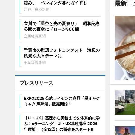
最新ニ
涼み」 ペンギン夕暮れガイドも
江戸川経済新聞
立川で「星空と光の夏祭り」 昭和記念
公園の夜空にドローン500機
立川経済新聞
千葉市の海辺フォトコンテスト 海辺の
風景や人々テーマに
千葉経済新聞
プレスリリース
EXPO2025 公式ライセンス商品「黒ミャク
ミャク 麻辣湯」販売開始！
【UI・UX】基礎から実務までを体系的に学
ぶ！eラーニング「UI・UX基礎講座 2026
年度版」（全12回）の販売をスタート!!