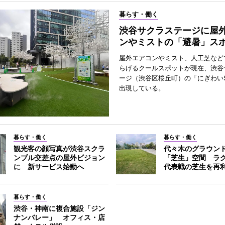
暮らす・働く
渋谷サクラステージに屋
ンやミストの「避暑」ス
屋外エアコンやミスト、人工芝など
らげるクールスポットが現在、渋谷
ージ（渋谷区桜丘町）の「にぎわいS
出現している。
暮らす・働く
暮らす・働く
観光客の顔写真が渋谷スクラ
代々木のグラウン
ンブル交差点の屋外ビジョン
「芝生」空間 ラ
に 新サービス始動へ
代表戦の芝生を再
暮らす・働く
渋谷・神南に複合施設「ジン
ナンバレー」 オフィス・店