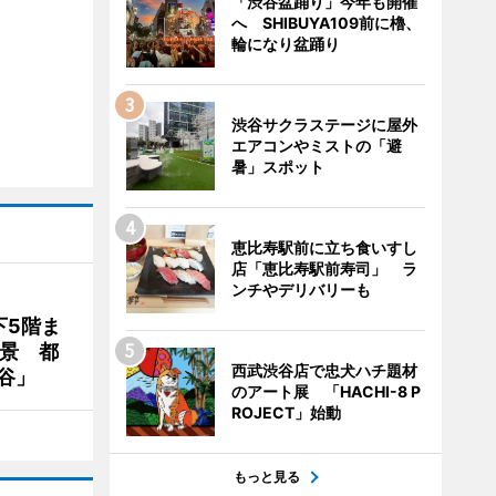
「渋谷盆踊り」今年も開催
へ SHIBUYA109前に櫓、
輪になり盆踊り
渋谷サクラステージに屋外
エアコンやミストの「避
暑」スポット
恵比寿駅前に立ち食いすし
店「恵比寿駅前寿司」 ラ
ンチやデリバリーも
下5階ま
夜景 都
西武渋谷店で忠犬ハチ題材
谷」
のアート展 「HACHI-8 P
ROJECT」始動
もっと見る