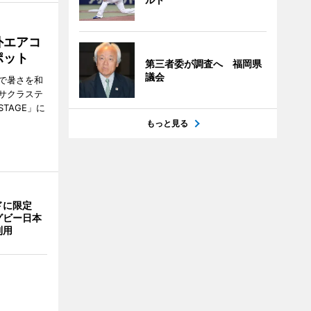
外エアコ
ポット
第三者委が調査へ 福岡県
議会
で暑さを和
サクラステ
TAGE」に
もっと見る
ドに限定
グビー日本
利用