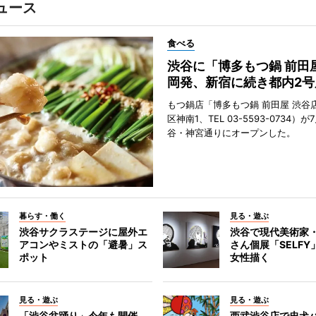
ュース
食べる
渋谷に「博多もつ鍋 前田
岡発、新宿に続き都内2号
もつ鍋店「博多もつ鍋 前田屋 渋谷
区神南1、TEL 03-5593-0734）が
谷・神宮通りにオープンした。
暮らす・働く
見る・遊ぶ
渋谷サクラステージに屋外エ
渋谷で現代美術家
アコンやミストの「避暑」ス
さん個展「SELF
ポット
女性描く
見る・遊ぶ
見る・遊ぶ
「渋谷盆踊り」今年も開催
西武渋谷店で忠犬