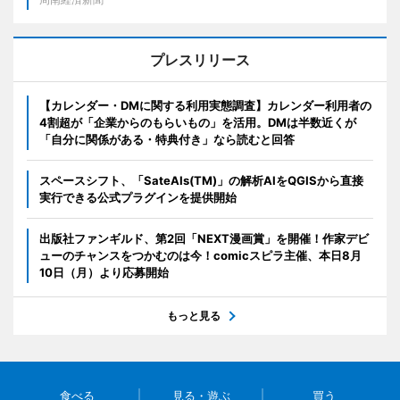
プレスリリース
【カレンダー・DMに関する利用実態調査】カレンダー利用者の
4割超が「企業からのもらいもの」を活用。DMは半数近くが
「自分に関係がある・特典付き」なら読むと回答
スペースシフト、「SateAIs(TM)」の解析AIをQGISから直接
実行できる公式プラグインを提供開始
出版社ファンギルド、第2回「NEXT漫画賞」を開催！作家デビ
ューのチャンスをつかむのは今！comicスピラ主催、本日8月
10日（月）より応募開始
もっと見る
食べる
見る・遊ぶ
買う