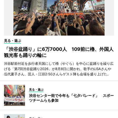
見る・遊ぶ
「渋谷盆踊り」に6万7000人 109前に櫓、外国人
観光客も踊りの輪に
渋谷駅前付近を歩行者天国にして櫓（やぐら）を中心に盆踊りを繰り広
げる「第7回渋谷盆踊り2026」が8月8日に開かれ、歌手のLiSAさんや
伍代夏子さん、芸人・江頭2:50さんらゲスト陣も会場を盛り上げた。
見る・遊ぶ
渋谷センター街で今年も「七夕パレード」 スポー
ツチームらも参加