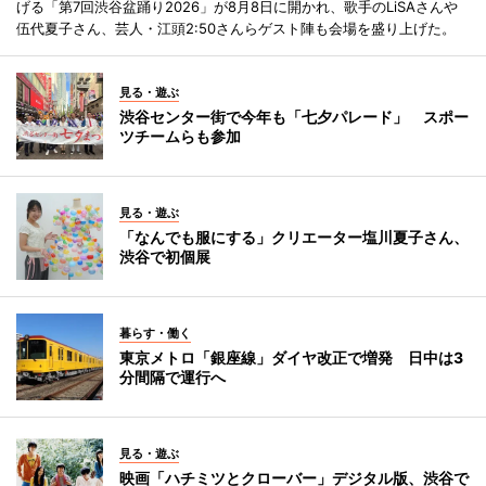
げる「第7回渋谷盆踊り2026」が8月8日に開かれ、歌手のLiSAさんや
伍代夏子さん、芸人・江頭2:50さんらゲスト陣も会場を盛り上げた。
見る・遊ぶ
渋谷センター街で今年も「七夕パレード」 スポー
ツチームらも参加
見る・遊ぶ
「なんでも服にする」クリエーター塩川夏子さん、
渋谷で初個展
暮らす・働く
東京メトロ「銀座線」ダイヤ改正で増発 日中は3
分間隔で運行へ
見る・遊ぶ
映画「ハチミツとクローバー」デジタル版、渋谷で