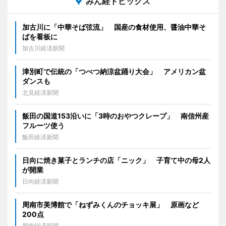
みん経トピックス
加古川に「中華そば弦流」 国産の食材使用、醤油中華そ
ばを看板に
加古川経済新聞
津別町で伝統の「つべつ納涼盆踊り大会」 アメリカン盆
ダンスも
北見経済新聞
飯田の国道153沿いに「3時のおやつクレープ」 南信州産
フルーツ使う
飯田経済新聞
日向に焼き菓子とランチの店「ニック」 子育て中の母2人
が開業
日向経済新聞
周南市美博館で「ねずみくんのチョッキ展」 原画など
200点
周南経済新聞