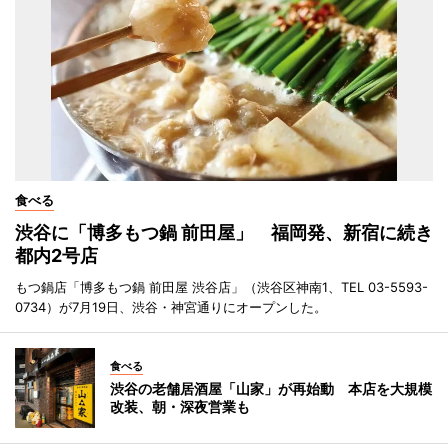
食べる
渋谷に「博多もつ鍋 前田屋」 福岡発、新宿に続き
都内2号店
もつ鍋店「博多もつ鍋 前田屋 渋谷店」（渋谷区神南1、TEL 03-5593-
0734）が7月19日、渋谷・神宮通りにオープンした。
食べる
渋谷の老舗居酒屋「山家」が再始動 本店を大規模
改装、朝・深夜営業も