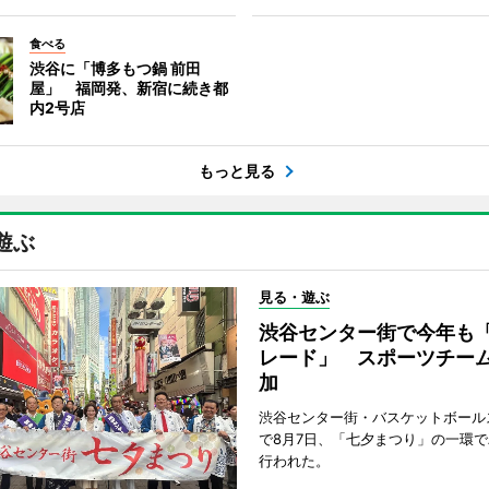
食べる
渋谷に「博多もつ鍋 前田
屋」 福岡発、新宿に続き都
内2号店
もっと見る
遊ぶ
見る・遊ぶ
渋谷センター街で今年も
レード」 スポーツチー
加
渋谷センター街・バスケットボール
で8月7日、「七夕まつり」の一環
行われた。