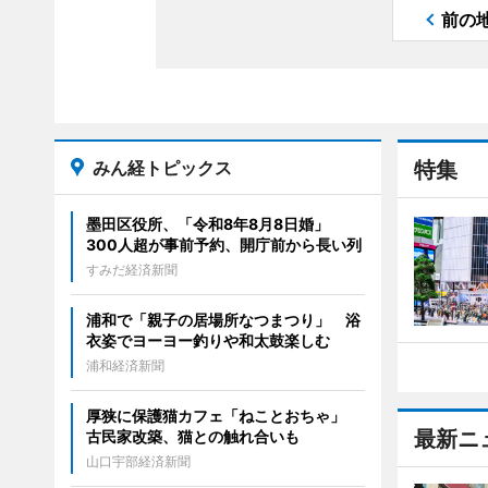
前の
みん経トピックス
特集
墨田区役所、「令和8年8月8日婚」
300人超が事前予約、開庁前から長い列
すみだ経済新聞
浦和で「親子の居場所なつまつり」 浴
衣姿でヨーヨー釣りや和太鼓楽しむ
浦和経済新聞
厚狭に保護猫カフェ「ねことおちゃ」
最新ニ
古民家改築、猫との触れ合いも
山口宇部経済新聞