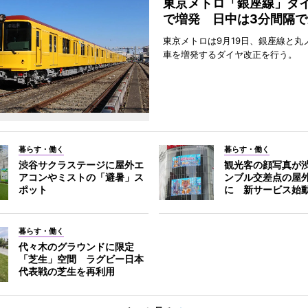
東京メトロ「銀座線」ダ
で増発 日中は3分間隔で
東京メトロは9月19日、銀座線と丸
車を増発するダイヤ改正を行う。
暮らす・働く
暮らす・働く
渋谷サクラステージに屋外エ
観光客の顔写真が
アコンやミストの「避暑」ス
ンブル交差点の屋
ポット
に 新サービス始
暮らす・働く
代々木のグラウンドに限定
「芝生」空間 ラグビー日本
代表戦の芝生を再利用