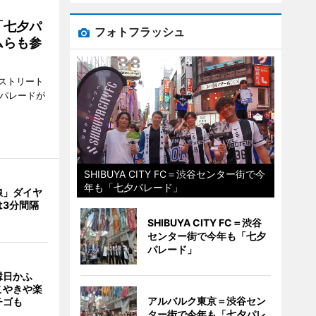
「七夕パ
フォトフラッシュ
ムらも参
ストリート
でパレードが
SHIBUYA CITY FC＝渋谷センター街で今
年も「七夕パレード」
線」ダイヤ
は3分間隔
SHIBUYA CITY FC＝渋谷
センター街で今年も「七夕
パレード」
縁日かふ
こやきや楽
アルバルク東京＝渋谷セン
チゴも
ター街で今年も「七夕パレ