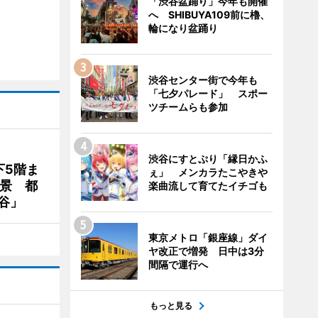
「渋谷盆踊り」今年も開催
へ SHIBUYA109前に櫓、
輪になり盆踊り
渋谷センター街で今年も
「七夕パレード」 スポー
ツチームらも参加
渋谷にすとぷり「縁日かふ
下5階ま
ぇ」 メンカラたこやきや
夜景 都
楽曲流して育てたイチゴも
谷」
東京メトロ「銀座線」ダイ
ヤ改正で増発 日中は3分
間隔で運行へ
もっと見る