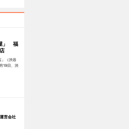
屋」 福
店
店」（渋谷
7月19日、渋
」 運営会社