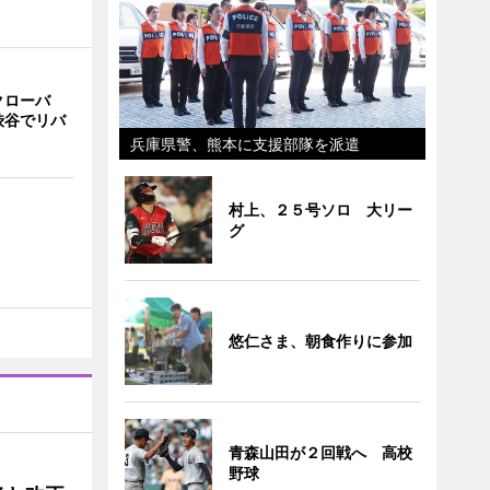
クローバ
渋谷でリバ
兵庫県警、熊本に支援部隊を派遣
村上、２５号ソロ 大リー
グ
悠仁さま、朝食作りに参加
青森山田が２回戦へ 高校
野球