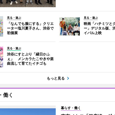
見る・遊ぶ
見る・遊ぶ
「なんでも服にする」クリエ
映画「ハチミツと
ーター塩川夏子さん、渋谷で
ー」デジタル版、
初個展
イバル上映
見る・遊ぶ
渋谷にすとぷり「縁日かふ
ぇ」 メンカラたこやきや楽
曲流して育てたイチゴも
もっと見る
・働く
暮らす・働く