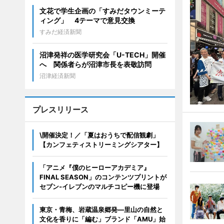
文花で学生企画の「すみだタウンミーテ
ィング」 4テーマで意見交換
すみだ経済新聞
沼津発祥の医学研究会「U-TECH」開催
へ 関係者らが沼津市長を表敬訪問
沼津経済新聞
プレスリリース
\開催決定！／「夏はおうちで配信観劇」
【カンフェティストリーミングシアター】
「アニメ『僕のヒーローアカデミア』
FINAL SEASON」のコンテンツプリントが
セブン‐イレブンのマルチコピー機に登場
東京・青梅、岩蔵温泉郷発―里山の自然と
文化を香りに「編む」ブランド「AMU」始