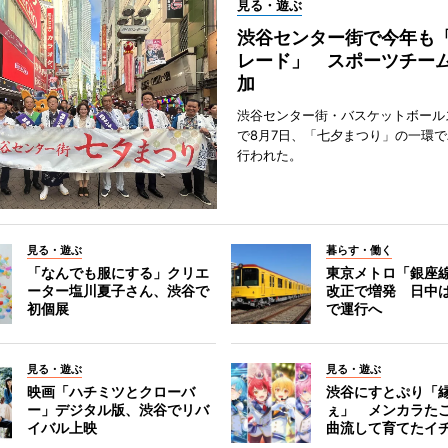
見る・遊ぶ
渋谷センター街で今年も
レード」 スポーツチー
加
渋谷センター街・バスケットボール
で8月7日、「七夕まつり」の一環
行われた。
見る・遊ぶ
暮らす・働く
「なんでも服にする」クリエ
東京メトロ「銀座
ーター塩川夏子さん、渋谷で
改正で増発 日中
初個展
で運行へ
見る・遊ぶ
見る・遊ぶ
映画「ハチミツとクローバ
渋谷にすとぷり「
ー」デジタル版、渋谷でリバ
ぇ」 メンカラた
イバル上映
曲流して育てたイ