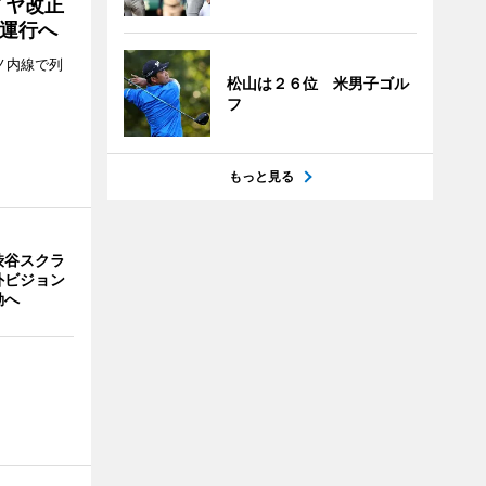
イヤ改正
運行へ
ノ内線で列
松山は２６位 米男子ゴル
フ
もっと見る
渋谷スクラ
外ビジョン
動へ