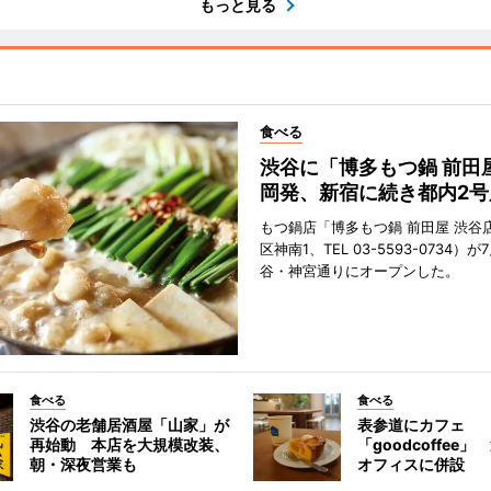
もっと見る
食べる
渋谷に「博多もつ鍋 前田
岡発、新宿に続き都内2号
もつ鍋店「博多もつ鍋 前田屋 渋谷
区神南1、TEL 03-5593-0734）が
谷・神宮通りにオープンした。
食べる
食べる
渋谷の老舗居酒屋「山家」が
表参道にカフェ
再始動 本店を大規模改装、
「goodcoffee
朝・深夜営業も
オフィスに併設