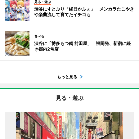
見る・遊ぶ
渋谷にすとぷり「縁日かふぇ」 メンカラたこやき
や楽曲流して育てたイチゴも
食べる
渋谷に「博多もつ鍋 前田屋」 福岡発、新宿に続
き都内2号店
もっと見る
見る・遊ぶ