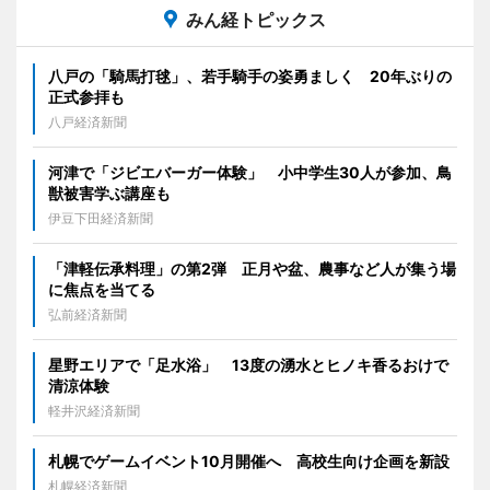
みん経トピックス
八戸の「騎馬打毬」、若手騎手の姿勇ましく 20年ぶりの
正式参拝も
八戸経済新聞
河津で「ジビエバーガー体験」 小中学生30人が参加、鳥
獣被害学ぶ講座も
伊豆下田経済新聞
「津軽伝承料理」の第2弾 正月や盆、農事など人が集う場
に焦点を当てる
弘前経済新聞
星野エリアで「足水浴」 13度の湧水とヒノキ香るおけで
清涼体験
軽井沢経済新聞
札幌でゲームイベント10月開催へ 高校生向け企画を新設
札幌経済新聞