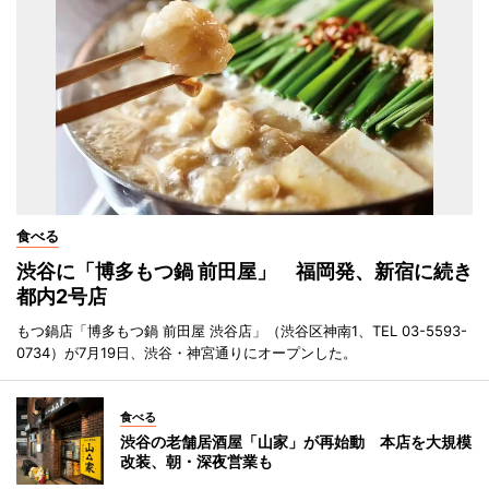
食べる
渋谷に「博多もつ鍋 前田屋」 福岡発、新宿に続き
都内2号店
もつ鍋店「博多もつ鍋 前田屋 渋谷店」（渋谷区神南1、TEL 03-5593-
0734）が7月19日、渋谷・神宮通りにオープンした。
食べる
渋谷の老舗居酒屋「山家」が再始動 本店を大規模
改装、朝・深夜営業も