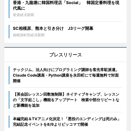
香港・九龍塘に韓国料理店「Social」 韓国定番料理を現
代風に
香港経済新聞
SC相模原、熊本と引き分け J3リーグ開幕
相模原町田経済新聞
プレスリリース
テックジム、法人向けにプログラミング講師を客先常駐派遣。
Claude Code講座・Python講座を永田町にて毎週無料で対面
開催
【英会話レッスン回数無制限】ネイティブキャンプ、レッスン
の「文字起こし」機能をアップデート 検索や部分リピートな
ど新機能を追加
本編完結＆TVアニメ化決定！「悪役のエンディングは死のみ」
完結記念イベントを8/9よりピッコマで開催