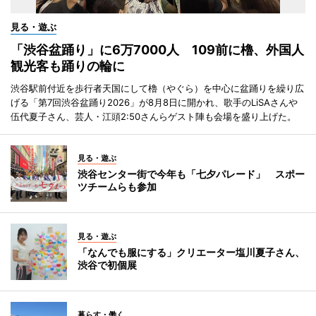
見る・遊ぶ
「渋谷盆踊り」に6万7000人 109前に櫓、外国人
観光客も踊りの輪に
渋谷駅前付近を歩行者天国にして櫓（やぐら）を中心に盆踊りを繰り広
げる「第7回渋谷盆踊り2026」が8月8日に開かれ、歌手のLiSAさんや
伍代夏子さん、芸人・江頭2:50さんらゲスト陣も会場を盛り上げた。
見る・遊ぶ
渋谷センター街で今年も「七夕パレード」 スポー
ツチームらも参加
見る・遊ぶ
「なんでも服にする」クリエーター塩川夏子さん、
渋谷で初個展
暮らす・働く