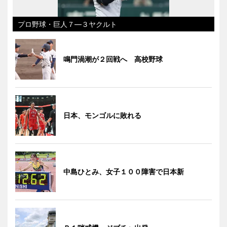
プロ野球・巨人７―３ヤクルト
鳴門渦潮が２回戦へ 高校野球
日本、モンゴルに敗れる
中島ひとみ、女子１００障害で日本新