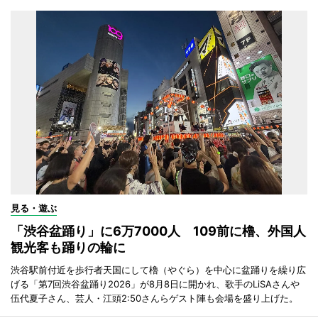
見る・遊ぶ
「渋谷盆踊り」に6万7000人 109前に櫓、外国人
観光客も踊りの輪に
渋谷駅前付近を歩行者天国にして櫓（やぐら）を中心に盆踊りを繰り広
げる「第7回渋谷盆踊り2026」が8月8日に開かれ、歌手のLiSAさんや
伍代夏子さん、芸人・江頭2:50さんらゲスト陣も会場を盛り上げた。