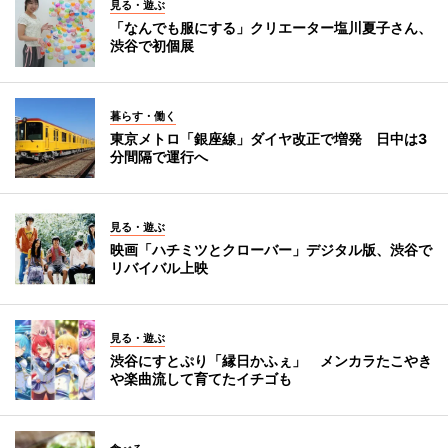
見る・遊ぶ
「なんでも服にする」クリエーター塩川夏子さん、
渋谷で初個展
暮らす・働く
東京メトロ「銀座線」ダイヤ改正で増発 日中は3
分間隔で運行へ
見る・遊ぶ
映画「ハチミツとクローバー」デジタル版、渋谷で
リバイバル上映
見る・遊ぶ
渋谷にすとぷり「縁日かふぇ」 メンカラたこやき
や楽曲流して育てたイチゴも