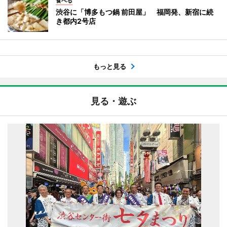
食べる
渋谷に「博多もつ鍋 前田屋」 福岡発、新宿に続
き都内2号店
もっと見る
見る・遊ぶ