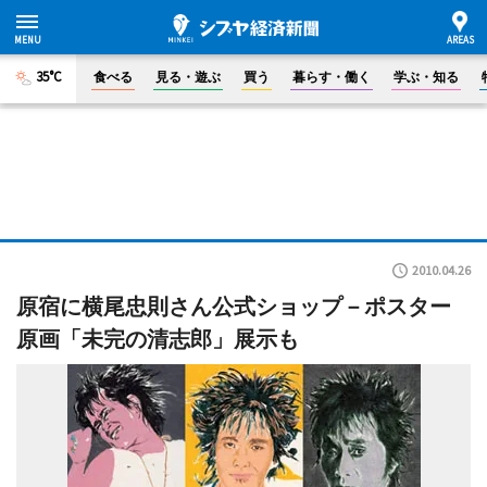
35°C
食べる
見る・遊ぶ
買う
暮らす・働く
学ぶ・知る
2010.04.26
原宿に横尾忠則さん公式ショップ－ポスター
原画「未完の清志郎」展示も