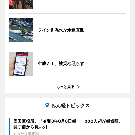
ライン川渇水が水運直撃
生成ＡＩ、被災地照らす
もっと見る
みん経トピックス
墨田区役所、「令和8年8月8日婚」 300人超が婚姻届、
開庁前から長い列
すみだ経済新聞