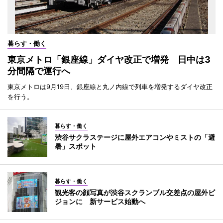
暮らす・働く
東京メトロ「銀座線」ダイヤ改正で増発 日中は3
分間隔で運行へ
東京メトロは9月19日、銀座線と丸ノ内線で列車を増発するダイヤ改正
を行う。
暮らす・働く
渋谷サクラステージに屋外エアコンやミストの「避
暑」スポット
暮らす・働く
観光客の顔写真が渋谷スクランブル交差点の屋外ビ
ジョンに 新サービス始動へ