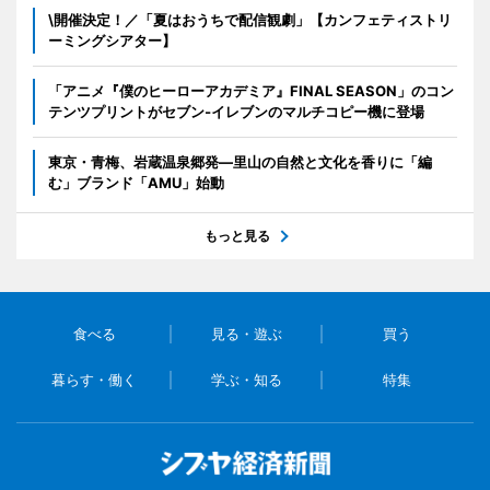
\開催決定！／「夏はおうちで配信観劇」【カンフェティストリ
ーミングシアター】
「アニメ『僕のヒーローアカデミア』FINAL SEASON」のコン
テンツプリントがセブン‐イレブンのマルチコピー機に登場
東京・青梅、岩蔵温泉郷発―里山の自然と文化を香りに「編
む」ブランド「AMU」始動
もっと見る
食べる
見る・遊ぶ
買う
暮らす・働く
学ぶ・知る
特集