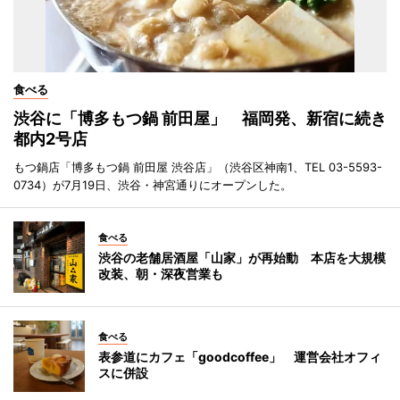
食べる
渋谷に「博多もつ鍋 前田屋」 福岡発、新宿に続き
都内2号店
もつ鍋店「博多もつ鍋 前田屋 渋谷店」（渋谷区神南1、TEL 03-5593-
0734）が7月19日、渋谷・神宮通りにオープンした。
食べる
渋谷の老舗居酒屋「山家」が再始動 本店を大規模
改装、朝・深夜営業も
食べる
表参道にカフェ「goodcoffee」 運営会社オフィ
スに併設