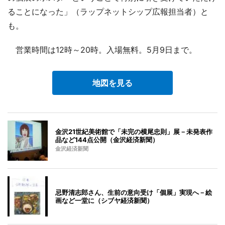
ることになった」（ラップネットシップ広報担当者）と
も。
営業時間は12時～20時。入場無料。5月9日まで。
地図を見る
金沢21世紀美術館で「未完の横尾忠則」展－未発表作
品など144点公開（金沢経済新聞）
金沢経済新聞
忌野清志郎さん、生前の意向受け「個展」実現へ－絵
画など一堂に（シブヤ経済新聞）