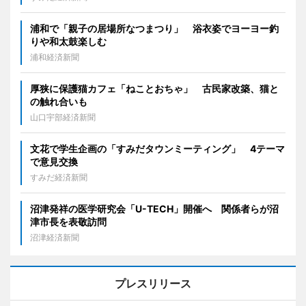
浦和で「親子の居場所なつまつり」 浴衣姿でヨーヨー釣
りや和太鼓楽しむ
浦和経済新聞
厚狭に保護猫カフェ「ねことおちゃ」 古民家改築、猫と
の触れ合いも
山口宇部経済新聞
文花で学生企画の「すみだタウンミーティング」 4テーマ
で意見交換
すみだ経済新聞
沼津発祥の医学研究会「U-TECH」開催へ 関係者らが沼
津市長を表敬訪問
沼津経済新聞
プレスリリース