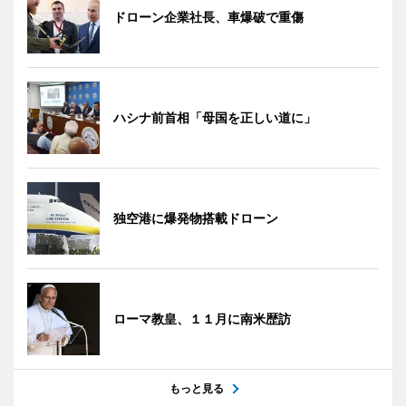
ドローン企業社長、車爆破で重傷
ハシナ前首相「母国を正しい道に」
独空港に爆発物搭載ドローン
ローマ教皇、１１月に南米歴訪
もっと見る