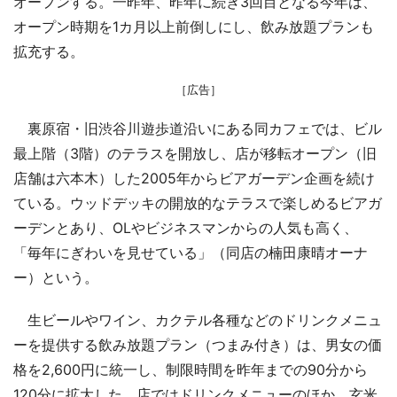
オープンする。一昨年、昨年に続き3回目となる今年は、
オープン時期を1カ月以上前倒しにし、飲み放題プランも
拡充する。
［広告］
裏原宿・旧渋谷川遊歩道沿いにある同カフェでは、ビル
最上階（3階）のテラスを開放し、店が移転オープン（旧
店舗は六本木）した2005年からビアガーデン企画を続け
ている。ウッドデッキの開放的なテラスで楽しめるビアガ
ーデンとあり、OLやビジネスマンからの人気も高く、
「毎年にぎわいを見せている」（同店の楠田康晴オーナ
ー）という。
生ビールやワイン、カクテル各種などのドリンクメニュ
ーを提供する飲み放題プラン（つまみ付き）は、男女の価
格を2,600円に統一し、制限時間を昨年までの90分から
120分に拡大した。店ではドリンクメニューのほか、玄米