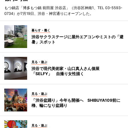
もつ鍋店「博多もつ鍋 前田屋 渋谷店」（渋谷区神南1、TEL 03-5593-
0734）が7月19日、渋谷・神宮通りにオープンした。
暮らす・働く
渋谷サクラステージに屋外エアコンやミストの「避
暑」スポット
見る・遊ぶ
渋谷で現代美術家・山口真人さん個展
「SELFY」 自撮り女性描く
見る・遊ぶ
「渋谷盆踊り」今年も開催へ SHIBUYA109前に
櫓、輪になり盆踊り
見る・遊ぶ