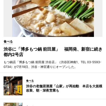
食べる
渋谷に「博多もつ鍋 前田屋」 福岡発、新宿に続き
都内2号店
もつ鍋店「博多もつ鍋 前田屋 渋谷店」（渋谷区神南1、TEL 03-5593-
0734）が7月19日、渋谷・神宮通りにオープンした。
食べる
渋谷の老舗居酒屋「山家」が再始動 本店を大規模
改装、朝・深夜営業も