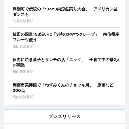
津別町で伝統の「つべつ納涼盆踊り大会」 アメリカン盆
ダンスも
北見経済新聞
飯田の国道153沿いに「3時のおやつクレープ」 南信州産
フルーツ使う
飯田経済新聞
日向に焼き菓子とランチの店「ニック」 子育て中の母2人
が開業
日向経済新聞
周南市美博館で「ねずみくんのチョッキ展」 原画など
200点
周南経済新聞
プレスリリース