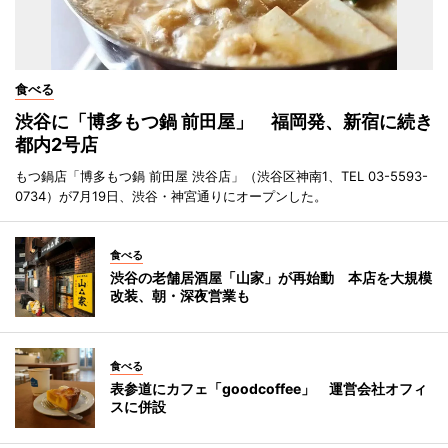
食べる
渋谷に「博多もつ鍋 前田屋」 福岡発、新宿に続き
都内2号店
もつ鍋店「博多もつ鍋 前田屋 渋谷店」（渋谷区神南1、TEL 03-5593-
0734）が7月19日、渋谷・神宮通りにオープンした。
食べる
渋谷の老舗居酒屋「山家」が再始動 本店を大規模
改装、朝・深夜営業も
食べる
表参道にカフェ「goodcoffee」 運営会社オフィ
スに併設