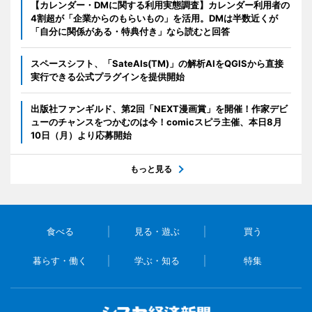
【カレンダー・DMに関する利用実態調査】カレンダー利用者の
4割超が「企業からのもらいもの」を活用。DMは半数近くが
「自分に関係がある・特典付き」なら読むと回答
スペースシフト、「SateAIs(TM)」の解析AIをQGISから直接
実行できる公式プラグインを提供開始
出版社ファンギルド、第2回「NEXT漫画賞」を開催！作家デビ
ューのチャンスをつかむのは今！comicスピラ主催、本日8月
10日（月）より応募開始
もっと見る
食べる
見る・遊ぶ
買う
暮らす・働く
学ぶ・知る
特集