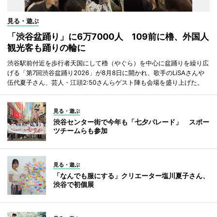
見る・遊ぶ
「渋谷盆踊り」に6万7000人 109前に櫓、外国人
観光客も踊りの輪に
渋谷駅前付近を歩行者天国にして櫓（やぐら）を中心に盆踊りを繰り広
げる「第7回渋谷盆踊り2026」が8月8日に開かれ、歌手のLiSAさんや
伍代夏子さん、芸人・江頭2:50さんらゲスト陣も会場を盛り上げた。
見る・遊ぶ
渋谷センター街で今年も「七夕パレード」 スポー
ツチームらも参加
見る・遊ぶ
「なんでも服にする」クリエーター塩川夏子さん、
渋谷で初個展