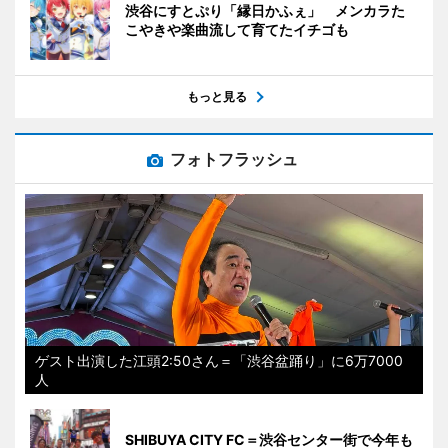
渋谷にすとぷり「縁日かふぇ」 メンカラた
こやきや楽曲流して育てたイチゴも
もっと見る
フォトフラッシュ
ゲスト出演した江頭2:50さん＝「渋谷盆踊り」に6万7000
人
SHIBUYA CITY FC＝渋谷センター街で今年も