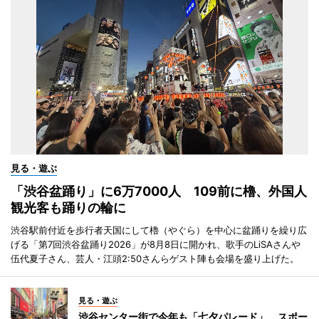
見る・遊ぶ
「渋谷盆踊り」に6万7000人 109前に櫓、外国人
観光客も踊りの輪に
渋谷駅前付近を歩行者天国にして櫓（やぐら）を中心に盆踊りを繰り広
げる「第7回渋谷盆踊り2026」が8月8日に開かれ、歌手のLiSAさんや
伍代夏子さん、芸人・江頭2:50さんらゲスト陣も会場を盛り上げた。
見る・遊ぶ
渋谷センター街で今年も「七夕パレード」 スポー