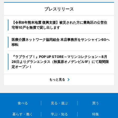
プレスリリース
【令和8年熊本地震 復興支援】被災された方に豊島区の公営住
宅等10戸を無償で貸し出します
医療介護ネットワーク協同組合 本店事務所をサンシャイン60へ
移転
『ラブライブ！』POP UP STORE～マリンコレクション～8月
28日よりグランエンタス（秋葉原オノデンビル1F）にて期間限
定オープン！
もっと見る
食べる
見る・遊ぶ
買う
暮らす・働く
学ぶ・知る
特集