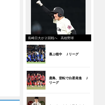
長崎日大が２回戦へ 高校野球
喜ぶ植中 Ｊリーグ
鹿島、逆転で白星発進 Ｊ
リーグ