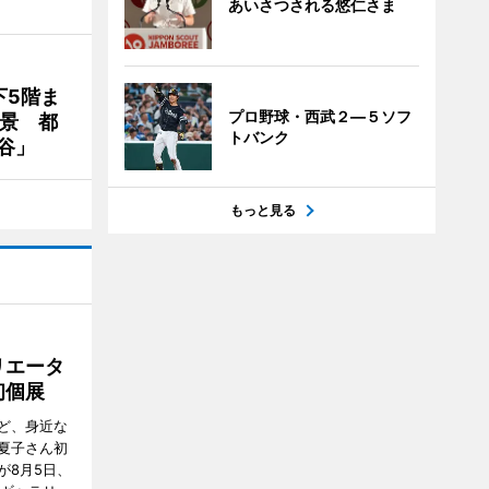
あいさつされる悠仁さま
下5階ま
プロ野球・西武２―５ソフ
夜景 都
トバンク
谷」
もっと見る
リエータ
初個展
ど、身近な
夏子さん初
が8月5日、