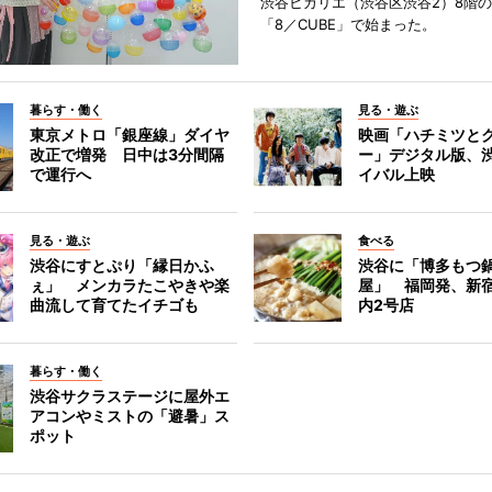
渋谷ヒカリエ（渋谷区渋谷2）8階
「8／CUBE」で始まった。
暮らす・働く
見る・遊ぶ
東京メトロ「銀座線」ダイヤ
映画「ハチミツと
改正で増発 日中は3分間隔
ー」デジタル版、
で運行へ
イバル上映
見る・遊ぶ
食べる
渋谷にすとぷり「縁日かふ
渋谷に「博多もつ鍋
ぇ」 メンカラたこやきや楽
屋」 福岡発、新
曲流して育てたイチゴも
内2号店
暮らす・働く
渋谷サクラステージに屋外エ
アコンやミストの「避暑」ス
ポット