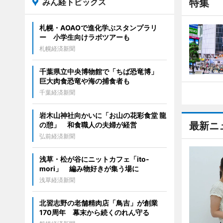
みん経トピックス
特集
札幌・AOAOで進化学ぶスタンプラリ
ー 小学生向けラボツアーも
札幌経済新聞
千葉県立中央博物館で「ちば恐竜博」
巨大肉食恐竜や海の捕食者も
千葉経済新聞
岩木山神社向かいに「お山の花彩食堂 龍
最新ニ
の憩」 和食職人の夫婦が経営
弘前経済新聞
浅草・松が谷にニットカフェ「ito-
mori」 編み物好きが集う場に
浅草経済新聞
北習志野の老舗精肉店「鳥吉」が創業
170周年 幕末から続くのれん守る