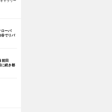
のギャラリー
クローバ
渋谷でリバ
 前田
宿に続き都