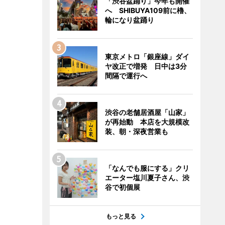
「渋谷盆踊り」今年も開催
へ SHIBUYA109前に櫓、
輪になり盆踊り
東京メトロ「銀座線」ダイ
ヤ改正で増発 日中は3分
間隔で運行へ
渋谷の老舗居酒屋「山家」
が再始動 本店を大規模改
装、朝・深夜営業も
「なんでも服にする」クリ
エーター塩川夏子さん、渋
谷で初個展
もっと見る