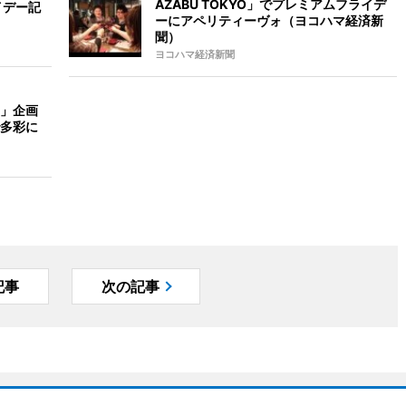
AZABU TOKYO」でプレミアムフライデ
イデー記
ーにアペリティーヴォ（ヨコハマ経済新
聞）
ヨコハマ経済新聞
」企画
多彩に
記事
次の記事