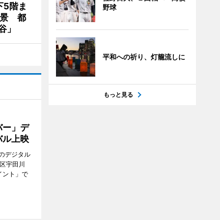
下5階ま
野球
夜景 都
谷」
平和への祈り、灯籠流しに
もっと見る
バー」デ
バル上映
のデジタル
谷区宇田川
イント」で