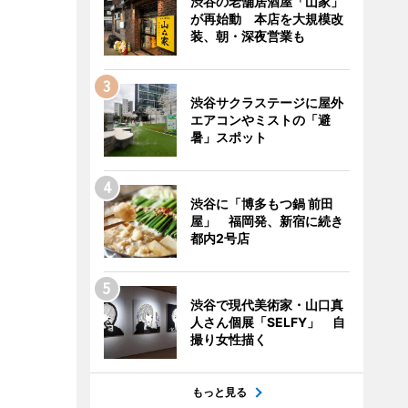
渋谷の老舗居酒屋「山家」
が再始動 本店を大規模改
装、朝・深夜営業も
渋谷サクラステージに屋外
エアコンやミストの「避
暑」スポット
渋谷に「博多もつ鍋 前田
屋」 福岡発、新宿に続き
都内2号店
渋谷で現代美術家・山口真
人さん個展「SELFY」 自
撮り女性描く
もっと見る