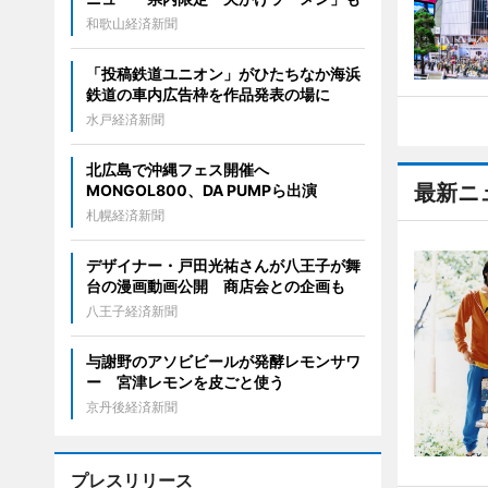
和歌山経済新聞
「投稿鉄道ユニオン」がひたちなか海浜
鉄道の車内広告枠を作品発表の場に
水戸経済新聞
北広島で沖縄フェス開催へ
最新ニ
MONGOL800、DA PUMPら出演
札幌経済新聞
デザイナー・戸田光祐さんが八王子が舞
台の漫画動画公開 商店会との企画も
八王子経済新聞
与謝野のアソビビールが発酵レモンサワ
ー 宮津レモンを皮ごと使う
京丹後経済新聞
プレスリリース