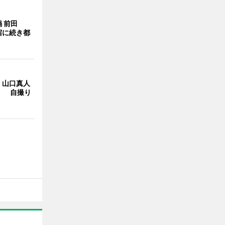
 前田
宿に続き都
・山口真人
Y」 自撮り