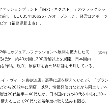
ァッションブランド「next（ネクスト）」のフラッグシッ
神宮前1、TEL 0354136625）がオープンした。経営はスポーツ
ビオ（福島県郡山市）。
82年にカジュアルファッションへ展開を拡大した同
［広告］
るほか、約40カ国に200店舗以上を展開。日本国内
約を締結。現在、原宿店を含め15店舗を出店している。
ルイ・ヴィトン表参道店」裏手に店を構えていたが、「ブラン
どから2012年に閉店。以降、情報発信力などから同エリアへ
は20代後半～40代だが、日本国内では40代を中心に30～
を構えることで20代など若年層の取り込みも図る。