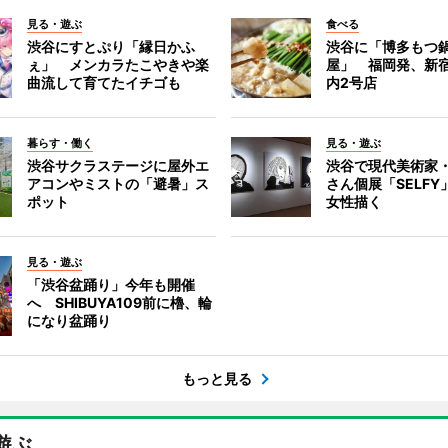
見る・遊ぶ
食べる
渋谷にすとぷり「縁日かふ
渋谷に「博多もつ鍋
ぇ」 メンカラたこやきや楽
屋」 福岡発、新
曲流して育てたイチゴも
内2号店
暮らす・働く
見る・遊ぶ
渋谷サクラステージに屋外エ
渋谷で現代美術家
アコンやミストの「避暑」ス
さん個展「SELF
ポット
女性描く
見る・遊ぶ
「渋谷盆踊り」今年も開催
へ SHIBUYA109前に櫓、輪
になり盆踊り
もっと見る
遊ぶ