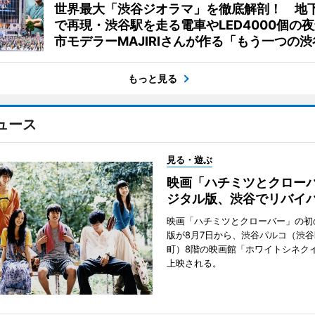
世界最大「渋谷ジオラマ」を徹底解剖！ 地
で再現・渋谷駅を走る電車やLED4000個の
市モデラーMAJIRIさんが作る「もう一つの渋
もっと見る
ュース
見る・遊ぶ
映画「ハチミツとクロー
ジタル版、渋谷でリバイ
映画「ハチミツとクローバー」の初
版が8月7日から、渋谷パルコ（渋
町）8階の映画館「ホワイトシネク
上映される。