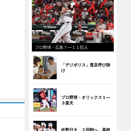
プロ野球・広島７―１１巨人
「デジポリス」普及呼び掛
け
プロ野球・オリックス１―
３楽天
佐野日大、２回戦へ 高校