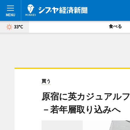
食べる
33°C
買う
原宿に英カジュアル
－若年層取り込みへ