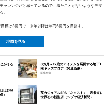
チャレンジだと思っているので、着たことがないようなデザ
る。
げ目標は3億円で、来年以降は年商6億円を目指す。
地図を見る
どがそる
0カ月～12歳のアイテムを展開する地下1
階キッズフロア（関連画像）
関連画像
日比野玲
英カジュアルSPA「ネクスト」、表参道に
像）
世界初の新型店（シブヤ経済新聞）