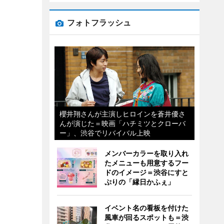
フォトフラッシュ
櫻井翔さんが主演しヒロインを蒼井優さ
んが演じた＝映画「ハチミツとクローバ
ー」、渋谷でリバイバル上映
メンバーカラーを取り入れ
たメニューも用意するフー
ドのイメージ＝渋谷にすと
ぷりの「縁日かふぇ」
イベント名の看板を付けた
風車が回るスポットも＝渋