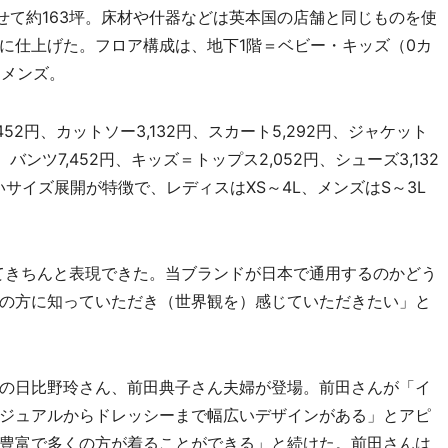
せて約163坪。床材や什器などは英本国の店舗と同じものを使
に仕上げた。フロア構成は、地下1階＝ベビー・キッズ（0カ
＝メンズ。
2円、カットソー3,132円、スカート5,292円、ジャケット
、バンツ7,452円、キッズ＝トップス2,052円、シューズ3,132
いサイズ展開が特徴で、レディスはXS～4L、メンズはS～3L
てきちんと表現できた。当ブランドが日本で通用するのかどう
の方に知っていただき（世界観を）感じていただきたい」と
の日比野玲さん、前田典子さん夫婦が登場。前田さんが「イ
ジュアルからドレッシーまで幅広いデザインがある」とアピ
豊富で多くの方が着ることができる」と続けた。前田さんは