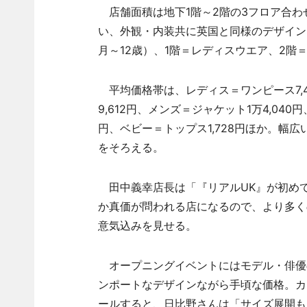
店舗面積は地下1階～2階の3フロア合わ
い、外観・内装共に英国と同様のデザイン
月～12歳）、1階＝レディスウエア、2階
平均価格帯は、レディス＝ワンピース7,45
9,612円、メンズ＝ジャケット1万4,040円
円、ベビー＝トップス1,728円ほか。幅広
をそろえる。
田中義幸店長は「『リアルUK』が初め
か真価が問われる店になるので、より多く
意気込みを見せる。
オープニングイベントにはモデル・俳優
ンポートなデザインながら手頃な価格。カ
ールすると、日比野さんは「サイズ展開も