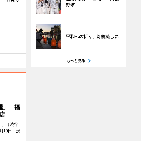
野球
平和への祈り、灯籠流しに
もっと見る
屋」 福
店
店」（渋谷
7月19日、渋