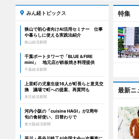
みん経トピックス
特集
狭山で初心者向けAI活用セミナー 仕事
や暮らしに使える実践法紹介
狭山経済新聞
千葉ポートタワーで「BLUE＆FIRE
mini」 地元店が鉄板焼き料理提供
千葉経済新聞
上里町の児童生徒16人が町長らと意見交
最新ニ
換 議場で町への提案、再質問も
本庄経済新聞
河内小阪の「cuisine HAGI」が2周年
旬の食材使い、日替わりで
東大阪経済新聞
平川・長谷川鉄工が全国大会一次審査に