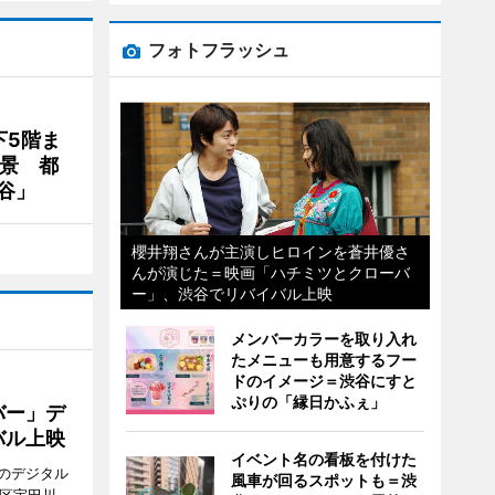
フォトフラッシュ
下5階ま
夜景 都
谷」
櫻井翔さんが主演しヒロインを蒼井優さ
んが演じた＝映画「ハチミツとクローバ
ー」、渋谷でリバイバル上映
メンバーカラーを取り入れ
たメニューも用意するフー
ドのイメージ＝渋谷にすと
ぷりの「縁日かふぇ」
バー」デ
バル上映
イベント名の看板を付けた
のデジタル
風車が回るスポットも＝渋