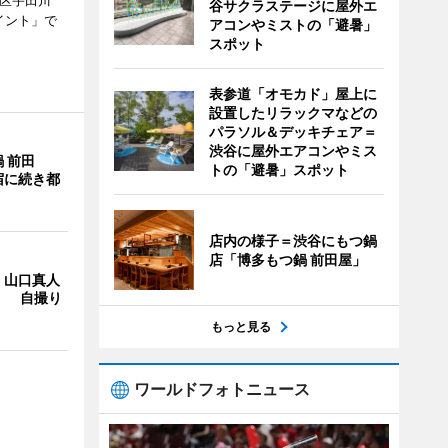
谷区宇田川
谷サクラステージに屋外エ
イント」で
アコンやミストの「避暑」
スポット
表参道「オモカド」屋上に
設置したリラックマなどの
パラソル＆デッキチェア＝
渋谷に屋外エアコンやミス
 前田
トの「避暑」スポット
宿に続き都
店内の様子＝渋谷にもつ鍋
店「博多もつ鍋 前田屋」
・山口真人
Y」 自撮り
もっと見る
ワールドフォトニュース