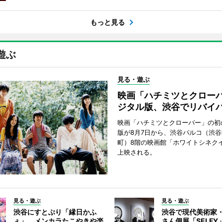
もっと見る
遊ぶ
見る・遊ぶ
映画「ハチミツとクロー
ジタル版、渋谷でリバイ
映画「ハチミツとクローバー」の初
版が8月7日から、渋谷パルコ（渋
町）8階の映画館「ホワイトシネク
上映される。
見る・遊ぶ
見る・遊ぶ
渋谷にすとぷり「縁日かふ
渋谷で現代美術家
ぇ」 メンカラたこやきや楽
さん個展「SELF