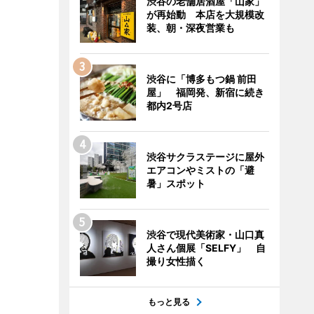
渋谷の老舗居酒屋「山家」
が再始動 本店を大規模改
装、朝・深夜営業も
渋谷に「博多もつ鍋 前田
屋」 福岡発、新宿に続き
都内2号店
渋谷サクラステージに屋外
エアコンやミストの「避
暑」スポット
渋谷で現代美術家・山口真
人さん個展「SELFY」 自
撮り女性描く
もっと見る