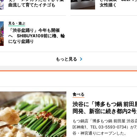
曲流して育てたイチゴも
女性描く
見る・遊ぶ
「渋谷盆踊り」今年も開催
へ SHIBUYA109前に櫓、輪
になり盆踊り
もっと見る
食べる
渋谷に「博多もつ鍋 前田
岡発、新宿に続き都内2号
もつ鍋店「博多もつ鍋 前田屋 渋谷
区神南1、TEL 03-5593-0734）が
谷・神宮通りにオープンした。