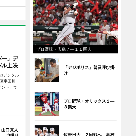
プロ野球・広島７―１１巨人
バー」デ
バル上映
「デジポリス」普及呼び掛
け
のデジタル
谷区宇田川
イント」で
プロ野球・オリックス１―
３楽天
・山口真人
佐野日大、２回戦へ 高校
Y」 自撮り