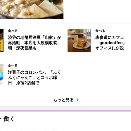
食べる
食べる
渋谷の老舗居酒屋「山家」が
表参道にカフェ
再始動 本店を大規模改装、
「goodcoffee
朝・深夜営業も
オフィスに併設
食べる
洋菓子のコロンバン、「ふく
ふくにゃんこ」とコラボ縁
日 原宿2店舗で
もっと見る
・働く