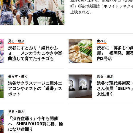
版が8月7日から、渋谷パルコ（渋
町）8階の映画館「ホワイトシネク
上映される。
見る・遊ぶ
食べる
渋谷にすとぷり「縁日かふ
渋谷に「博多もつ鍋
ぇ」 メンカラたこやきや楽
屋」 福岡発、新
曲流して育てたイチゴも
内2号店
暮らす・働く
見る・遊ぶ
渋谷サクラステージに屋外エ
渋谷で現代美術家
アコンやミストの「避暑」ス
さん個展「SELF
ポット
女性描く
見る・遊ぶ
「渋谷盆踊り」今年も開催
へ SHIBUYA109前に櫓、輪
になり盆踊り