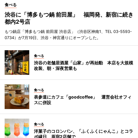
食べる
渋谷に「博多もつ鍋 前田屋」 福岡発、新宿に続き
都内2号店
もつ鍋店「博多もつ鍋 前田屋 渋谷店」（渋谷区神南1、TEL 03-5593-
0734）が7月19日、渋谷・神宮通りにオープンした。
食べる
渋谷の老舗居酒屋「山家」が再始動 本店を大規模
改装、朝・深夜営業も
食べる
表参道にカフェ「goodcoffee」 運営会社オフィ
スに併設
食べる
洋菓子のコロンバン、「ふくふくにゃんこ」とコラ
ボ縁日 原宿2店舗で