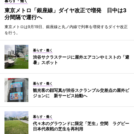
暮らす・働く
東京メトロ「銀座線」ダイヤ改正で増発 日中は3
分間隔で運行へ
東京メトロは9月19日、銀座線と丸ノ内線で列車を増発するダイヤ改正
を行う。
暮らす・働く
渋谷サクラステージに屋外エアコンやミストの「避
暑」スポット
暮らす・働く
観光客の顔写真が渋谷スクランブル交差点の屋外ビ
ジョンに 新サービス始動へ
暮らす・働く
代々木のグラウンドに限定「芝生」空間 ラグビー
日本代表戦の芝生を再利用