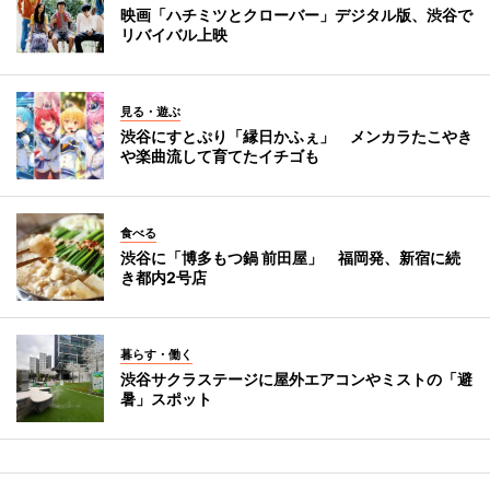
映画「ハチミツとクローバー」デジタル版、渋谷で
リバイバル上映
見る・遊ぶ
渋谷にすとぷり「縁日かふぇ」 メンカラたこやき
や楽曲流して育てたイチゴも
食べる
渋谷に「博多もつ鍋 前田屋」 福岡発、新宿に続
き都内2号店
暮らす・働く
渋谷サクラステージに屋外エアコンやミストの「避
暑」スポット