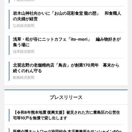
岩木山神社向かいに「お山の花彩食堂 龍の憩」 和食職人
の夫婦が経営
弘前経済新聞
浅草・松が谷にニットカフェ「ito-mori」 編み物好きが
集う場に
浅草経済新聞
北習志野の老舗精肉店「鳥吉」が創業170周年 幕末から
続くのれん守る
船橋経済新聞
プレスリリース
【令和8年熊本地震 復興支援】被災された方に豊島区の公営住
宅等10戸を無償で貸し出します
医療介護ネットワーク協同組合 本店事務所をサンシャイン60へ