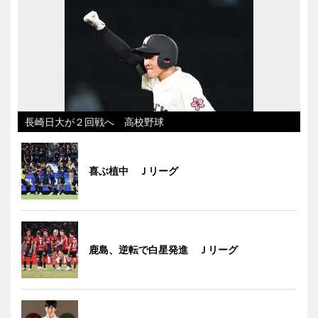
長崎日大が２回戦へ 高校野球
喜ぶ植中 Ｊリーグ
鹿島、逆転で白星発進 Ｊリーグ