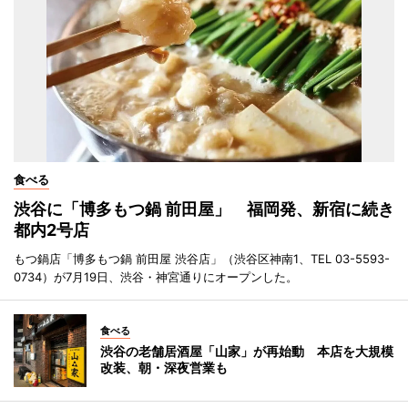
食べる
渋谷に「博多もつ鍋 前田屋」 福岡発、新宿に続き
都内2号店
もつ鍋店「博多もつ鍋 前田屋 渋谷店」（渋谷区神南1、TEL 03-5593-
0734）が7月19日、渋谷・神宮通りにオープンした。
食べる
渋谷の老舗居酒屋「山家」が再始動 本店を大規模
改装、朝・深夜営業も