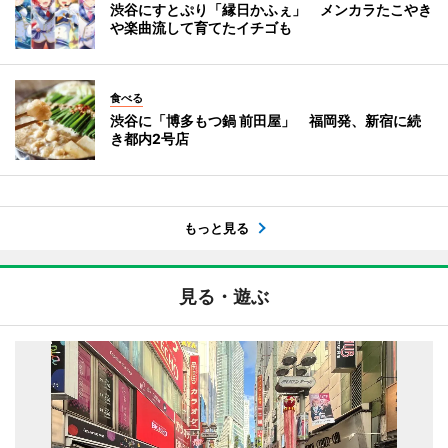
渋谷にすとぷり「縁日かふぇ」 メンカラたこやき
や楽曲流して育てたイチゴも
食べる
渋谷に「博多もつ鍋 前田屋」 福岡発、新宿に続
き都内2号店
もっと見る
見る・遊ぶ