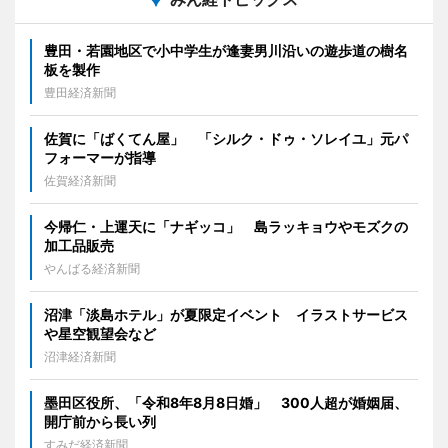
豊田・若園地区で小中学生が逢妻男川沿いの遊歩道の樹名
板を製作
豊田経済新聞
佐賀に「ばくてん屋」 「シルク・ドゥ・ソレイユ」元パ
フォーマーが指導
佐賀経済新聞
今帰仁・上運天に「ナギッコ」 島ラッキョウやモズクの
加工品販売
やんばる経済新聞
沼津「淡島ホテル」が夏限定イベント イラストサービス
や星空観望会など
沼津経済新聞
墨田区役所、「令和8年8月8日婚」 300人超が婚姻届、
開庁前から長い列
すみだ経済新聞