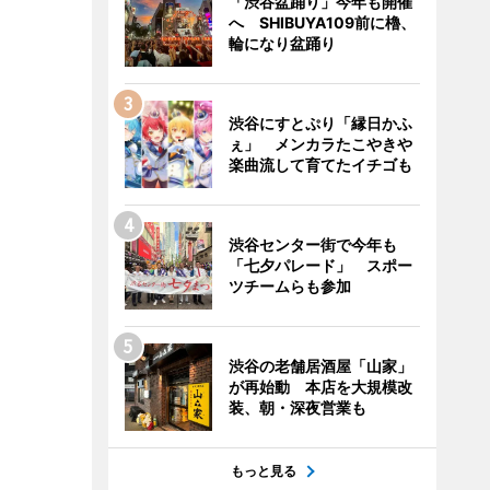
「渋谷盆踊り」今年も開催
へ SHIBUYA109前に櫓、
輪になり盆踊り
渋谷にすとぷり「縁日かふ
ぇ」 メンカラたこやきや
楽曲流して育てたイチゴも
渋谷センター街で今年も
「七夕パレード」 スポー
ツチームらも参加
渋谷の老舗居酒屋「山家」
が再始動 本店を大規模改
装、朝・深夜営業も
もっと見る