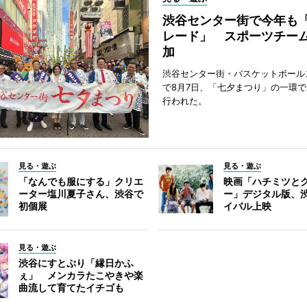
渋谷センター街で今年も
レード」 スポーツチー
加
渋谷センター街・バスケットボール
で8月7日、「七夕まつり」の一環
行われた。
見る・遊ぶ
見る・遊ぶ
「なんでも服にする」クリエ
映画「ハチミツと
ーター塩川夏子さん、渋谷で
ー」デジタル版、
初個展
イバル上映
見る・遊ぶ
渋谷にすとぷり「縁日かふ
ぇ」 メンカラたこやきや楽
曲流して育てたイチゴも