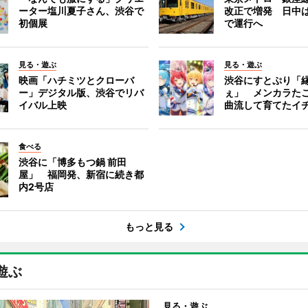
ーター塩川夏子さん、渋谷で
改正で増発 日中
初個展
で運行へ
見る・遊ぶ
見る・遊ぶ
映画「ハチミツとクローバ
渋谷にすとぷり「
ー」デジタル版、渋谷でリバ
ぇ」 メンカラた
イバル上映
曲流して育てたイ
食べる
渋谷に「博多もつ鍋 前田
屋」 福岡発、新宿に続き都
内2号店
もっと見る
遊ぶ
見る・遊ぶ