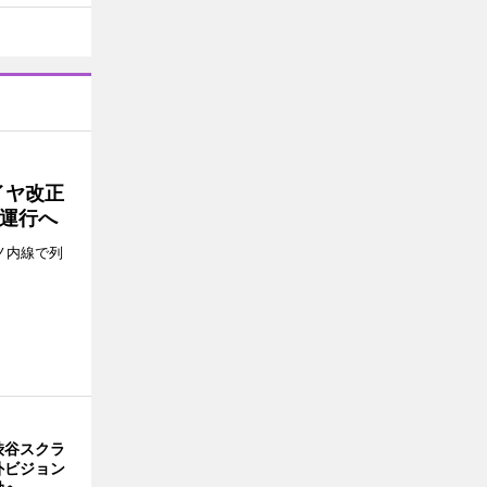
イヤ改正
運行へ
ノ内線で列
渋谷スクラ
外ビジョン