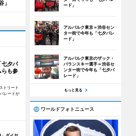
谷」
ード」
アルバルク東京＝渋谷セン
ター街で今年も「七夕パレ
ード」
アルバルク東京のザック・
「七夕パ
バランスキー選手＝渋谷セ
ンター街で今年も「七夕パ
ムらも参
レード」
ストリート
もっと見る
でパレードが
ワールドフォトニュース
線」ダイヤ