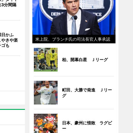
は3分間隔
縁日かふ
米上院、ブランチ氏の司法長官人事承認
こやきや楽
チゴも
柏、開幕白星 Ｊリーグ
町田、大勝で発進 Ｊリー
グ
日本、豪州に惜敗 ラグビ
ー