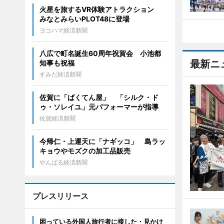
火星を旅するVR体験アトラクション
みなとみらいPLOT48に登場
ヨコハマ経済新聞
八広で町名誕生60周年祝賀会 小池都
最新ニ
知事も祝福
すみだ経済新聞
佐賀に「ばくてん屋」 「シルク・ド
ゥ・ソレイユ」元パフォーマーが指導
佐賀経済新聞
今帰仁・上運天に「ナギッコ」 島ラッ
キョウやモズクの加工品販売
やんばる経済新聞
プレスリリース
困っている外国人旅行者に接した・見かけ