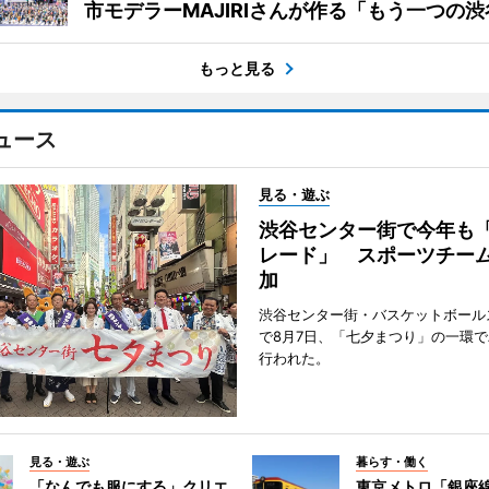
市モデラーMAJIRIさんが作る「もう一つの渋
もっと見る
ュース
見る・遊ぶ
渋谷センター街で今年も
レード」 スポーツチー
加
渋谷センター街・バスケットボール
で8月7日、「七夕まつり」の一環
行われた。
見る・遊ぶ
暮らす・働く
「なんでも服にする」クリエ
東京メトロ「銀座