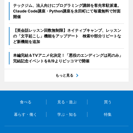
テックジム、法人向けにプログラミング講師を客先常駐派遣。
Claude Code講座・Python講座を永田町にて毎週無料で対面
開催
【英会話レッスン回数無制限】ネイティブキャンプ、レッスン
の「文字起こし」機能をアップデート 検索や部分リピートな
ど新機能を追加
本編完結＆TVアニメ化決定！「悪役のエンディングは死のみ」
完結記念イベントを8/9よりピッコマで開催
もっと見る
食べる
見る・遊ぶ
買う
暮らす・働く
学ぶ・知る
特集