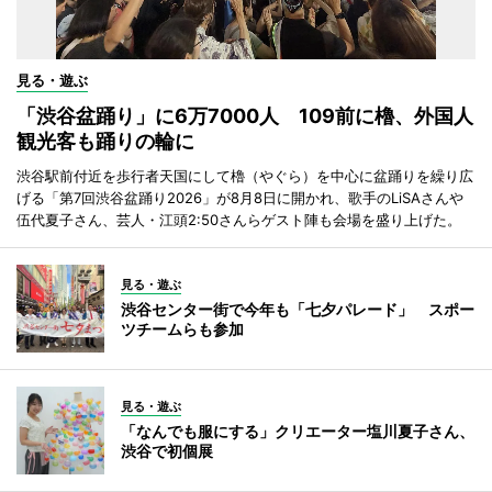
見る・遊ぶ
「渋谷盆踊り」に6万7000人 109前に櫓、外国人
観光客も踊りの輪に
渋谷駅前付近を歩行者天国にして櫓（やぐら）を中心に盆踊りを繰り広
げる「第7回渋谷盆踊り2026」が8月8日に開かれ、歌手のLiSAさんや
伍代夏子さん、芸人・江頭2:50さんらゲスト陣も会場を盛り上げた。
見る・遊ぶ
渋谷センター街で今年も「七夕パレード」 スポー
ツチームらも参加
見る・遊ぶ
「なんでも服にする」クリエーター塩川夏子さん、
渋谷で初個展