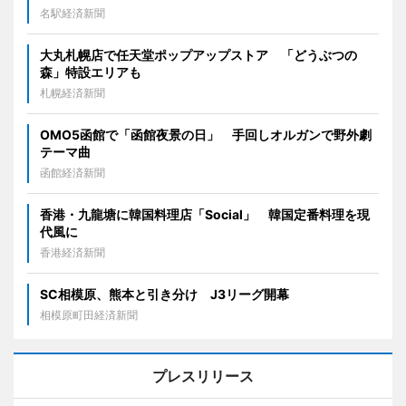
名駅経済新聞
大丸札幌店で任天堂ポップアップストア 「どうぶつの
森」特設エリアも
札幌経済新聞
OMO5函館で「函館夜景の日」 手回しオルガンで野外劇
テーマ曲
函館経済新聞
香港・九龍塘に韓国料理店「Social」 韓国定番料理を現
代風に
香港経済新聞
SC相模原、熊本と引き分け J3リーグ開幕
相模原町田経済新聞
プレスリリース