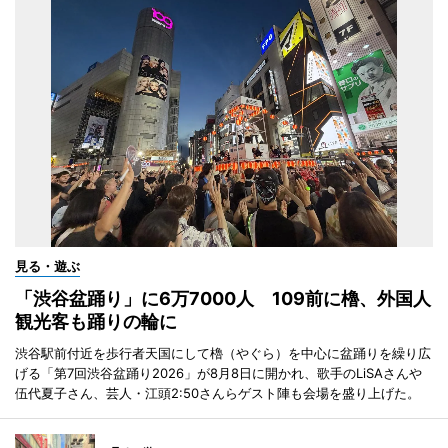
見る・遊ぶ
「渋谷盆踊り」に6万7000人 109前に櫓、外国人
観光客も踊りの輪に
渋谷駅前付近を歩行者天国にして櫓（やぐら）を中心に盆踊りを繰り広
げる「第7回渋谷盆踊り2026」が8月8日に開かれ、歌手のLiSAさんや
伍代夏子さん、芸人・江頭2:50さんらゲスト陣も会場を盛り上げた。