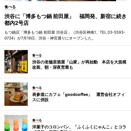
食べる
渋谷に「博多もつ鍋 前田屋」 福岡発、新宿に続き
都内2号店
もつ鍋店「博多もつ鍋 前田屋 渋谷店」（渋谷区神南1、TEL 03-5593-
0734）が7月19日、渋谷・神宮通りにオープンした。
食べる
渋谷の老舗居酒屋「山家」が再始動 本店を大規模
改装、朝・深夜営業も
食べる
表参道にカフェ「goodcoffee」 運営会社オフィ
スに併設
食べる
洋菓子のコロンバン、「ふくふくにゃんこ」とコラ