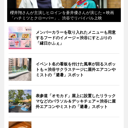
櫻井翔さんが主演しヒロインを蒼井優さんが演じた＝映画
「ハチミツとクローバー」、渋谷でリバイバル上映
メンバーカラーを取り入れたメニューも用意
するフードのイメージ＝渋谷にすとぷりの
「縁日かふぇ」
イベント名の看板を付けた風車が回るスポッ
トも＝渋谷サクラステージに屋外エアコンや
ミストの「避暑」スポット
表参道「オモカド」屋上に設置したリラック
マなどのパラソル＆デッキチェア＝渋谷に屋
外エアコンやミストの「避暑」スポット