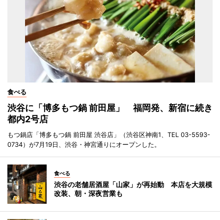
食べる
渋谷に「博多もつ鍋 前田屋」 福岡発、新宿に続き
都内2号店
もつ鍋店「博多もつ鍋 前田屋 渋谷店」（渋谷区神南1、TEL 03-5593-
0734）が7月19日、渋谷・神宮通りにオープンした。
食べる
渋谷の老舗居酒屋「山家」が再始動 本店を大規模
改装、朝・深夜営業も