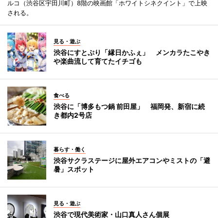
ルコ（渋谷区宇田川町）8階の映画館「ホワイトシネクイント」で上映
される。
見る・遊ぶ
渋谷にすとぷり「縁日かふぇ」 メンカラたこやき
や楽曲流して育てたイチゴも
食べる
渋谷に「博多もつ鍋 前田屋」 福岡発、新宿に続
き都内2号店
暮らす・働く
渋谷サクラステージに屋外エアコンやミストの「避
暑」スポット
見る・遊ぶ
渋谷で現代美術家・山口真人さん個展