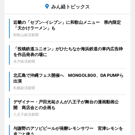
みん経トピックス
近畿の「セブン-イレブン」に和歌山メニュー 県内限定
「天かけラーメン」も
和歌山経済新聞
「投稿鉄道ユニオン」がひたちなか海浜鉄道の車内広告枠
を作品発表の場に
水戸経済新聞
北広島で沖縄フェス開催へ MONGOL800、DA PUMPら
出演
札幌経済新聞
デザイナー・戸田光祐さんが八王子が舞台の漫画動画公
開 商店会との企画も
八王子経済新聞
与謝野のアソビビールが発酵レモンサワー 宮津レモンを
皮ごと使う