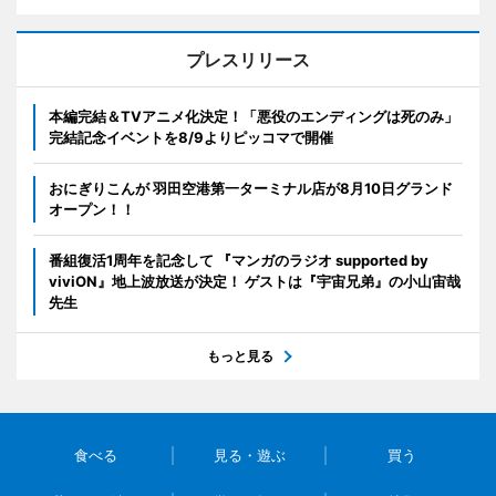
プレスリリース
本編完結＆TVアニメ化決定！「悪役のエンディングは死のみ」
完結記念イベントを8/9よりピッコマで開催
おにぎりこんが 羽田空港第一ターミナル店が8月10日グランド
オープン！！
番組復活1周年を記念して 『マンガのラジオ supported by
viviON』地上波放送が決定！ ゲストは『宇宙兄弟』の小山宙哉
先生
もっと見る
食べる
見る・遊ぶ
買う