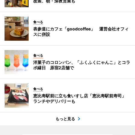
改装、朝・深夜営業も
食べる
表参道にカフェ「goodcoffee」 運営会社オフィ
スに併設
食べる
洋菓子のコロンバン、「ふくふくにゃんこ」とコラ
ボ縁日 原宿2店舗で
食べる
恵比寿駅前に立ち食いすし店「恵比寿駅前寿司」
ランチやデリバリーも
もっと見る