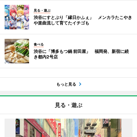
見る・遊ぶ
渋谷にすとぷり「縁日かふぇ」 メンカラたこやき
や楽曲流して育てたイチゴも
食べる
渋谷に「博多もつ鍋 前田屋」 福岡発、新宿に続
き都内2号店
もっと見る
見る・遊ぶ