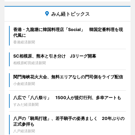
みん経トピックス
香港・九龍塘に韓国料理店「Social」 韓国定番料理を現
代風に
香港経済新聞
SC相模原、熊本と引き分け J3リーグ開幕
相模原町田経済新聞
関門海峡花火大会、無料エリアなしの門司側をライブ配信
小倉経済新聞
八広で「八八祭り」 1500人が提灯行列、多幸アートも
すみだ経済新聞
八戸の「騎馬打毬」、若手騎手の姿勇ましく 20年ぶりの
正式参拝も
八戸経済新聞