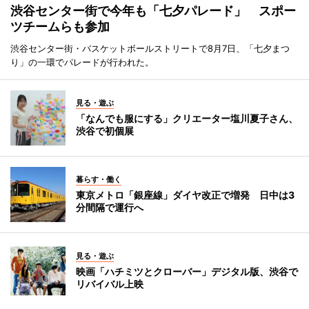
渋谷センター街で今年も「七夕パレード」 スポー
ツチームらも参加
渋谷センター街・バスケットボールストリートで8月7日、「七夕まつ
り」の一環でパレードが行われた。
見る・遊ぶ
「なんでも服にする」クリエーター塩川夏子さん、
渋谷で初個展
暮らす・働く
東京メトロ「銀座線」ダイヤ改正で増発 日中は3
分間隔で運行へ
見る・遊ぶ
映画「ハチミツとクローバー」デジタル版、渋谷で
リバイバル上映