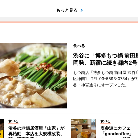
もっと見る
食べる
渋谷に「博多もつ鍋 前田
岡発、新宿に続き都内2号
もつ鍋店「博多もつ鍋 前田屋 渋谷
区神南1、TEL 03-5593-0734）が
谷・神宮通りにオープンした。
食べる
食べる
渋谷の老舗居酒屋「山家」が
表参道にカフェ
再始動 本店を大規模改装、
「goodcoffee