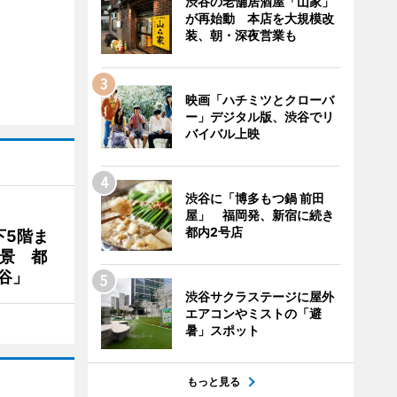
渋谷の老舗居酒屋「山家」
が再始動 本店を大規模改
装、朝・深夜営業も
映画「ハチミツとクローバ
ー」デジタル版、渋谷でリ
バイバル上映
渋谷に「博多もつ鍋 前田
屋」 福岡発、新宿に続き
都内2号店
下5階ま
夜景 都
谷」
渋谷サクラステージに屋外
エアコンやミストの「避
暑」スポット
もっと見る