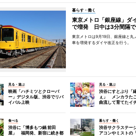
暮らす・働く
東京メトロ「銀座線」ダ
で増発 日中は3分間隔で
東京メトロは9月19日、銀座線と丸
車を増発するダイヤ改正を行う。
見る・遊ぶ
見る・遊ぶ
映画「ハチミツとクローバ
渋谷にすとぷり「
ー」デジタル版、渋谷でリバ
ぇ」 メンカラた
イバル上映
曲流して育てたイ
食べる
暮らす・働く
渋谷に「博多もつ鍋 前田
渋谷サクラステー
屋」 福岡発、新宿に続き都
アコンやミストの