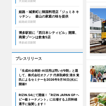
大宮経済新聞
姫路・城東町に韓国料理店「ジュミネ キ
ッチン」 釜山の家庭の味を提供
姫路経済新聞
博多駅前に「西日本シティビル」開業、
商業ゾーンは飲食5店
博多経済新聞
プレスリリース
「生成AI企画術-AI活用は問いが9割」と題
して、株式会社オクノテ 代表取締役 清水 覚
氏によるセミナーを2026年9月16日(水)に
開催!!
RIZIN.54にて開催！「RIZIN JAPAN GP ヘ
ビー級トーナメント」に出場する上田幹雄
選手に協賛します！