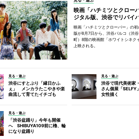
見る・遊ぶ
映画「ハチミツとクロー
ジタル版、渋谷でリバイ
映画「ハチミツとクローバー」の初
版が8月7日から、渋谷パルコ（渋
町）8階の映画館「ホワイトシネク
上映される。
見る・遊ぶ
見る・遊ぶ
渋谷にすとぷり「縁日かふ
渋谷で現代美術家
ぇ」 メンカラたこやきや楽
さん個展「SELF
曲流して育てたイチゴも
女性描く
見る・遊ぶ
「渋谷盆踊り」今年も開催
へ SHIBUYA109前に櫓、輪
になり盆踊り