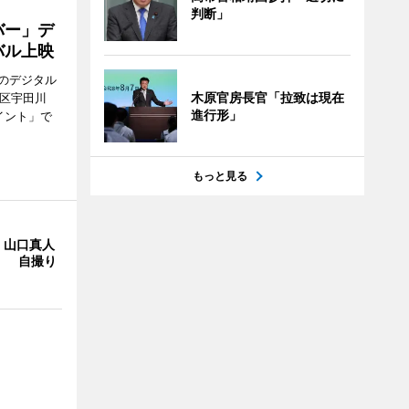
判断」
バー」デ
バル上映
のデジタル
木原官房長官「拉致は現在
谷区宇田川
進行形」
イント」で
もっと見る
・山口真人
Y」 自撮り