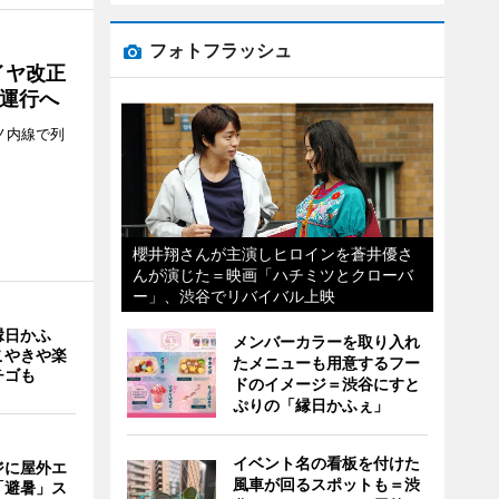
フォトフラッシュ
イヤ改正
運行へ
ノ内線で列
櫻井翔さんが主演しヒロインを蒼井優さ
んが演じた＝映画「ハチミツとクローバ
ー」、渋谷でリバイバル上映
縁日かふ
メンバーカラーを取り入れ
こやきや楽
たメニューも用意するフー
チゴも
ドのイメージ＝渋谷にすと
ぷりの「縁日かふぇ」
イベント名の看板を付けた
ジに屋外エ
風車が回るスポットも＝渋
「避暑」ス