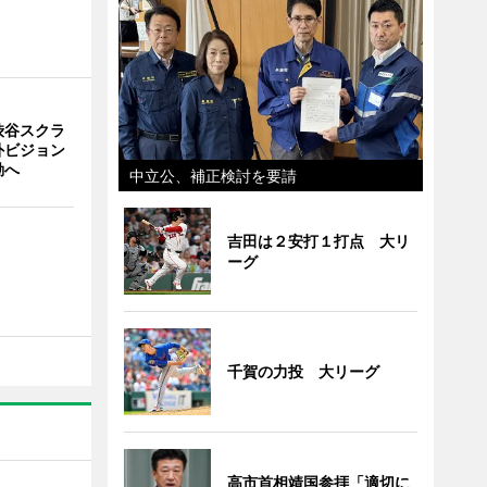
渋谷スクラ
外ビジョン
動へ
中立公、補正検討を要請
吉田は２安打１打点 大リ
ーグ
千賀の力投 大リーグ
高市首相靖国参拝「適切に