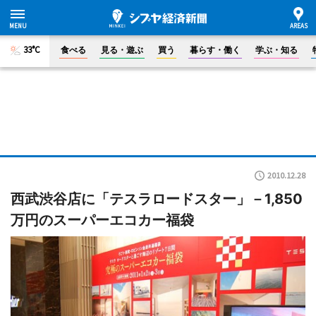
33°C
食べる
見る・遊ぶ
買う
暮らす・働く
学ぶ・知る
2010.12.28
西武渋谷店に「テスラロードスター」－1,850
万円のスーパーエコカー福袋