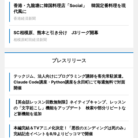
香港・九龍塘に韓国料理店「Social」 韓国定番料理を現
代風に
香港経済新聞
SC相模原、熊本と引き分け J3リーグ開幕
相模原町田経済新聞
プレスリリース
テックジム、法人向けにプログラミング講師を客先常駐派遣。
Claude Code講座・Python講座を永田町にて毎週無料で対面
開催
【英会話レッスン回数無制限】ネイティブキャンプ、レッスン
の「文字起こし」機能をアップデート 検索や部分リピートな
ど新機能を追加
本編完結＆TVアニメ化決定！「悪役のエンディングは死のみ」
完結記念イベントを8/9よりピッコマで開催