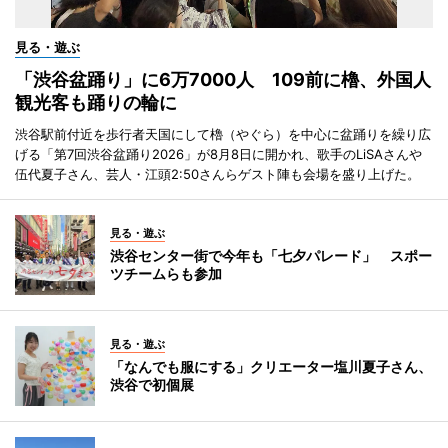
見る・遊ぶ
「渋谷盆踊り」に6万7000人 109前に櫓、外国人
観光客も踊りの輪に
渋谷駅前付近を歩行者天国にして櫓（やぐら）を中心に盆踊りを繰り広
げる「第7回渋谷盆踊り2026」が8月8日に開かれ、歌手のLiSAさんや
伍代夏子さん、芸人・江頭2:50さんらゲスト陣も会場を盛り上げた。
見る・遊ぶ
渋谷センター街で今年も「七夕パレード」 スポー
ツチームらも参加
見る・遊ぶ
「なんでも服にする」クリエーター塩川夏子さん、
渋谷で初個展