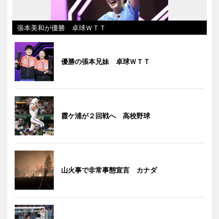
張本美和が優勝 卓球ＷＴＴ
優勝の張本兄妹 卓球ＷＴＴ
霞ケ浦が２回戦へ 高校野球
山火事で非常事態宣言 カナダ