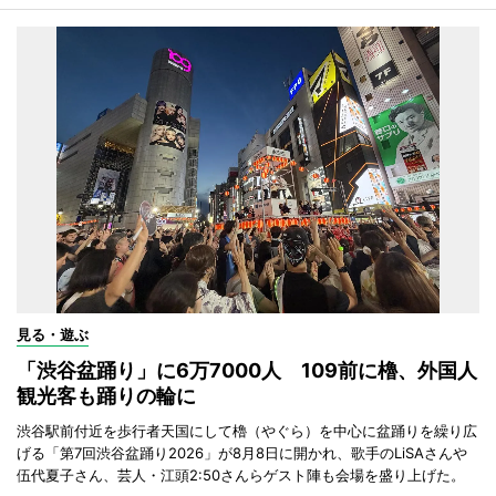
見る・遊ぶ
「渋谷盆踊り」に6万7000人 109前に櫓、外国人
観光客も踊りの輪に
渋谷駅前付近を歩行者天国にして櫓（やぐら）を中心に盆踊りを繰り広
げる「第7回渋谷盆踊り2026」が8月8日に開かれ、歌手のLiSAさんや
伍代夏子さん、芸人・江頭2:50さんらゲスト陣も会場を盛り上げた。