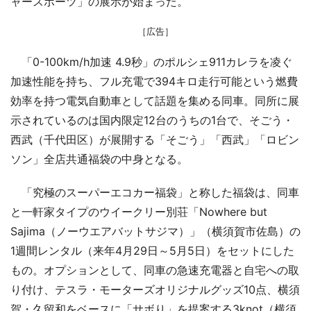
ャースポーツ」の展示が始まった。
［広告］
「0-100km/h加速 4.9秒」のポルシェ911カレラを凌ぐ
加速性能を持ち、フル充電で394キロ走行可能という燃費
効率を持つ電気自動車として話題を集める同車。同所に展
示されているのは国内限定12台のうちの1台で、そごう・
西武（千代田区）が展開する「そごう」「西武」「ロビン
ソン」全店共通福袋の中身となる。
「究極のスーパーエコカー福袋」と称した福袋は、同車
と一軒家タイプのウイークリー別荘「Nowhere but
Sajima（ノーウエアバットサジマ）」（横須賀市佐島）の
1週間レンタル（来年4月29日～5月5日）をセットにした
もの。オプションとして、同車の急速充電器と自宅への取
り付け、テスラ・モーターズオリジナルグッズ10点、横須
賀・久留和をベースに「サボり」を提案する3knot（横須