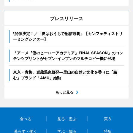
プレスリリース
\開催決定！／「夏はおうちで配信観劇」【カンフェティストリ
ーミングシアター】
「アニメ『僕のヒーローアカデミア』FINAL SEASON」のコン
テンツプリントがセブン‐イレブンのマルチコピー機に登場
東京・青梅、岩蔵温泉郷発―里山の自然と文化を香りに「編
む」ブランド「AMU」始動
もっと見る
食べる
見る・遊ぶ
買う
暮らす・働く
学ぶ・知る
特集