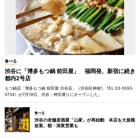
食べる
渋谷に「博多もつ鍋 前田屋」 福岡発、新宿に続き
都内2号店
もつ鍋店「博多もつ鍋 前田屋 渋谷店」（渋谷区神南1、TEL 03-5593-
0734）が7月19日、渋谷・神宮通りにオープンした。
食べる
渋谷の老舗居酒屋「山家」が再始動 本店を大規模
改装、朝・深夜営業も