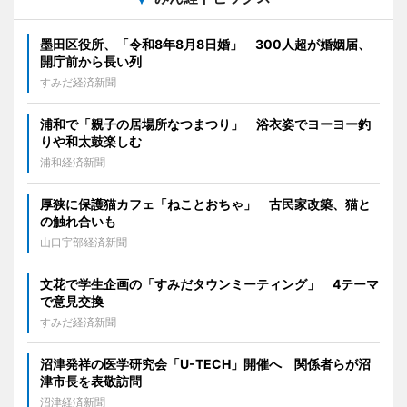
墨田区役所、「令和8年8月8日婚」 300人超が婚姻届、
開庁前から長い列
すみだ経済新聞
浦和で「親子の居場所なつまつり」 浴衣姿でヨーヨー釣
りや和太鼓楽しむ
浦和経済新聞
厚狭に保護猫カフェ「ねことおちゃ」 古民家改築、猫と
の触れ合いも
山口宇部経済新聞
文花で学生企画の「すみだタウンミーティング」 4テーマ
で意見交換
すみだ経済新聞
沼津発祥の医学研究会「U-TECH」開催へ 関係者らが沼
津市長を表敬訪問
沼津経済新聞