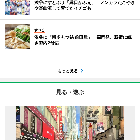
渋谷にすとぷり「縁日かふぇ」 メンカラたこやき
や楽曲流して育てたイチゴも
食べる
渋谷に「博多もつ鍋 前田屋」 福岡発、新宿に続
き都内2号店
もっと見る
見る・遊ぶ