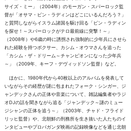
サイズ・ミー」（2004年）のモーガン・スパーロック監
督が「オサマ・ビン・ラディンはどこにいるんだろう？」
と質問しながらイスラム諸国を駆け回る「ビン・ラディン
を探せ！～スパーロックがテロ最前線に突撃！～」
（2008年）や6歳の時に誘拐され強制的に少年兵にさせら
れた経験を持つボクサー、カシム・オウマさんを追った
「カシム・ザ・ドリーム～チャンピオンになった少年兵
～」（2009年、キーフ・デヴィッドソン監督）など。
ほかに、1980年代から40枚以上のアルバムを発表して
いながらその経歴が謎に包まれたフォーク・シンガー、ジ
ャンデックさんの正体や音楽について、雑誌編集者やラジ
オDJの話を聞きながら追る「ジャンデック～謎のミュー
ジシャンの正体を追う～」（2003年、チャド・フライド
リッヒ監督）や、北朝鮮の刑務所を生き抜いた人たちのイ
ンタビューやプロパガンダ映画の記録映像などを通じ北朝