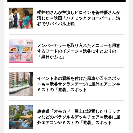
櫻井翔さんが主演しヒロインを蒼井優さんが
演じた＝映画「ハチミツとクローバー」、渋
谷でリバイバル上映
メンバーカラーを取り入れたメニューも用意
するフードのイメージ＝渋谷にすとぷりの
「縁日かふぇ」
イベント名の看板を付けた風車が回るスポッ
トも＝渋谷サクラステージに屋外エアコンや
ミストの「避暑」スポット
表参道「オモカド」屋上に設置したリラック
マなどのパラソル＆デッキチェア＝渋谷に屋
外エアコンやミストの「避暑」スポット