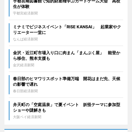
宇都宮南図書館で知的財産権学ぶカードゲーム大会 高校
生が体験
宇都宮経済新聞
ミナミでビジネスイベント「RISE KANSAI」 起業家やク
リエーター一堂に
なんば経済新聞
金沢・近江町市場入り口に肉まん「まんぷく屋」 能登か
ら移住、熊本支援も
金沢経済新聞
春日部のヒマワリスポット準備万端 開花はまだ先、天候
の影響で遅れ
春日部経済新聞
弁天町の「空庭温泉」で夏イベント 妖怪テーマに参加型
ショーや謎解きも
大阪ベイ経済新聞