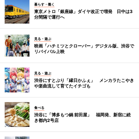
暮らす・働く
東京メトロ「銀座線」ダイヤ改正で増発 日中は3
分間隔で運行へ
見る・遊ぶ
映画「ハチミツとクローバー」デジタル版、渋谷で
リバイバル上映
見る・遊ぶ
渋谷にすとぷり「縁日かふぇ」 メンカラたこやき
や楽曲流して育てたイチゴも
食べる
渋谷に「博多もつ鍋 前田屋」 福岡発、新宿に続
き都内2号店