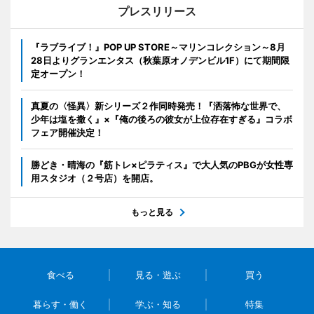
プレスリリース
『ラブライブ！』POP UP STORE～マリンコレクション～8月
28日よりグランエンタス（秋葉原オノデンビル1F）にて期間限
定オープン！
真夏の〈怪異〉新シリーズ２作同時発売！『洒落怖な世界で、
少年は塩を撒く』×『俺の後ろの彼女が上位存在すぎる』コラボ
フェア開催決定！
勝どき・晴海の『筋トレ×ピラティス』で大人気のPBGが女性専
用スタジオ（２号店）を開店。
もっと見る
食べる
見る・遊ぶ
買う
暮らす・働く
学ぶ・知る
特集