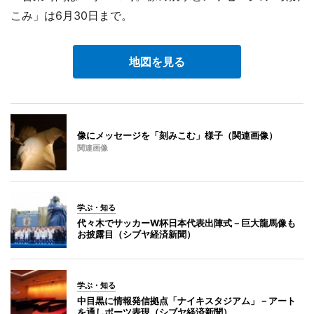
こみ」は6月30日まで。
地図を見る
像にメッセージを「刻みこむ」様子（関連画像）
関連画像
学ぶ・知る
代々木でサッカーW杯日本代表出陣式－巨大龍馬像も
お披露目（シブヤ経済新聞）
学ぶ・知る
中目黒に情報発信拠点「ナイキスタジアム」－アート
を通しポーツ表現（シブヤ経済新聞）