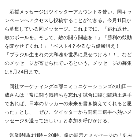
応援メッセージはツイッターアカウントを使い、同キャ
ンペーンへアクセスし投稿することができる。今月11日か
ら募集している同メッセージ。これまでに、「跳ね返せ。
敵のボールを。そして、敵の闘う闘志を！」「勝利の鼓動
を聞かせてくれ！」「ベスト4？やるなら優勝狙え！」
「ブラジル生まれの大和魂を世界に見せつけろ！！」など
のメッセージが寄せられているという。メッセージの募集
は6月24日まで。
同社マーケティング本部コミュニケーションズの山田一
成さんは「常に闘う気持ちを忘れず試合に臨む闘莉王選手
であれば、日本のサッカーの未来を書き換えてくれると思
った」とし、「ぜひ、ツイッターから闘莉王選手へ熱いメ
ッセージを送ってほしい」と参加を呼びかける。
営業時間は11時～20時。像の展示とメッセージの「刻み