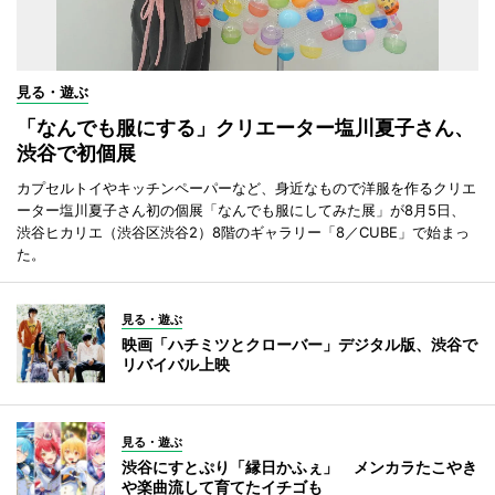
見る・遊ぶ
「なんでも服にする」クリエーター塩川夏子さん、
渋谷で初個展
カプセルトイやキッチンペーパーなど、身近なもので洋服を作るクリエ
ーター塩川夏子さん初の個展「なんでも服にしてみた展」が8月5日、
渋谷ヒカリエ（渋谷区渋谷2）8階のギャラリー「8／CUBE」で始まっ
た。
見る・遊ぶ
映画「ハチミツとクローバー」デジタル版、渋谷で
リバイバル上映
見る・遊ぶ
渋谷にすとぷり「縁日かふぇ」 メンカラたこやき
や楽曲流して育てたイチゴも