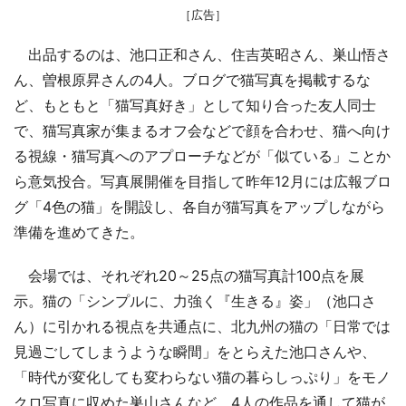
［広告］
出品するのは、池口正和さん、住吉英昭さん、巣山悟さ
ん、曽根原昇さんの4人。ブログで猫写真を掲載するな
ど、もともと「猫写真好き」として知り合った友人同士
で、猫写真家が集まるオフ会などで顔を合わせ、猫へ向け
る視線・猫写真へのアプローチなどが「似ている」ことか
ら意気投合。写真展開催を目指して昨年12月には広報ブロ
グ「4色の猫」を開設し、各自が猫写真をアップしながら
準備を進めてきた。
会場では、それぞれ20～25点の猫写真計100点を展
示。猫の「シンプルに、力強く『生きる』姿」（池口さ
ん）に引かれる視点を共通点に、北九州の猫の「日常では
見過ごしてしまうような瞬間」をとらえた池口さんや、
「時代が変化しても変わらない猫の暮らしっぷり」をモノ
クロ写真に収めた巣山さんなど、4人の作品を通して猫が