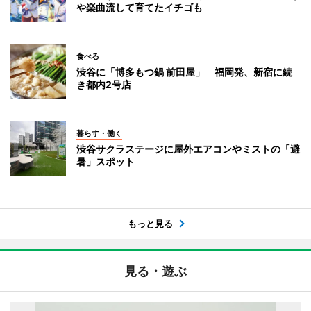
や楽曲流して育てたイチゴも
食べる
渋谷に「博多もつ鍋 前田屋」 福岡発、新宿に続
き都内2号店
暮らす・働く
渋谷サクラステージに屋外エアコンやミストの「避
暑」スポット
もっと見る
見る・遊ぶ