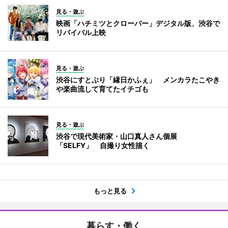
見る・遊ぶ
映画「ハチミツとクローバー」デジタル版、渋谷で
リバイバル上映
見る・遊ぶ
渋谷にすとぷり「縁日かふぇ」 メンカラたこやき
や楽曲流して育てたイチゴも
見る・遊ぶ
渋谷で現代美術家・山口真人さん個展
「SELFY」 自撮り女性描く
もっと見る
暮らす・働く