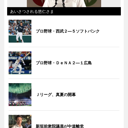
あいさつされる悠仁さま
プロ野球・西武２―５ソフトバンク
プロ野球・ＤｅＮＡ２―１広島
Ｊリーグ、真夏の開幕
新垣前衆院議員が中道離党