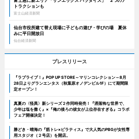
富士急に新エリア「サンエックス パラダイス」 2つのア
トラクションも
富士山経済新聞
仙台市役所建て替え現場に子どもの遊び・学びの場 夏休
みに平日開放日
仙台経済新聞
プレスリリース
『ラブライブ！』POP UP STORE～マリンコレクション～8月
28日よりグランエンタス（秋葉原オノデンビル1F）にて期間限
定オープン！
真夏の〈怪異〉新シリーズ２作同時発売！『洒落怖な世界で、
少年は塩を撒く』×『俺の後ろの彼女が上位存在すぎる』コラボ
フェア開催決定！
勝どき・晴海の『筋トレ×ピラティス』で大人気のPBGが女性専
用スタジオ（２号店）を開店。