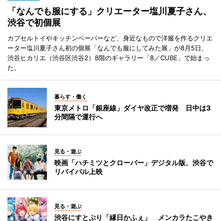
「なんでも服にする」クリエーター塩川夏子さん、
渋谷で初個展
カプセルトイやキッチンペーパーなど、身近なもので洋服を作るクリエ
ーター塩川夏子さん初の個展「なんでも服にしてみた展」が8月5日、
渋谷ヒカリエ（渋谷区渋谷2）8階のギャラリー「8／CUBE」で始まっ
た。
暮らす・働く
東京メトロ「銀座線」ダイヤ改正で増発 日中は3
分間隔で運行へ
見る・遊ぶ
映画「ハチミツとクローバー」デジタル版、渋谷で
リバイバル上映
見る・遊ぶ
渋谷にすとぷり「縁日かふぇ」 メンカラたこやき