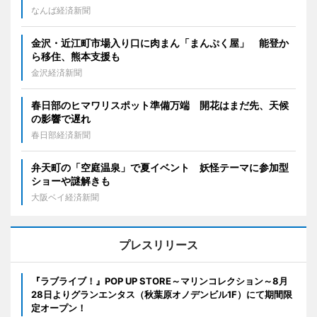
なんば経済新聞
金沢・近江町市場入り口に肉まん「まんぷく屋」 能登か
ら移住、熊本支援も
金沢経済新聞
春日部のヒマワリスポット準備万端 開花はまだ先、天候
の影響で遅れ
春日部経済新聞
弁天町の「空庭温泉」で夏イベント 妖怪テーマに参加型
ショーや謎解きも
大阪ベイ経済新聞
プレスリリース
『ラブライブ！』POP UP STORE～マリンコレクション～8月
28日よりグランエンタス（秋葉原オノデンビル1F）にて期間限
定オープン！