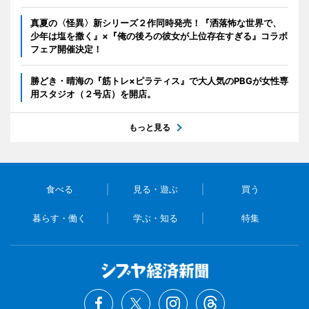
真夏の〈怪異〉新シリーズ２作同時発売！『洒落怖な世界で、
少年は塩を撒く』×『俺の後ろの彼女が上位存在すぎる』コラボ
フェア開催決定！
勝どき・晴海の『筋トレ×ピラティス』で大人気のPBGが女性専
用スタジオ（２号店）を開店。
もっと見る
食べる
見る・遊ぶ
買う
暮らす・働く
学ぶ・知る
特集