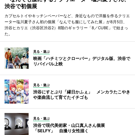
渋谷で初個展
カプセルトイやキッチンペーパーなど、身近なもので洋服を作るクリエ
ーター塩川夏子さん初の個展「なんでも服にしてみた展」が8月5日、
渋谷ヒカリエ（渋谷区渋谷2）8階のギャラリー「8／CUBE」で始まっ
た。
見る・遊ぶ
映画「ハチミツとクローバー」デジタル版、渋谷で
リバイバル上映
見る・遊ぶ
渋谷にすとぷり「縁日かふぇ」 メンカラたこやき
や楽曲流して育てたイチゴも
見る・遊ぶ
渋谷で現代美術家・山口真人さん個展
「SELFY」 自撮り女性描く