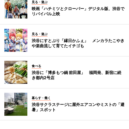
見る・遊ぶ
映画「ハチミツとクローバー」デジタル版、渋谷で
リバイバル上映
見る・遊ぶ
渋谷にすとぷり「縁日かふぇ」 メンカラたこやき
や楽曲流して育てたイチゴも
食べる
渋谷に「博多もつ鍋 前田屋」 福岡発、新宿に続
き都内2号店
暮らす・働く
渋谷サクラステージに屋外エアコンやミストの「避
暑」スポット