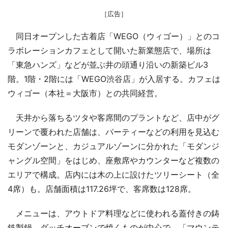
［広告］
同日オープンした古着店「WEGO（ウィゴー）」とのコ
ラボレーションカフェとして開いた新業態店で、場所は
「東急ハンズ」などが並ぶ井の頭通り沿いの新築ビル3
階。1階・2階には「WEGO渋谷店」が入居する。カフェは
ウィゴー（本社＝大阪市）との共同経営。
天井から落ちるツタや客席間のプラントなど、店中がグ
リーンで覆われた店舗は、パーティーなどの利用を見込む
モダンゾーンと、カジュアルゾーンに分かれた「モダンジ
ャングル空間」をはじめ、座敷席やカウンターなど複数の
エリアで構成。店内には木の上に設けたツリーシート（全
4席）も。店舗面積は117.26坪で、客席数は128席。
メニューは、アウトドア料理などに使われる蓋付きの鋳
鉄製鍋、ダッチオーブンで焼くものが中心で、「マウンテ