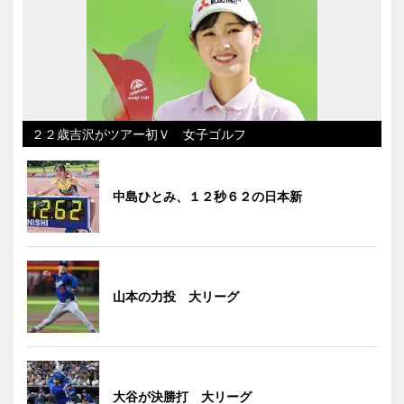
２２歳吉沢がツアー初Ｖ 女子ゴルフ
中島ひとみ、１２秒６２の日本新
山本の力投 大リーグ
大谷が決勝打 大リーグ