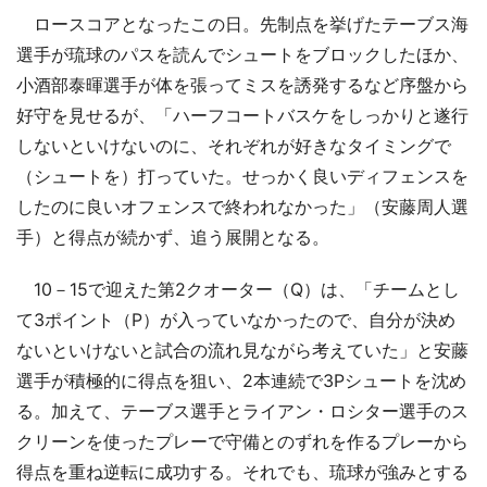
ロースコアとなったこの日。先制点を挙げたテーブス海
選手が琉球のパスを読んでシュートをブロックしたほか、
小酒部泰暉選手が体を張ってミスを誘発するなど序盤から
好守を見せるが、「ハーフコートバスケをしっかりと遂行
しないといけないのに、それぞれが好きなタイミングで
（シュートを）打っていた。せっかく良いディフェンスを
したのに良いオフェンスで終われなかった」（安藤周人選
手）と得点が続かず、追う展開となる。
10－15で迎えた第2クオーター（Q）は、「チームとし
て3ポイント（P）が入っていなかったので、自分が決め
ないといけないと試合の流れ見ながら考えていた」と安藤
選手が積極的に得点を狙い、2本連続で3Pシュートを沈め
る。加えて、テーブス選手とライアン・ロシター選手のス
クリーンを使ったプレーで守備とのずれを作るプレーから
得点を重ね逆転に成功する。それでも、琉球が強みとする