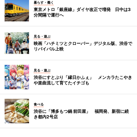
暮らす・働く
東京メトロ「銀座線」ダイヤ改正で増発 日中は3
分間隔で運行へ
見る・遊ぶ
映画「ハチミツとクローバー」デジタル版、渋谷で
リバイバル上映
見る・遊ぶ
渋谷にすとぷり「縁日かふぇ」 メンカラたこやき
や楽曲流して育てたイチゴも
食べる
渋谷に「博多もつ鍋 前田屋」 福岡発、新宿に続
き都内2号店