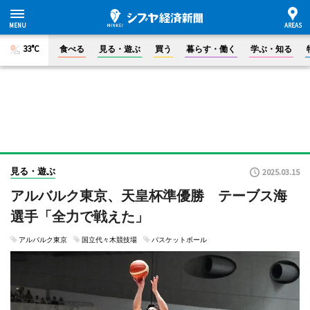
33°C
食べる
見る・遊ぶ
買う
暮らす・働く
学ぶ・知る
見る・遊ぶ
2025.03.15
アルバルク東京、天皇杯準優勝 テーブス海
選手「全力で戦えた」
アルバルク東京
国立代々木競技場
バスケットボール