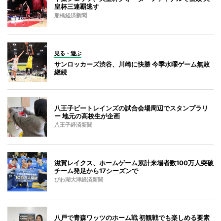
皇杯三連覇逃す
船橋経済新聞
見る・遊ぶ
サンロッカーズ渋谷、川崎に快勝 今季水曜ゲーム無敗
継続
八王子ビートレインズの試合会場周辺でスタンプラリ
ー 地元の高校生が企画
八王子経済新聞
滋賀レイクス、ホームゲーム累計来場者数100万人突破
チーム発足から17シーズンで
びわ湖大津経済新聞
八戸で青森ワッツのホーム戦 初観戦でも楽しめる要素