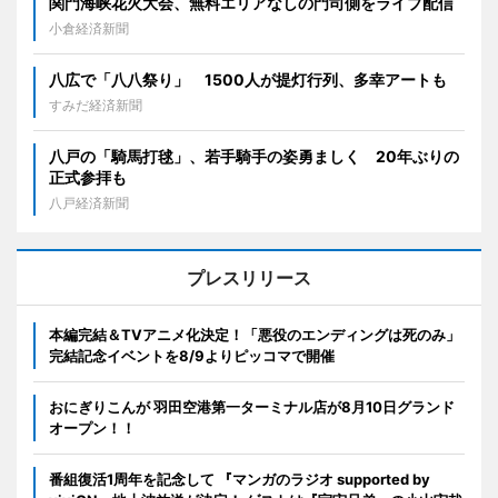
関門海峡花火大会、無料エリアなしの門司側をライブ配信
小倉経済新聞
八広で「八八祭り」 1500人が提灯行列、多幸アートも
すみだ経済新聞
八戸の「騎馬打毬」、若手騎手の姿勇ましく 20年ぶりの
正式参拝も
八戸経済新聞
プレスリリース
本編完結＆TVアニメ化決定！「悪役のエンディングは死のみ」
完結記念イベントを8/9よりピッコマで開催
おにぎりこんが 羽田空港第一ターミナル店が8月10日グランド
オープン！！
番組復活1周年を記念して 『マンガのラジオ supported by