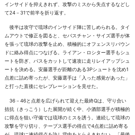
インサイドを抑えきれず、攻撃のミスから失点するなどし
て24－31で前半を折り返す。
後半は攻守で琉球のインサイド陣に苦しめられる。タイ
ムアウトで修正を図ると、セバスチャン・サイズ選手が体
を張って琉球の攻撃を止め、積極的にオフェンスリバウン
ドに絡み得点につなげる。ライアン・ロシター選手もシュ
ートを防ぎ、パスをカットして速攻に走りレイアップシュ
ートを決める。安藤選手が距離のある3Pシュートを沈め1
点差に詰め寄ったが、安藤選手は「入った感覚があった」
と打った直後にセレブレーションを見せた。
36－46と点差を広げられて迎えた最終Qは、守り合い
拮抗（きっこう）した展開が続く中、小酒部選手が積極的
に得点を狙い守備では琉球のミスを誘う。連続して琉球の
攻撃を守り切り、テーブス選手の得点で4点差に詰め寄る
が、琉球に連続得点を許し背中をとらえきれない。「最後