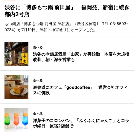
渋谷に「博多もつ鍋 前田屋」 福岡発、新宿に続き
都内2号店
もつ鍋店「博多もつ鍋 前田屋 渋谷店」（渋谷区神南1、TEL 03-5593-
0734）が7月19日、渋谷・神宮通りにオープンした。
食べる
渋谷の老舗居酒屋「山家」が再始動 本店を大規模
改装、朝・深夜営業も
食べる
表参道にカフェ「goodcoffee」 運営会社オフィ
スに併設
食べる
洋菓子のコロンバン、「ふくふくにゃんこ」とコラ
ボ縁日 原宿2店舗で