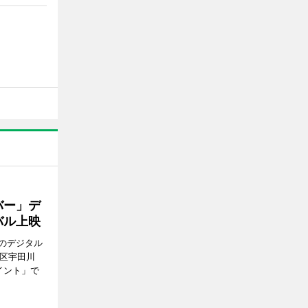
バー」デ
バル上映
のデジタル
谷区宇田川
イント」で