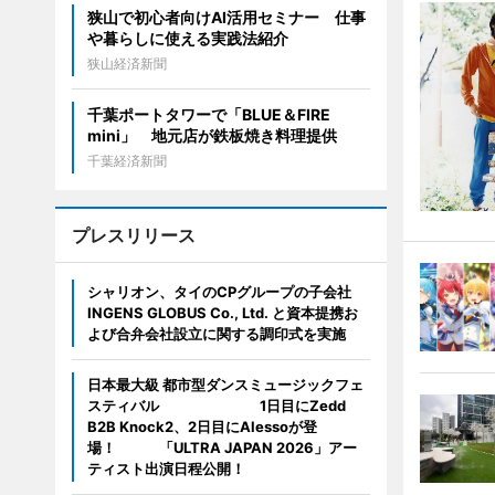
狭山で初心者向けAI活用セミナー 仕事
や暮らしに使える実践法紹介
狭山経済新聞
千葉ポートタワーで「BLUE＆FIRE
mini」 地元店が鉄板焼き料理提供
千葉経済新聞
プレスリリース
シャリオン、タイのCPグループの子会社
INGENS GLOBUS Co., Ltd. と資本提携お
よび合弁会社設立に関する調印式を実施
日本最大級 都市型ダンスミュージックフェ
スティバル 1日目にZedd
B2B Knock2、2日目にAlessoが登
場！ 「ULTRA JAPAN 2026」アー
ティスト出演日程公開！