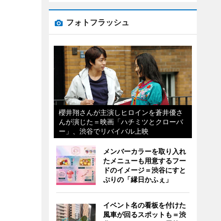
フォトフラッシュ
櫻井翔さんが主演しヒロインを蒼井優さ
んが演じた＝映画「ハチミツとクローバ
ー」、渋谷でリバイバル上映
メンバーカラーを取り入れ
たメニューも用意するフー
ドのイメージ＝渋谷にすと
ぷりの「縁日かふぇ」
イベント名の看板を付けた
風車が回るスポットも＝渋