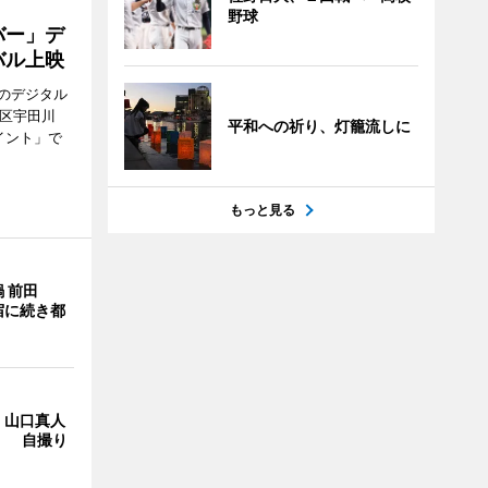
野球
バー」デ
バル上映
のデジタル
谷区宇田川
平和への祈り、灯籠流しに
イント」で
もっと見る
 前田
宿に続き都
・山口真人
Y」 自撮り