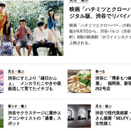
映画「ハチミツとクロー
ジタル版、渋谷でリバイ
映画「ハチミツとクローバー」の初
版が8月7日から、渋谷パルコ（渋
町）8階の映画館「ホワイトシネク
上映される。
見る・遊ぶ
食べる
渋谷にすとぷり「縁日かふ
渋谷に「博多もつ鍋
ぇ」 メンカラたこやきや楽
屋」 福岡発、新
曲流して育てたイチゴも
内2号店
暮らす・働く
見る・遊ぶ
渋谷サクラステージに屋外エ
渋谷で現代美術家
アコンやミストの「避暑」ス
さん個展「SELF
ポット
女性描く