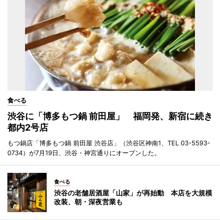
食べる
渋谷に「博多もつ鍋 前田屋」 福岡発、新宿に続き
都内2号店
もつ鍋店「博多もつ鍋 前田屋 渋谷店」（渋谷区神南1、TEL 03-5593-
0734）が7月19日、渋谷・神宮通りにオープンした。
食べる
渋谷の老舗居酒屋「山家」が再始動 本店を大規模
改装、朝・深夜営業も