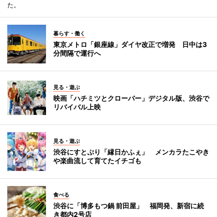
た。
暮らす・働く
東京メトロ「銀座線」ダイヤ改正で増発 日中は3
分間隔で運行へ
見る・遊ぶ
映画「ハチミツとクローバー」デジタル版、渋谷で
リバイバル上映
見る・遊ぶ
渋谷にすとぷり「縁日かふぇ」 メンカラたこやき
や楽曲流して育てたイチゴも
食べる
渋谷に「博多もつ鍋 前田屋」 福岡発、新宿に続
き都内2号店