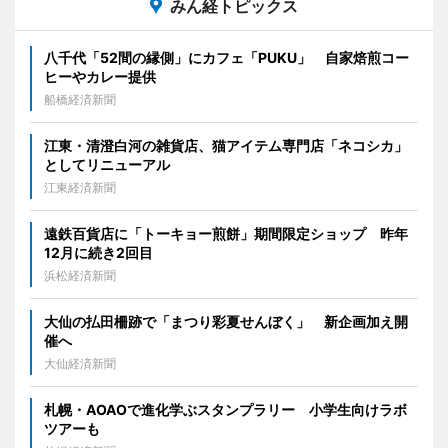
みん経トピックス
八千代「52間の縁側」にカフェ「PUKU」 自家焙煎コー
ヒーやカレー提供
船橋経済新聞
江東・清澄白河の雑貨店、猫アイテム専門店「ネコシカ」
としてリニューアル
江東経済新聞
遠鉄百貨店に「トーキョー煎餅」期間限定ショップ 昨年
12月に続き2回目
浜松経済新聞
大仙の払田柵跡で「まつり彩夏せんぼく」 新企画加え開
催へ
大仙経済新聞
札幌・AOAOで進化学ぶスタンプラリー 小学生向けラボ
ツアーも