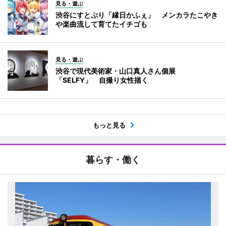
見る・遊ぶ
渋谷にすとぷり「縁日かふぇ」 メンカラたこやき
や楽曲流して育てたイチゴも
見る・遊ぶ
渋谷で現代美術家・山口真人さん個展
「SELFY」 自撮り女性描く
もっと見る
暮らす・働く