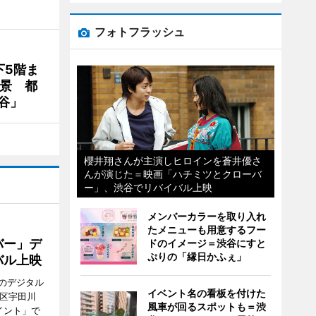
フォトフラッシュ
下5階ま
夜景 都
谷」
櫻井翔さんが主演しヒロインを蒼井優さ
んが演じた＝映画「ハチミツとクローバ
ー」、渋谷でリバイバル上映
メンバーカラーを取り入れ
たメニューも用意するフー
バー」デ
ドのイメージ＝渋谷にすと
ぷりの「縁日かふぇ」
バル上映
のデジタル
イベント名の看板を付けた
谷区宇田川
風車が回るスポットも＝渋
イント」で