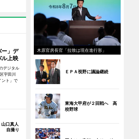
木原官房長官「拉致は現在進行形」
バー」デ
バル上映
のデジタル
ＥＰＡ視野に議論継続
谷区宇田川
イント」で
東海大甲府が２回戦へ 高
校野球
・山口真人
Y」 自撮り