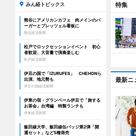
みん経トピックス
特集
熊谷にアメリカンカフェ 肉メインのバ
ーガーとプレッツェル看板に
熊谷経済新聞
松戸でロックセッションイベント 初心
者歓迎、大音量で演奏楽しむ
松戸経済新聞
伊豆の国で「IZURUFES」 CHEHONら
最新ニ
出演、地元勢も
伊豆の国経済新聞
伊東の宿・グランベール伊豆で「旅する
お茶会」台湾編 特製ランチも
伊東経済新聞
飯田線大学、飯田線缶バッジ第2弾「開
運セット」など5種発売