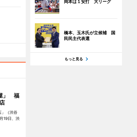
岡本は１安打 大リーグ
橋本、玉木氏が立候補 国
民民主代表選
もっと見る
屋」 福
店
店」（渋谷
7月19日、渋