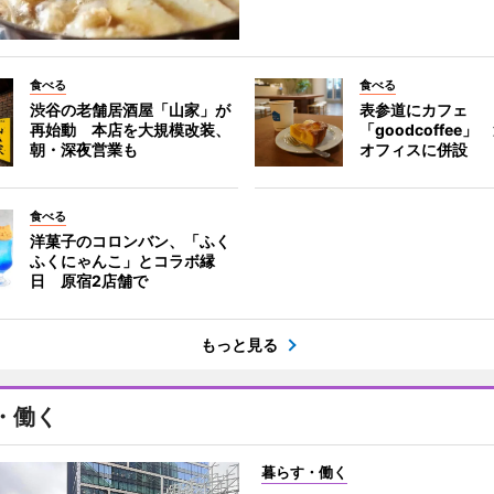
食べる
食べる
渋谷の老舗居酒屋「山家」が
表参道にカフェ
再始動 本店を大規模改装、
「goodcoffee
朝・深夜営業も
オフィスに併設
食べる
洋菓子のコロンバン、「ふく
ふくにゃんこ」とコラボ縁
日 原宿2店舗で
もっと見る
・働く
暮らす・働く