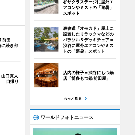
谷サクラステージに屋外エ
アコンやミストの「避暑」
スポット
表参道「オモカド」屋上に
設置したリラックマなどの
パラソル＆デッキチェア＝
 前田
宿に続き都
渋谷に屋外エアコンやミス
トの「避暑」スポット
店内の様子＝渋谷にもつ鍋
・山口真人
店「博多もつ鍋 前田屋」
Y」 自撮り
もっと見る
ワールドフォトニュース