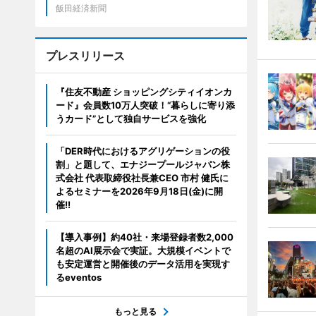
飯田経済新聞
プレスリリース
『住友不動産 ショッピングシティイオンカ
ード』会員数10万人突破！“暮らしに寄り添
うカード”として独自サービスを強化
「DER時代におけるアグリゲーションの役
割」と題して、エナジープールジャパン株
式会社 代表取締役社長兼CEO 市村 健氏に
よるセミナーを2026年9月18日(金)に開
催!!
【導入事例】約40社・来場登録者数2,000
名超のAI展示会で実証。大規模イベントで
も安定運営と開催後のデータ活用を実現す
るeventos
もっと見る