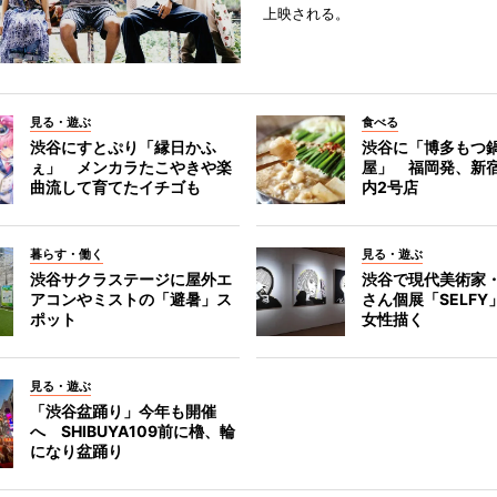
上映される。
見る・遊ぶ
食べる
渋谷にすとぷり「縁日かふ
渋谷に「博多もつ鍋
ぇ」 メンカラたこやきや楽
屋」 福岡発、新
曲流して育てたイチゴも
内2号店
暮らす・働く
見る・遊ぶ
渋谷サクラステージに屋外エ
渋谷で現代美術家
アコンやミストの「避暑」ス
さん個展「SELF
ポット
女性描く
見る・遊ぶ
「渋谷盆踊り」今年も開催
へ SHIBUYA109前に櫓、輪
になり盆踊り