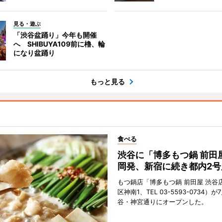
見る・遊ぶ
「渋谷盆踊り」今年も開催
へ SHIBUYA109前に櫓、輪
になり盆踊り
もっと見る
食べる
渋谷に「博多もつ鍋 前田
岡発、新宿に続き都内2号
もつ鍋店「博多もつ鍋 前田屋 渋谷
区神南1、TEL 03-5593-0734）が
谷・神宮通りにオープンした。