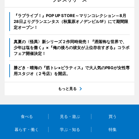
『ラブライブ！』POP UP STORE～マリンコレクション～8月
28日よりグランエンタス（秋葉原オノデンビル1F）にて期間限
定オープン！
真夏の〈怪異〉新シリーズ２作同時発売！『洒落怖な世界で、
少年は塩を撒く』×『俺の後ろの彼女が上位存在すぎる』コラボ
フェア開催決定！
勝どき・晴海の『筋トレ×ピラティス』で大人気のPBGが女性専
用スタジオ（２号店）を開店。
もっと見る
食べる
見る・遊ぶ
買う
暮らす・働く
学ぶ・知る
特集