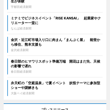
生が体験
宇都宮経済新聞
ミナミでビジネスイベント「RISE KANSAI」 起業家やク
リエーター一堂に
なんば経済新聞
金沢・近江町市場入り口に肉まん「まんぷく屋」 能登か
ら移住、熊本支援も
金沢経済新聞
春日部のヒマワリスポット準備万端 開花はまだ先、天候
の影響で遅れ
春日部経済新聞
弁天町の「空庭温泉」で夏イベント 妖怪テーマに参加型
ショーや謎解きも
大阪ベイ経済新聞
プレスリリース