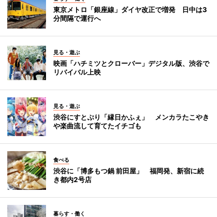
東京メトロ「銀座線」ダイヤ改正で増発 日中は3
分間隔で運行へ
見る・遊ぶ
映画「ハチミツとクローバー」デジタル版、渋谷で
リバイバル上映
見る・遊ぶ
渋谷にすとぷり「縁日かふぇ」 メンカラたこやき
や楽曲流して育てたイチゴも
食べる
渋谷に「博多もつ鍋 前田屋」 福岡発、新宿に続
き都内2号店
暮らす・働く