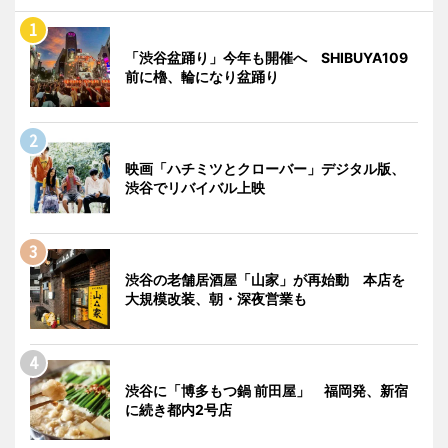
「渋谷盆踊り」今年も開催へ SHIBUYA109
前に櫓、輪になり盆踊り
映画「ハチミツとクローバー」デジタル版、
渋谷でリバイバル上映
渋谷の老舗居酒屋「山家」が再始動 本店を
大規模改装、朝・深夜営業も
渋谷に「博多もつ鍋 前田屋」 福岡発、新宿
に続き都内2号店