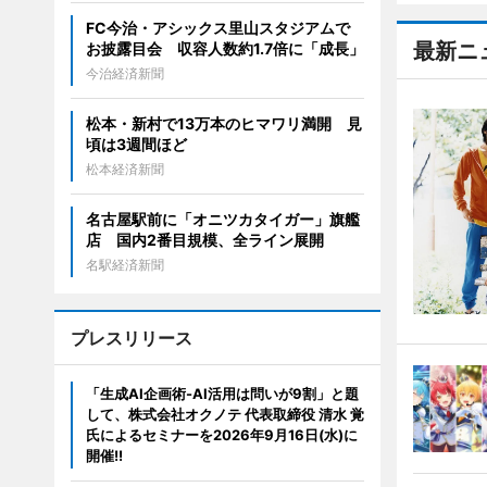
FC今治・アシックス里山スタジアムで
最新ニ
お披露目会 収容人数約1.7倍に「成長」
今治経済新聞
松本・新村で13万本のヒマワリ満開 見
頃は3週間ほど
松本経済新聞
名古屋駅前に「オニツカタイガー」旗艦
店 国内2番目規模、全ライン展開
名駅経済新聞
プレスリリース
「生成AI企画術-AI活用は問いが9割」と題
して、株式会社オクノテ 代表取締役 清水 覚
氏によるセミナーを2026年9月16日(水)に
開催!!