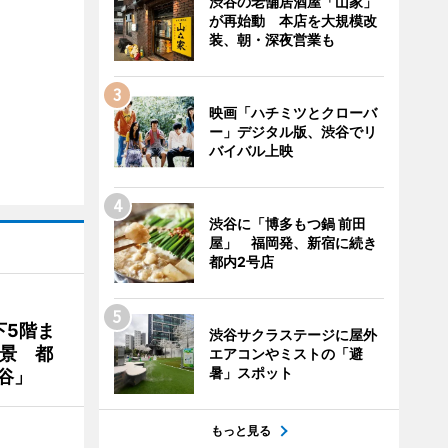
渋谷の老舗居酒屋「山家」
が再始動 本店を大規模改
装、朝・深夜営業も
映画「ハチミツとクローバ
ー」デジタル版、渋谷でリ
バイバル上映
渋谷に「博多もつ鍋 前田
屋」 福岡発、新宿に続き
都内2号店
下5階ま
渋谷サクラステージに屋外
夜景 都
エアコンやミストの「避
暑」スポット
谷」
もっと見る