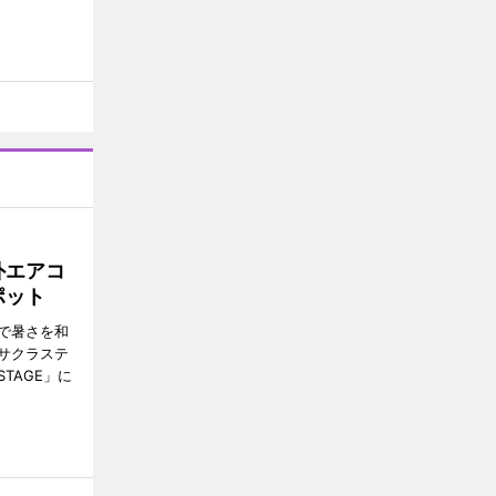
外エアコ
ポット
で暑さを和
サクラステ
TAGE」に