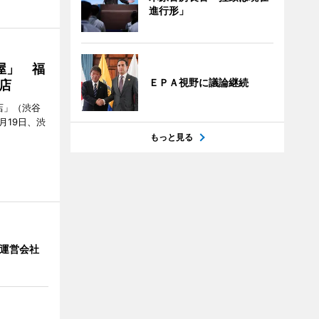
進行形」
屋」 福
ＥＰＡ視野に議論継続
店
店」（渋谷
7月19日、渋
もっと見る
」 運営会社