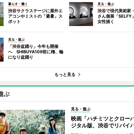
暮らす・働く
見る・遊ぶ
渋谷サクラステージに屋外エ
渋谷で現代美術家
アコンやミストの「避暑」ス
さん個展「SELF
ポット
女性描く
見る・遊ぶ
「渋谷盆踊り」今年も開催
へ SHIBUYA109前に櫓、輪
になり盆踊り
もっと見る
遊ぶ
見る・遊ぶ
映画「ハチミツとクロー
ジタル版、渋谷でリバイ