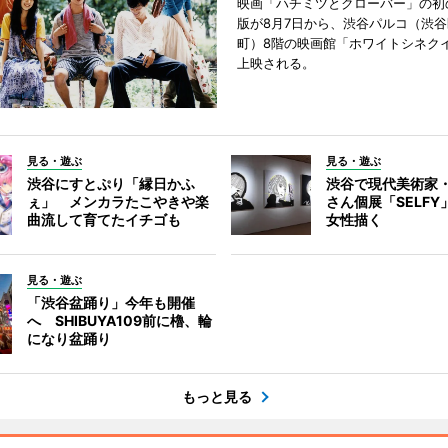
映画「ハチミツとクローバー」の初
版が8月7日から、渋谷パルコ（渋
町）8階の映画館「ホワイトシネク
上映される。
見る・遊ぶ
見る・遊ぶ
渋谷にすとぷり「縁日かふ
渋谷で現代美術家
ぇ」 メンカラたこやきや楽
さん個展「SELF
曲流して育てたイチゴも
女性描く
見る・遊ぶ
「渋谷盆踊り」今年も開催
へ SHIBUYA109前に櫓、輪
になり盆踊り
もっと見る