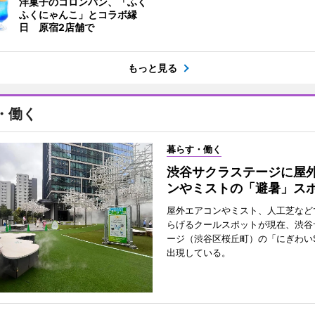
洋菓子のコロンバン、「ふく
ふくにゃんこ」とコラボ縁
日 原宿2店舗で
もっと見る
・働く
暮らす・働く
渋谷サクラステージに屋
ンやミストの「避暑」ス
屋外エアコンやミスト、人工芝など
らげるクールスポットが現在、渋谷
ージ（渋谷区桜丘町）の「にぎわいS
出現している。