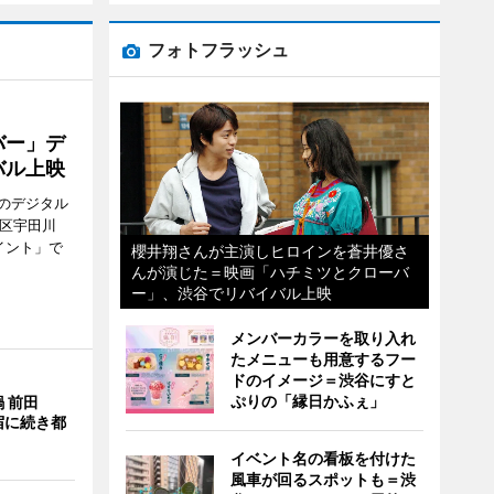
フォトフラッシュ
バー」デ
バル上映
のデジタル
谷区宇田川
イント」で
櫻井翔さんが主演しヒロインを蒼井優さ
んが演じた＝映画「ハチミツとクローバ
ー」、渋谷でリバイバル上映
メンバーカラーを取り入れ
たメニューも用意するフー
ドのイメージ＝渋谷にすと
ぷりの「縁日かふぇ」
 前田
宿に続き都
イベント名の看板を付けた
風車が回るスポットも＝渋