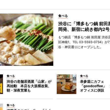
食べる
渋谷に「博多もつ鍋 前田
岡発、新宿に続き都内2号
もつ鍋店「博多もつ鍋 前田屋 渋谷
区神南1、TEL 03-5593-0734）が
谷・神宮通りにオープンした。
食べる
食べる
渋谷の老舗居酒屋「山家」が
表参道にカフェ
再始動 本店を大規模改装、
「goodcoffee
朝・深夜営業も
オフィスに併設
食べる