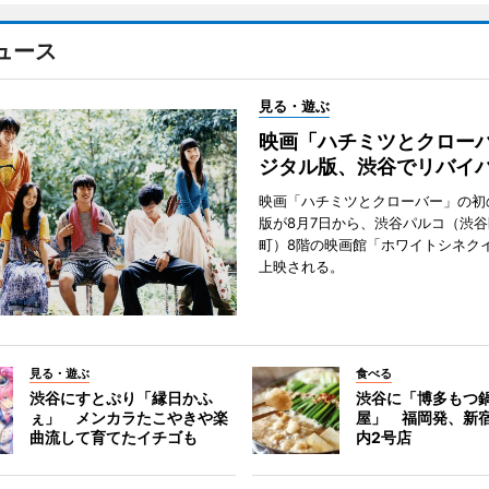
ュース
見る・遊ぶ
映画「ハチミツとクロー
ジタル版、渋谷でリバイ
映画「ハチミツとクローバー」の初
版が8月7日から、渋谷パルコ（渋
町）8階の映画館「ホワイトシネク
上映される。
見る・遊ぶ
食べる
渋谷にすとぷり「縁日かふ
渋谷に「博多もつ鍋
ぇ」 メンカラたこやきや楽
屋」 福岡発、新
曲流して育てたイチゴも
内2号店