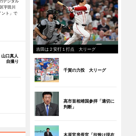
のデジタル
谷区宇田川
イント」で
吉田は２安打１打点 大リーグ
・山口真人
Y」 自撮り
千賀の力投 大リーグ
高市首相靖国参拝「適切に
判断」
木原官房長官「拉致は現在