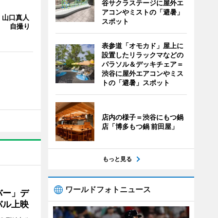
谷サクラステージに屋外エ
アコンやミストの「避暑」
・山口真人
スポット
Y」 自撮り
表参道「オモカド」屋上に
設置したリラックマなどの
パラソル＆デッキチェア＝
渋谷に屋外エアコンやミス
トの「避暑」スポット
店内の様子＝渋谷にもつ鍋
店「博多もつ鍋 前田屋」
もっと見る
ワールドフォトニュース
バー」デ
バル上映