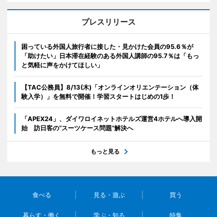
プレスリリース
困っている外国人旅行者に接した・見かけた会員の95.6％が
「助けたい」日本滞在経験のある外国人講師の95.7％は「もっ
と気軽に声をかけてほしい」
【TAC公務員】8/13(木)「オンラインオリエンテーション（体
験入学）」を無料で開催！学習スタートはじめの1歩！
「APEX24」、ダイワロイネットホテルズ運営4ホテルへ導入開
始 訪日客の“スーツケース問題”解決へ
もっと見る
食べる
見る・遊ぶ
買う
暮らす・働く
学ぶ・知る
特集