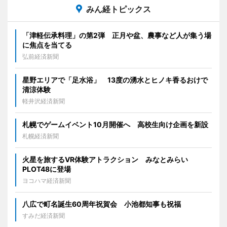
みん経トピックス
「津軽伝承料理」の第2弾 正月や盆、農事など人が集う場
に焦点を当てる
弘前経済新聞
星野エリアで「足水浴」 13度の湧水とヒノキ香るおけで
清涼体験
軽井沢経済新聞
札幌でゲームイベント10月開催へ 高校生向け企画を新設
札幌経済新聞
火星を旅するVR体験アトラクション みなとみらい
PLOT48に登場
ヨコハマ経済新聞
八広で町名誕生60周年祝賀会 小池都知事も祝福
すみだ経済新聞