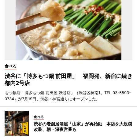
食べる
渋谷に「博多もつ鍋 前田屋」 福岡発、新宿に続き
都内2号店
もつ鍋店「博多もつ鍋 前田屋 渋谷店」（渋谷区神南1、TEL 03-5593-
0734）が7月19日、渋谷・神宮通りにオープンした。
食べる
渋谷の老舗居酒屋「山家」が再始動 本店を大規模
改装、朝・深夜営業も