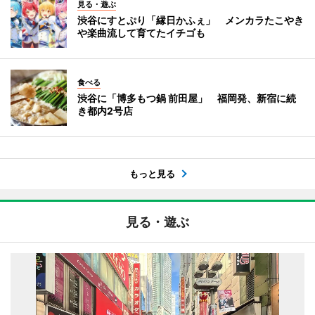
見る・遊ぶ
渋谷にすとぷり「縁日かふぇ」 メンカラたこやき
や楽曲流して育てたイチゴも
食べる
渋谷に「博多もつ鍋 前田屋」 福岡発、新宿に続
き都内2号店
もっと見る
見る・遊ぶ