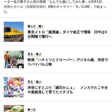
ーター塩川夏子さん初の個展「なんでも服にしてみた展」が8月5日、
渋谷ヒカリエ（渋谷区渋谷2）8階のギャラリー「8／CUBE」で始まっ
た。
暮らす・働く
東京メトロ「銀座線」ダイヤ改正で増発 日中は3
分間隔で運行へ
見る・遊ぶ
映画「ハチミツとクローバー」デジタル版、渋谷で
リバイバル上映
見る・遊ぶ
渋谷にすとぷり「縁日かふぇ」 メンカラたこやき
や楽曲流して育てたイチゴも
食べる