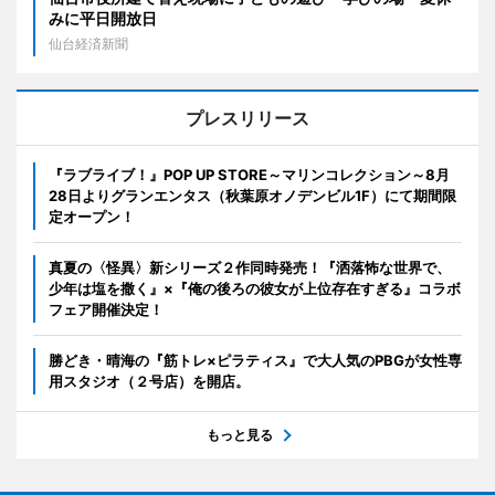
みに平日開放日
仙台経済新聞
プレスリリース
『ラブライブ！』POP UP STORE～マリンコレクション～8月
28日よりグランエンタス（秋葉原オノデンビル1F）にて期間限
定オープン！
真夏の〈怪異〉新シリーズ２作同時発売！『洒落怖な世界で、
少年は塩を撒く』×『俺の後ろの彼女が上位存在すぎる』コラボ
フェア開催決定！
勝どき・晴海の『筋トレ×ピラティス』で大人気のPBGが女性専
用スタジオ（２号店）を開店。
もっと見る