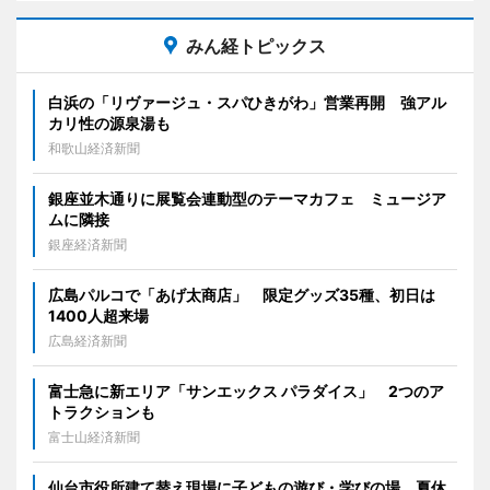
みん経トピックス
白浜の「リヴァージュ・スパひきがわ」営業再開 強アル
カリ性の源泉湯も
和歌山経済新聞
銀座並木通りに展覧会連動型のテーマカフェ ミュージア
ムに隣接
銀座経済新聞
広島パルコで「あげ太商店」 限定グッズ35種、初日は
1400人超来場
広島経済新聞
富士急に新エリア「サンエックス パラダイス」 2つのア
トラクションも
富士山経済新聞
仙台市役所建て替え現場に子どもの遊び・学びの場 夏休