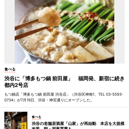
食べる
渋谷に「博多もつ鍋 前田屋」 福岡発、新宿に続き
都内2号店
もつ鍋店「博多もつ鍋 前田屋 渋谷店」（渋谷区神南1、TEL 03-5593-
0734）が7月19日、渋谷・神宮通りにオープンした。
食べる
渋谷の老舗居酒屋「山家」が再始動 本店を大規模
改装、朝・深夜営業も