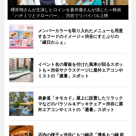
櫻井翔さんが主演しヒロインを蒼井優さんが演じた＝映画
「ハチミツとクローバー」、渋谷でリバイバル上映
メンバーカラーを取り入れたメニューも用意
するフードのイメージ＝渋谷にすとぷりの
「縁日かふぇ」
イベント名の看板を付けた風車が回るスポッ
トも＝渋谷サクラステージに屋外エアコンや
ミストの「避暑」スポット
表参道「オモカド」屋上に設置したリラック
マなどのパラソル＆デッキチェア＝渋谷に屋
外エアコンやミストの「避暑」スポット
店内の様子＝渋谷にもつ鍋店「博多もつ鍋 前