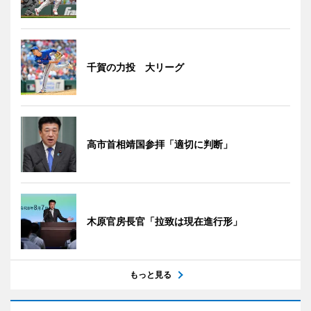
千賀の力投 大リーグ
高市首相靖国参拝「適切に判断」
木原官房長官「拉致は現在進行形」
もっと見る