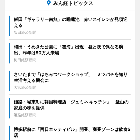
みん経トピックス
飯田「ギャラリー南無」の睡蓮池 赤いスイレンが見頃迎
える
飯田経済新聞
梅田・うめきた公園に「雲海」出現 昼と夜で異なる演
出、昨年は50万人来場
梅田経済新聞
さいたまで「はちみつワークショップ」 ミツバチを知り
生活考える機会に
大宮経済新聞
姫路・城東町に韓国料理店「ジュミネ キッチン」 釜山の
家庭の味を提供
姫路経済新聞
博多駅前に「西日本シティビル」開業、商業ゾーンは飲食5
店