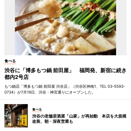
食べる
渋谷に「博多もつ鍋 前田屋」 福岡発、新宿に続き
都内2号店
もつ鍋店「博多もつ鍋 前田屋 渋谷店」（渋谷区神南1、TEL 03-5593-
0734）が7月19日、渋谷・神宮通りにオープンした。
食べる
渋谷の老舗居酒屋「山家」が再始動 本店を大規模
改装、朝・深夜営業も