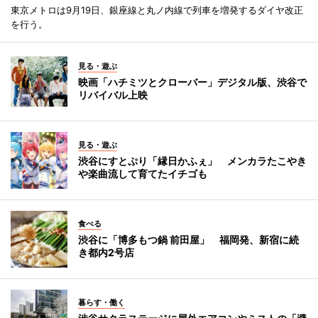
東京メトロは9月19日、銀座線と丸ノ内線で列車を増発するダイヤ改正
を行う。
見る・遊ぶ
映画「ハチミツとクローバー」デジタル版、渋谷で
リバイバル上映
見る・遊ぶ
渋谷にすとぷり「縁日かふぇ」 メンカラたこやき
や楽曲流して育てたイチゴも
食べる
渋谷に「博多もつ鍋 前田屋」 福岡発、新宿に続
き都内2号店
暮らす・働く