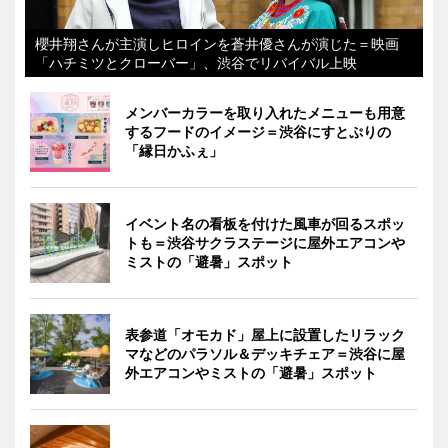
櫻井翔さんが主演しヒロインを蒼井優さんが演じた＝映画
「ハチミツとクローバー」、渋谷でリバイバル上映
メンバーカラーを取り入れたメニューも用意
するフードのイメージ＝渋谷にすとぷりの
「縁日かふぇ」
イベント名の看板を付けた風車が回るスポッ
トも＝渋谷サクラステージに屋外エアコンや
ミストの「避暑」スポット
表参道「オモカド」屋上に設置したリラック
マなどのパラソル＆デッキチェア＝渋谷に屋
外エアコンやミストの「避暑」スポット