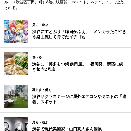
ルコ（渋谷区宇田川町）8階の映画館「ホワイトシネクイント」で上映
される。
見る・遊ぶ
渋谷にすとぷり「縁日かふぇ」 メンカラたこやき
や楽曲流して育てたイチゴも
食べる
渋谷に「博多もつ鍋 前田屋」 福岡発、新宿に続
き都内2号店
暮らす・働く
渋谷サクラステージに屋外エアコンやミストの「避
暑」スポット
見る・遊ぶ
渋谷で現代美術家・山口真人さん個展