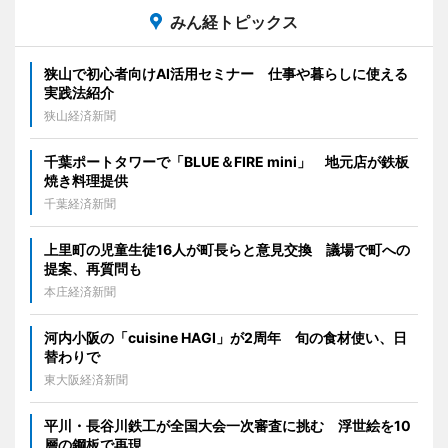
みん経トピックス
狭山で初心者向けAI活用セミナー 仕事や暮らしに使える
実践法紹介
狭山経済新聞
千葉ポートタワーで「BLUE＆FIRE mini」 地元店が鉄板
焼き料理提供
千葉経済新聞
上里町の児童生徒16人が町長らと意見交換 議場で町への
提案、再質問も
本庄経済新聞
河内小阪の「cuisine HAGI」が2周年 旬の食材使い、日
替わりで
東大阪経済新聞
平川・長谷川鉄工が全国大会一次審査に挑む 浮世絵を10
層の鋼板で再現