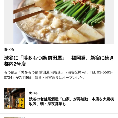
食べる
渋谷に「博多もつ鍋 前田屋」 福岡発、新宿に続き
都内2号店
もつ鍋店「博多もつ鍋 前田屋 渋谷店」（渋谷区神南1、TEL 03-5593-
0734）が7月19日、渋谷・神宮通りにオープンした。
食べる
渋谷の老舗居酒屋「山家」が再始動 本店を大規模
改装、朝・深夜営業も