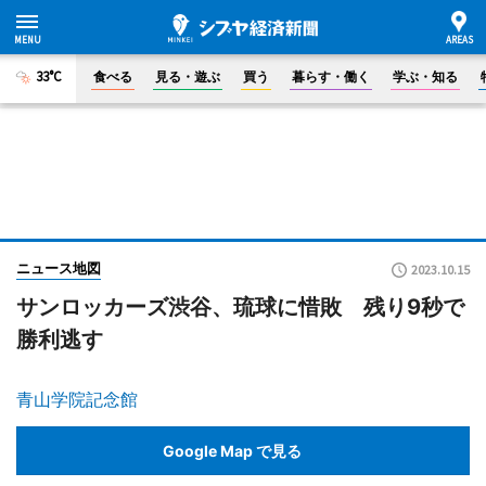
33°C
食べる
見る・遊ぶ
買う
暮らす・働く
学ぶ・知る
ニュース地図
2023.10.15
サンロッカーズ渋谷、琉球に惜敗 残り9秒で
勝利逃す
青山学院記念館
Google Map で見る