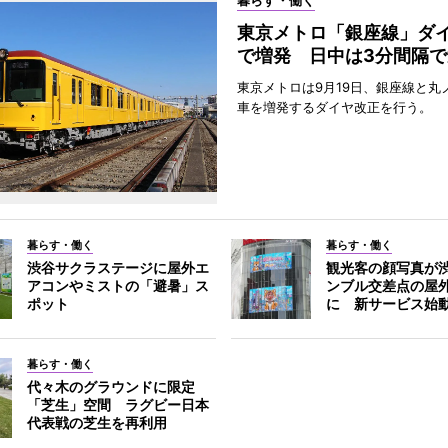
暮らす・働く
東京メトロ「銀座線」ダ
で増発 日中は3分間隔で
東京メトロは9月19日、銀座線と丸
車を増発するダイヤ改正を行う。
暮らす・働く
暮らす・働く
渋谷サクラステージに屋外エ
観光客の顔写真が
アコンやミストの「避暑」ス
ンブル交差点の屋
ポット
に 新サービス始
暮らす・働く
代々木のグラウンドに限定
「芝生」空間 ラグビー日本
代表戦の芝生を再利用