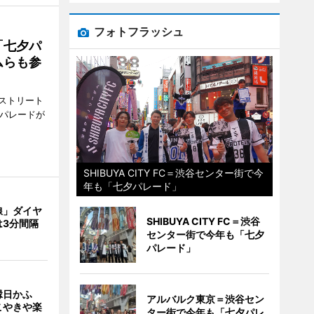
フォトフラッシュ
「七夕パ
ムらも参
ストリート
でパレードが
SHIBUYA CITY FC＝渋谷センター街で今
年も「七夕パレード」
線」ダイヤ
SHIBUYA CITY FC＝渋谷
は3分間隔
センター街で今年も「七夕
パレード」
縁日かふ
アルバルク東京＝渋谷セン
こやきや楽
ター街で今年も「七夕パレ