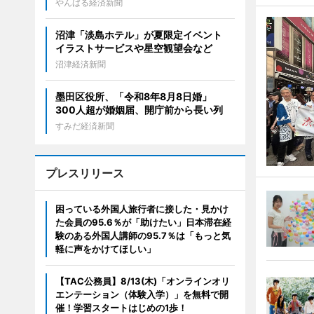
やんばる経済新聞
沼津「淡島ホテル」が夏限定イベント
イラストサービスや星空観望会など
沼津経済新聞
墨田区役所、「令和8年8月8日婚」
300人超が婚姻届、開庁前から長い列
すみだ経済新聞
プレスリリース
困っている外国人旅行者に接した・見かけ
た会員の95.6％が「助けたい」日本滞在経
験のある外国人講師の95.7％は「もっと気
軽に声をかけてほしい」
【TAC公務員】8/13(木)「オンラインオリ
エンテーション（体験入学）」を無料で開
催！学習スタートはじめの1歩！