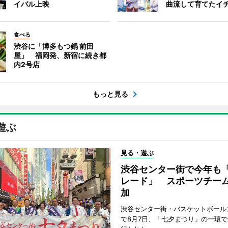
イバル上映
曲流して育てたイ
食べる
渋谷に「博多もつ鍋 前田
屋」 福岡発、新宿に続き都
内2号店
もっと見る
遊ぶ
見る・遊ぶ
渋谷センター街で今年も
レード」 スポーツチー
加
渋谷センター街・バスケットボール
で8月7日、「七夕まつり」の一環