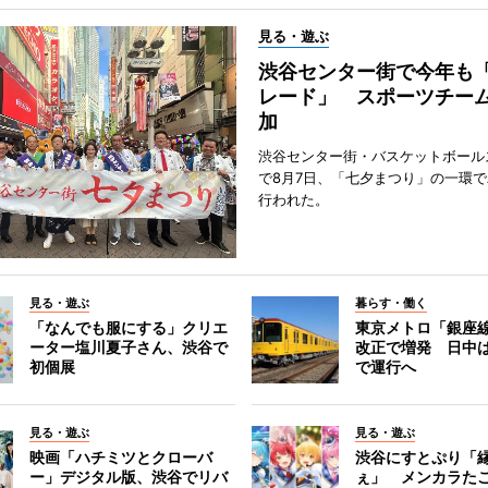
見る・遊ぶ
渋谷センター街で今年も
レード」 スポーツチー
加
渋谷センター街・バスケットボール
で8月7日、「七夕まつり」の一環
行われた。
見る・遊ぶ
暮らす・働く
「なんでも服にする」クリエ
東京メトロ「銀座
ーター塩川夏子さん、渋谷で
改正で増発 日中
初個展
で運行へ
見る・遊ぶ
見る・遊ぶ
映画「ハチミツとクローバ
渋谷にすとぷり「
ー」デジタル版、渋谷でリバ
ぇ」 メンカラた