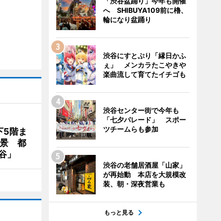
「渋谷盆踊り」今年も開催
へ SHIBUYA109前に櫓、
輪になり盆踊り
渋谷にすとぷり「縁日かふ
ぇ」 メンカラたこやきや
楽曲流して育てたイチゴも
渋谷センター街で今年も
「七夕パレード」 スポー
ツチームらも参加
下5階ま
夜景 都
谷」
渋谷の老舗居酒屋「山家」
が再始動 本店を大規模改
装、朝・深夜営業も
もっと見る