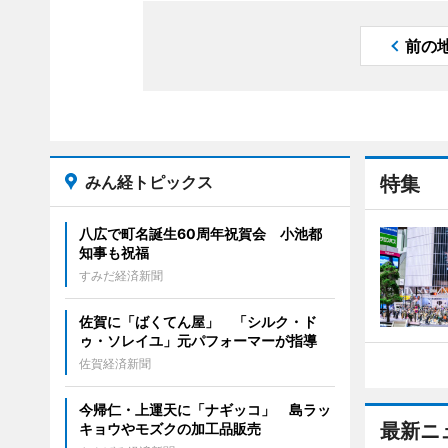
前の
みん経トピックス
特集
八広で町名誕生60周年祝賀会 小池都
知事も祝福
すみだ経済新聞
佐賀に「ばくてん屋」 「シルク・ド
ゥ・ソレイユ」元パフォーマーが指導
佐賀経済新聞
今帰仁・上運天に「ナギッコ」 島ラッ
最新ニ
キョウやモズクの加工品販売