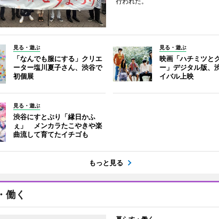
行われた。
見る・遊ぶ
見る・遊ぶ
「なんでも服にする」クリエ
映画「ハチミツと
ーター塩川夏子さん、渋谷で
ー」デジタル版、
初個展
イバル上映
見る・遊ぶ
渋谷にすとぷり「縁日かふ
ぇ」 メンカラたこやきや楽
曲流して育てたイチゴも
もっと見る
・働く