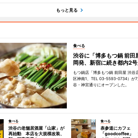
もっと見る
食べる
渋谷に「博多もつ鍋 前田
岡発、新宿に続き都内2号
もつ鍋店「博多もつ鍋 前田屋 渋谷
区神南1、TEL 03-5593-0734）が
谷・神宮通りにオープンした。
食べる
食べる
渋谷の老舗居酒屋「山家」が
表参道にカフェ
再始動 本店を大規模改装、
「goodcoffee