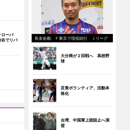
クローバ
長友佑都、Ｆ東京で現役続行 Ｊリーグ
渋谷でリバ
大分商が２回戦へ 高校野
球
災害ボランティア、活動本
格化
台湾、中国軍上陸阻止へ演
習