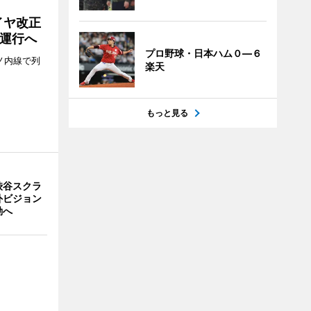
イヤ改正
運行へ
プロ野球・日本ハム０―６
ノ内線で列
楽天
もっと見る
渋谷スクラ
外ビジョン
動へ