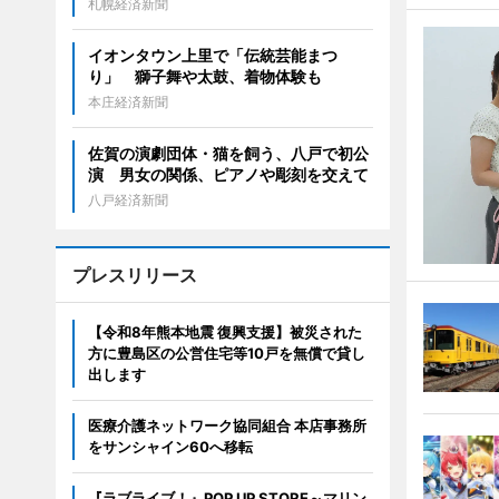
札幌経済新聞
イオンタウン上里で「伝統芸能まつ
り」 獅子舞や太鼓、着物体験も
本庄経済新聞
佐賀の演劇団体・猫を飼う、八戸で初公
演 男女の関係、ピアノや彫刻を交えて
八戸経済新聞
プレスリリース
【令和8年熊本地震 復興支援】被災された
方に豊島区の公営住宅等10戸を無償で貸し
出します
医療介護ネットワーク協同組合 本店事務所
をサンシャイン60へ移転
『ラブライブ！』POP UP STORE～マリン