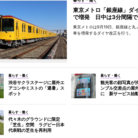
暮らす・働く
東京メトロ「銀座線」ダ
で増発 日中は3分間隔で
東京メトロは9月19日、銀座線と丸
車を増発するダイヤ改正を行う。
暮らす・働く
暮らす・働く
渋谷サクラステージに屋外エ
観光客の顔写真が
アコンやミストの「避暑」ス
ンブル交差点の屋
ポット
に 新サービス始
暮らす・働く
代々木のグラウンドに限定
「芝生」空間 ラグビー日本
代表戦の芝生を再利用