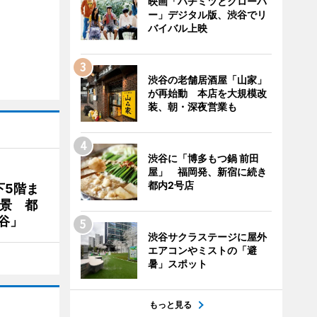
映画「ハチミツとクローバ
ー」デジタル版、渋谷でリ
バイバル上映
渋谷の老舗居酒屋「山家」
が再始動 本店を大規模改
装、朝・深夜営業も
渋谷に「博多もつ鍋 前田
屋」 福岡発、新宿に続き
都内2号店
下5階ま
夜景 都
谷」
渋谷サクラステージに屋外
エアコンやミストの「避
暑」スポット
もっと見る