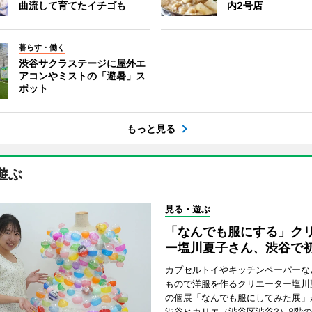
曲流して育てたイチゴも
内2号店
暮らす・働く
渋谷サクラステージに屋外エ
アコンやミストの「避暑」ス
ポット
もっと見る
遊ぶ
見る・遊ぶ
「なんでも服にする」ク
ー塩川夏子さん、渋谷で
カプセルトイやキッチンペーパーな
もので洋服を作るクリエーター塩川
の個展「なんでも服にしてみた展」
渋谷ヒカリエ（渋谷区渋谷2）8階