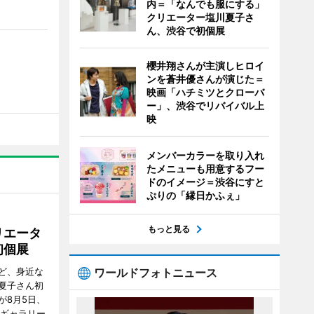
内＝「なんでも服にする」
クリエーター塩川夏子さ
ん、渋谷で初個展
櫻井翔さんが主演しヒロイ
ンを蒼井優さんが演じた＝
映画「ハチミツとクローバ
ー」、渋谷でリバイバル上
映
メンバーカラーを取り入れ
たメニューも用意するフー
ドのイメージ＝渋谷にすと
ぷりの「縁日かふぇ」
もっと見る
リエータ
初個展
ワールドフォトニュース
ど、身近な
夏子さん初
が8月5日、
のギャラリー