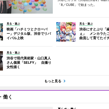
「8／CUBE」で始まった。
見る・遊ぶ
見る・遊ぶ
映画「ハチミツとクローバ
渋谷にすとぷり「
ー」デジタル版、渋谷でリバ
ぇ」 メンカラた
イバル上映
曲流して育てたイ
見る・遊ぶ
渋谷で現代美術家・山口真人
さん個展「SELFY」 自撮り
女性描く
もっと見る
・働く