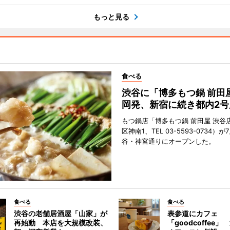
もっと見る
食べる
渋谷に「博多もつ鍋 前田
岡発、新宿に続き都内2号
もつ鍋店「博多もつ鍋 前田屋 渋谷
区神南1、TEL 03-5593-0734）が
谷・神宮通りにオープンした。
食べる
食べる
渋谷の老舗居酒屋「山家」が
表参道にカフェ
再始動 本店を大規模改装、
「goodcoffee