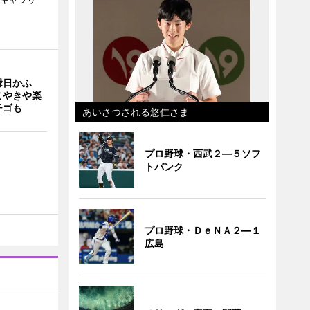
縁日かふ
こやきや楽
チゴも
あいさつされる悠仁さま
プロ野球・西武２―５ソフ
トバンク
プロ野球・ＤｅＮＡ２―１
広島