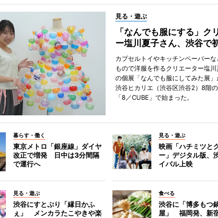
見る・遊ぶ
「なんでも服にする」ク
ー塩川夏子さん、渋谷で
カプセルトイやキッチンペーパーな
もので洋服を作るクリエーター塩川
の個展「なんでも服にしてみた展」
渋谷ヒカリエ（渋谷区渋谷2）8階
「8／CUBE」で始まった。
暮らす・働く
見る・遊ぶ
東京メトロ「銀座線」ダイヤ
映画「ハチミツと
改正で増発 日中は3分間隔
ー」デジタル版、
で運行へ
イバル上映
見る・遊ぶ
食べる
渋谷にすとぷり「縁日かふ
渋谷に「博多もつ鍋
ぇ」 メンカラたこやきや楽
屋」 福岡発、新