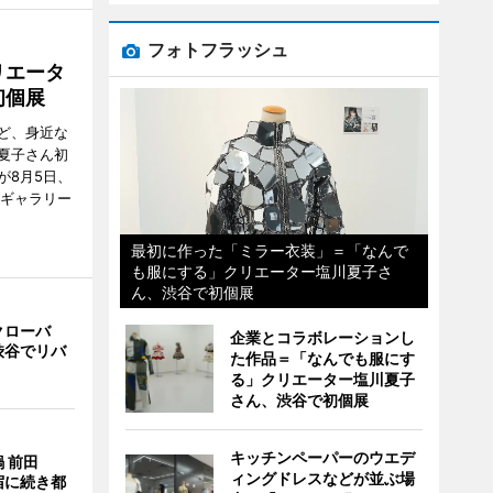
フォトフラッシュ
リエータ
初個展
ど、身近な
夏子さん初
が8月5日、
のギャラリー
最初に作った「ミラー衣装」＝「なんで
も服にする」クリエーター塩川夏子さ
ん、渋谷で初個展
クローバ
企業とコラボレーションし
渋谷でリバ
た作品＝「なんでも服にす
る」クリエーター塩川夏子
さん、渋谷で初個展
キッチンペーパーのウエデ
 前田
ィングドレスなどが並ぶ場
宿に続き都