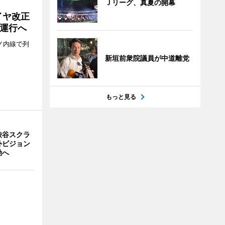
Ｊリーグ、真夏の開幕
イヤ改正
運行へ
ノ内線で列
新垣前衆院議員が中道離党
もっと見る
渋谷スクラ
外ビジョン
動へ